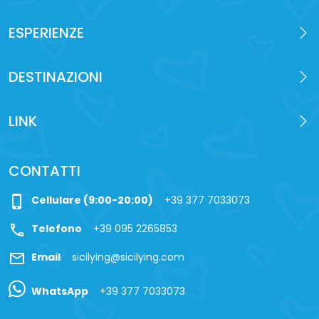
ESPERIENZE
DESTINAZIONI
LINK
CONTATTI
phone_iphone
Cellulare (9:00-20:00)
+39 377 7033073
call
Telefono
+39 095 2265853
mail
Email
sicilying@sicilying.com
WhatsApp
+39 377 7033073