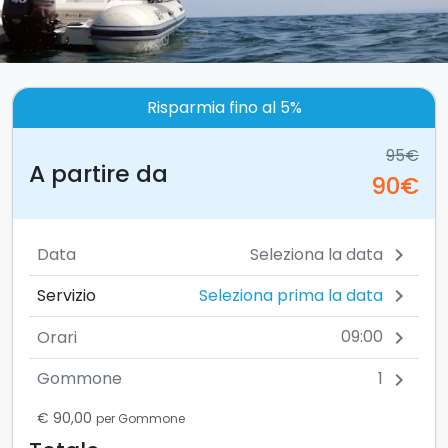
Risparmia fino al 5%
95€
A partire da
90€
Data
chevron_right
Seleziona prima la data
Servizio
chevron_right
09:00
Orari
chevron_right
1
Gommone
chevron_right
€ 90,00
per Gommone