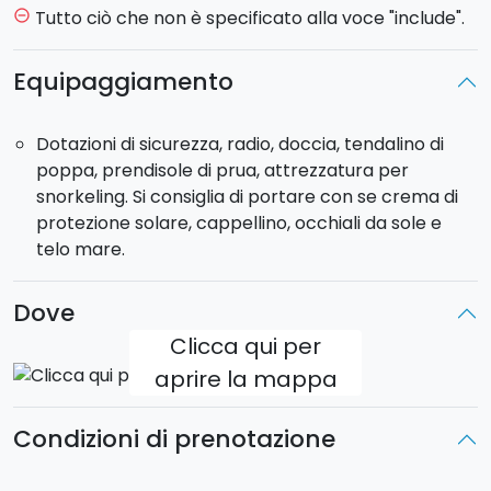
Intera Giornata: dalle ore 9:00 alle ore 18:00.
Tutto ciò che non è specificato alla voce "include".
remove_circle_outline
Mezza Giornata: dalle ore 9:00 alle ore 13:00 oppure
dalle ore 14:00 alle ore 18:00.
Equipaggiamento
Dotazioni di sicurezza, radio, doccia, tendalino di
poppa, prendisole di prua, attrezzatura per
snorkeling. Si consiglia di portare con se crema di
protezione solare, cappellino, occhiali da sole e
telo mare.
Dove
Clicca qui per
aprire la mappa
Condizioni di prenotazione