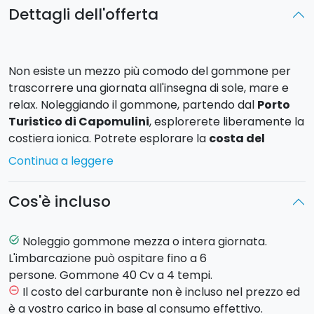
Dettagli dell'offerta
Non esiste un mezzo più comodo del gommone per
trascorrere una giornata all'insegna di sole, mare e
relax. Noleggiando il gommone, partendo dal
Porto
Turistico di Capomulini
, esplorerete liberamente la
costiera ionica. Potrete esplorare la
costa del
Catanese
o spingervi in direzione di
Giardini Naxos
Continua a leggere
e
Taormina
, toccando i tratti di costa più suggestivi
ed esclusivi dell’isola e che vi permetteranno di
Cos'è incluso
scoprire gli angoli più tipici, ed alcune particolarità
archeologiche godibili solo dal mare.
Noleggio gommone mezza o intera giornata.
task_alt
Max 6 ospiti a bordo
.
L'imbarcazione può ospitare fino a 6
persone. Gommone 40 Cv a 4 tempi.
Noleggio:
Il costo del carburante non è incluso nel prezzo ed
remove_circle_outline
è a vostro carico in base al consumo effettivo.