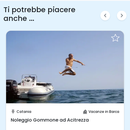
Ti potrebbe piacere
chevron_left
chevron_right
anche ...
Invia una richiesta!
Catania
Vacanze in Barca
push_pin
sailing
Noleggio Gommone ad Acitrezza