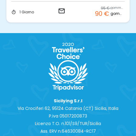
95 €
gommone
email
1 Giorno
90 €
timer
gommone
Sicilying S.r.l
Via Crociferi 62, 95124 Catania (CT) Sicilia, Italia
P.iva 0‍5017200873
Licenza T.O. n.101/S9/TUR/Sicilia
Ass. ERV n.64630084-RC17