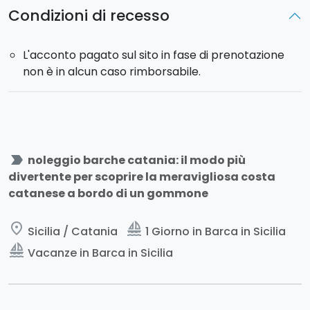
Condizioni di recesso
L'acconto pagato sul sito in fase di prenotazione
non è in alcun caso rimborsabile.
label_important
noleggio barche catania: il modo più
divertente per scoprire la meravigliosa costa
catanese a bordo di un gommone
place
sailing
Sicilia / Catania
1 Giorno in Barca in Sicilia
sailing
Vacanze in Barca in Sicilia