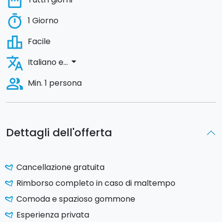
date_range
timer
1 Giorno
leaderboard
Facile
translate
arrow_drop_down
Italiano e...
people_alt
Min. 1 persona
Dettagli dell'offerta
Cancellazione gratuita
Rimborso completo in caso di maltempo
Comoda e spazioso gommone
Esperienza privata