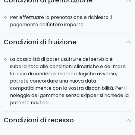
Condizioni di prenotazione
Il modello dell'imbarcazione potrebbe variare in
base alla disponibilità.
Per effettuare la prenotazione è richiesto il
pagamento dell'intero importo.
Ideale
per
coppie,
famiglie
e
gruppi
di
amici
che
vogliono
scoprire
la
Sicilia
dal
mare,
in
totale
comfort
Condizioni di fruizione
e
libertà.
Sei pronto a tuffarti con noi?
La possibilità di poter usufruire del servizio è
subordinata alle condizioni climatiche e del mare.
In caso di condizioni meteorologiche avverse,
potrete concordare una nuova data
compatibilmente con la vostra disponibilità. Per il
noleggio del gommone senza skipper si richiede la
patente nautica.
Condizioni di recesso