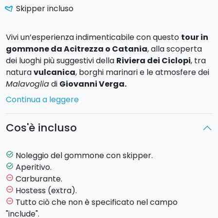
Skipper incluso
Vivi
un’esperienza
indimenticabile
con
questo
tour
in
gommone
da
Acit
rezza o Catania
,
alla
scoperta
dei
luoghi
più
suggestivi
della
Riviera
dei
Ciclopi
,
tra
natura
vulcanica
,
borghi
marinari
e
le
atmosfere
dei
Malavoglia
di
Giovanni
Verga.
Continua a leggere
Potrai salperai
dal
pittoresco
porto
di
Acit
rezza
o di
Catania
per
esplorare
in
barca
la
splendida
costa
Cos'è incluso
orientale
della
Sicilia.
Lungo
il
percorso, t
occando i
tratti di costa più suggestivi ed esclusivi dell’isola,
avrete la possibilità di ammirare dal mare la
Timpa di
Noleggio del gommone con skipper.
task_alt
Acireale
, il borgo marino di
Santa Maria la Scala
, la
Aperitivo.
task_alt
riviera dei Ciclopi
che comprende l
'isola Lachea
, i
Carburante.
remove_circle_outline
faraglioni
ed il castello normano di
Aci Castello
, fino a
Hostess (extra).
remove_circle_outline
spingervi verso i borghi marinari di
Ognina
e
San
Tutto ciò che non è specificato nel campo
remove_circle_outline
Giovanni Li Cuti
.
"include".