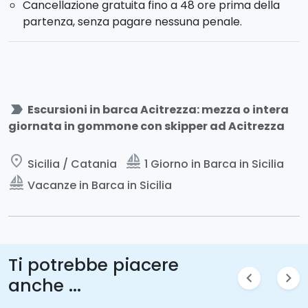
Cancellazione gratuita fino a 48 ore prima della
partenza, senza pagare nessuna penale.
label_important
Escursioni in barca Acitrezza: mezza o intera
giornata in gommone con skipper ad Acitrezza
place
sailing
Sicilia / Catania
1 Giorno in Barca in Sicilia
sailing
Vacanze in Barca in Sicilia
Ti potrebbe piacere
chevron_left
chevron_right
anche ...