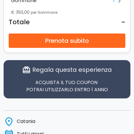
1
Gommone
chevron_right
€ 350,00
per Gommone
-
Totale
Prenota subito
Regala questa esperienza
card_giftcard
ACQUISTA IL TUO COUPON
POTRAI UTILIZZARLO ENTRO 1 ANNO
place
Catania
Tutti i giorni