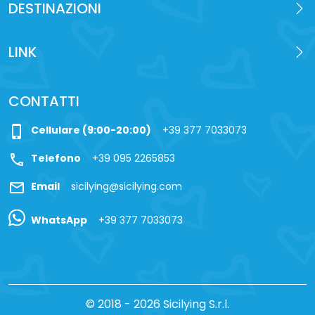
DESTINAZIONI
LINK
CONTATTI
phone_iphone
Cellulare (9:00-20:00)
+39 377 7033073
call
Telefono
+39 095 2265853
mail
Email
sicilying@sicilying.com
WhatsApp
+39 377 7033073
© 2018 - 2026 Sicilying S.r.l.