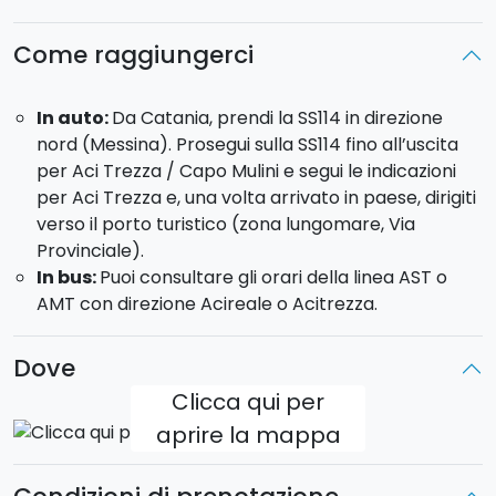
Durante
l’escursione
sono
previste
soste
per
Come raggiungerci
snorkeling
,
tuffi
e
nuotate
in
calette
dalle
acque
cristalline.
A
bordo
ti
sarà
offerto
anche
un
aperitivo
In auto:
Da Catania, prendi la SS114 in direzione
con
prodotti
tipici
siciliani
,
per
vivere
un
momento
nord (Messina). Prosegui sulla SS114 fino all’uscita
di
relax
con
vista
mare.
per Aci Trezza / Capo Mulini e segui le indicazioni
per Aci Trezza e, una volta arrivato in paese, dirigiti
Potrete scegliere tra due opzioni:
verso il porto turistico (zona lungomare, Via
Provinciale).
Mezza Giornata
:
dalle ore 9:00 alle 13:00.
In bus:
Puoi consultare gli orari della linea AST o
Intera Giornata:
dalle ore 9:00 alle 17:30.
AMT con direzione Acireale o Acitrezza.
L'imbarcazione sarà a vostro uso esclusivo
con
possibilità di personalizzare la partenza, il tragitto e le
Dove
soste in base alle vostre preferenze.
Clicca qui per
Gommone max 10 posti:
Nuova Jolly, lunghezza 7,5
aprire la mappa
metri con motore envirude, potenza 300 cv.
Gommone max 12 posti:
Stilmar 34, lunghezza 10
metri, potenza 450 cv.