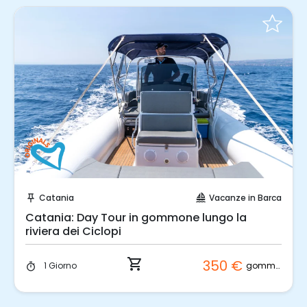
Prenota Subito!
Catania
Vacanze in Barca
push_pin
sailing
Catania: Day Tour in gommone lungo la
riviera dei Ciclopi
shopping_cart
350 €
gommone
1 Giorno
timer