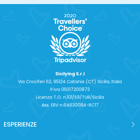
Sicilying S.r.l
Via Crociferi 62, 95124 Catania (CT) Sicilia, Italia
P.iva 0‍5017200873
Licenza T.O. n.101/S9/TUR/Sicilia
Ass. ERV n.64630084-RC17
ESPERIENZE