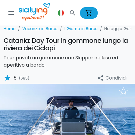
shopping_cart
menu
search
Home
Vacanze in Barca
1 Giorno in Barca
Noleggio Gom
Catania: Day Tour in gommone lungo la
riviera dei Ciclopi
Tour privato in gommone con Skipper incluso ed
aperitivo a bordo.
star
Condividi
5
share
(685)
Previous
Nex