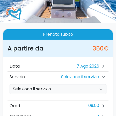
Prenota subito
A partire da
350€
Data
chevron_right
Seleziona il servizio
Servizio
chevron_right
09:00
Orari
chevron_right