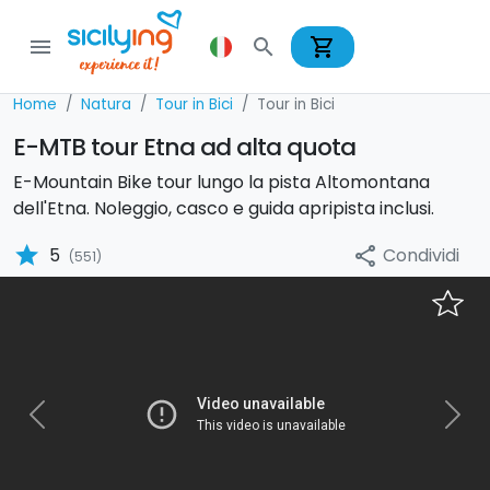
shopping_cart
menu
search
Home
Natura
Tour in Bici
Tour in Bici
E-MTB tour Etna ad alta quota
E-Mountain Bike tour lungo la pista Altomontana
dell'Etna. Noleggio, casco e guida apripista inclusi.
star
Condividi
5
share
(551)
Previous
Nex