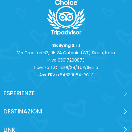
Sicilying S.r.l
Via Crociferi 62, 95124 Catania (CT) Sicilia, Italia
P.iva 0‍5017200873
Licenza T.O. n.101/S9/TUR/Sicilia
Ass. ERV n.64630084-RC17
ESPERIENZE
DESTINAZIONI
LINK