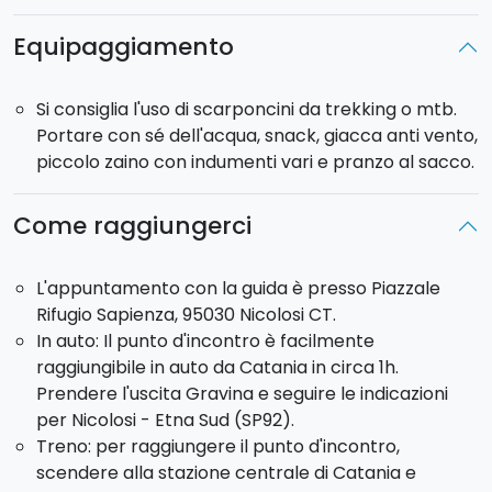
La vostra avventura inizierà al
Rifugio Sapienza
,
nel versante meridionale dell'Etna, da dove verrete
Equipaggiamento
accompagnati al
cancello Melia
, vera e propria
porta di ingresso dell'Etna. Dopo i primi km su
Si consiglia l'uso di scarponcini da trekking o mtb.
asfalto sarà un susseguirsi di emozioni tra i boschi di
Portare con sé dell'acqua, snack, giacca anti vento,
pini, abeti, castagni, colate laviche e
paesaggi
piccolo zaino con indumenti vari e pranzo al sacco.
mozzafiato
. Lungo il tracciato, ammirerete il
Rifugio Galvarina
ed il Rifugio di
Monte Palestra
(punto più alto del sentiero a quota 1945 m). In
Come raggiungerci
seguito sarà la volta del
Rifugio Palestra
, del
famoso
"Pagghiaru"
(ricovero di fortuna per
L'appuntamento con la guida è presso Piazzale
contadini o pastori), sino ad arrivare in una della
Rifugio Sapienza, 95030 Nicolosi CT.
tante grotte di scorrimento lavico che
In auto: Il punto d'incontro è facilmente
incontrerete sull'Etna: la grotta di Monte Nunziata.
raggiungibile in auto da Catania in circa 1h.
Da qui, si ritornerà al luogo di partenza seguendo lo
Prendere l'uscita Gravina e seguire le indicazioni
stesso tracciato dell'andata.
per Nicolosi - Etna Sud (SP92).
Lunghezza percorso
: 30 km circa.
Treno: per raggiungere il punto d'incontro,
Dislivello in salita
: 750 m circa.
scendere alla stazione centrale di Catania e
Durata (orario indicativo)
: 3 h circa.