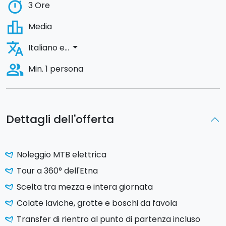
timer
3 Ore
leaderboard
Media
translate
arrow_drop_down
Italiano e...
people_alt
Min. 1 persona
Dettagli dell'offerta
Noleggio MTB elettrica
Tour a 360° dell'Etna
Scelta tra mezza e intera giornata
Colate laviche, grotte e boschi da favola
Transfer di rientro al punto di partenza incluso