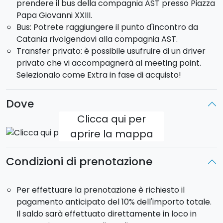
prendere il bus della compagnia AST presso Piazza
Grado di difficoltà
: medio.
Papa Giovanni XXIII.
Pista Altomontana Full (intera giornata)
Bus: Potrete raggiungere il punto d'incontro da
Il percorso, partendo dal
Cancello Melia
, accesso
Catania rivolgendovi alla compagnia AST.
meridionale all'
Altomontana
, segue la pista in
Transfer privato: è possibile usufruire di un driver
sterrato, che percorre un anello quasi completo
privato che vi accompagnerà al meeting point.
del vulcano, ad un'altezza media di 1600 m, e che
Selezionalo come Extra in fase di acquisto!
permette di godere dei diversi paesaggi che l'Etna
offre ai suoi visitatori. In un continuo e divertente
Dove
sali e scendi, attraverserete in rapida successione
diversi affascinanti scenari
: verdeggianti boschi
Clicca qui per
misti, fragranti pinete, deserti campi lavici, rifugi
aprire la mappa
altomontani, grotte e faggeti. C'è anche la
possibilità, non remota, di incrociare esemplari di
Condizioni di prenotazione
fauna selvatica etnea, come volpi o conigli
selvatici, nonché di animali d'allevamento come
pecore, capre, mucche e maiali. Dopo circa 36 km,
Per effettuare la prenotazione è richiesto il
si raggiunge il limite settentrionale della pista,
pagamento anticipato del 10% dell'importo totale.
all'altezza della
Caserma Pitarrone
, dove vi
Il saldo sarà effettuato direttamente in loco in
addentrerete nella fittissima
Pineta di Ragabo
.