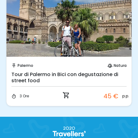
Prenota Subito!
Palermo
Natura
push_pin
forest
Tour di Palermo in Bici con degustazione di
street food
shopping_cart
45 €
p.p.
3 Ore
timer