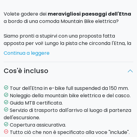
Volete godere dei
meravigliosi paesaggi dell'Etna
a bordo di una comoda Mountain Bike elettrica?
Siamo pronti a stupirvi con una proposta fatta
apposta per voi! Lungo la pista che circonda l'Etna, la
Pista Altomontana
, scegliete il percorso che più si
Continua a leggere
addice al tempo a vostra disposizione: mezza o intera
giornata.
Cos'è incluso
La
pista Altomontana
è un sentiero posto ad una
quota media di circa 1700 m sul livello del mare, che
Tour dell'Etna in e-bike full suspended da 150 mm.
task_alt
disegna quasi un semicerchio attorno all'Etna dal
Noleggio della mountain bike elettrica e del casco.
task_alt
versante Sud-Ovest fino a quello Nord-Est. Il
Guida MTB certificata.
task_alt
tracciato vi permetterà di immergervi totalmente
Servizio di trasporto dall'arrivo al luogo di partenza
task_alt
nella natura e nella storia del vulcano.
dell'escursione.
Copertura assicurativa.
task_alt
Pista Altomontana Light (mezza giornata)
Tutto ciò che non è specificato alla voce "include".
remove_circle_outline