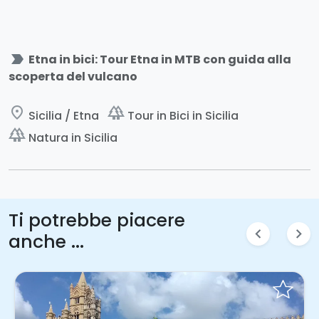
label_important
Etna in bici: Tour Etna in MTB con guida alla
scoperta del vulcano
place
forest
Sicilia / Etna
Tour in Bici in Sicilia
forest
Natura in Sicilia
Ti potrebbe piacere
chevron_left
chevron_right
anche ...