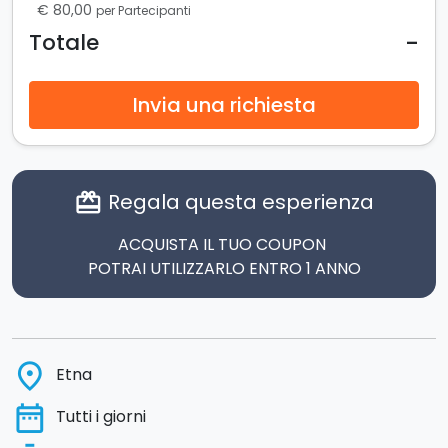
€ 80,00
per Partecipanti
-
Totale
Invia una richiesta
Regala questa esperienza
card_giftcard
ACQUISTA IL TUO COUPON
POTRAI UTILIZZARLO ENTRO 1 ANNO
place
Etna
date_range
Tutti i giorni