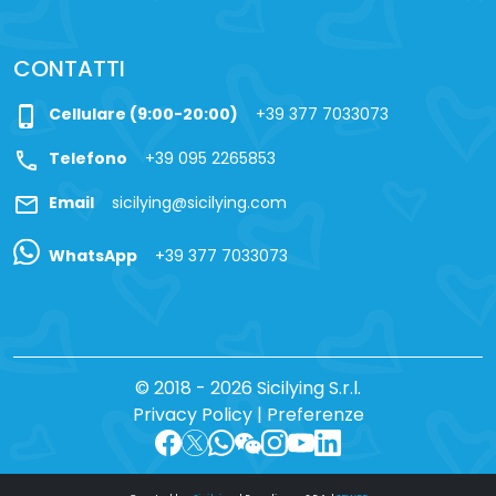
CONTATTI
phone_iphone
Cellulare (9:00-20:00)
+39 377 7033073
call
Telefono
+39 095 2265853
mail
Email
sicilying@sicilying.com
WhatsApp
+39 377 7033073
© 2018 - 2026 Sicilying S.r.l.
Privacy Policy
|
Preferenze