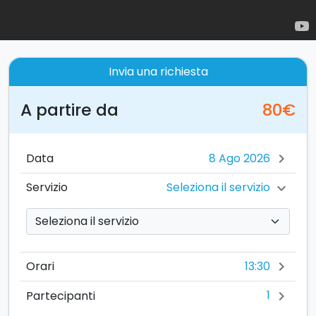
Invia una richiesta
A partire da
80€
Data
chevron_right
Seleziona il servizio
Servizio
chevron_right
13:30
Orari
chevron_right
1
Partecipanti
chevron_right