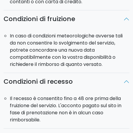
contanti o con carta di credito.
Giunti alla
Strada Provinciale Mareneve
, dopo
qualche chilometro in discesa, imboccherete un
Condizioni di fruizione
sentierino in ripida salita sulla destra che vi porta
allo
"Zappinazzu"
, il più grande pino dell'Etna.
Proseguirete in direzione di
Monte Crisimo
e,
In caso di condizioni meteorologiche avverse tali
oltrepassato l'omonimo rifugio, il
bosco della
da non consentire lo svolgimento del servizio,
Cerrita
, raggiungerete la chiesetta di Magazzini e
potrete concordare una nuova data
Zafferana Etnea
dove si conclude il vostro tour.
compatibilmente con la vostra disponibilità o
Lunghezza percorso
: 80 km circa.
richiedere il rimborso di quanto versato.
Dislivello in salita
: 1000 m circa.
Durata (orario indicativo)
: intera giornata.
Condizioni di recesso
Grado di difficoltà
: difficile.
Punto d'incontro
: Rifugio Sapienza. Possibilità di pick-
Il recesso è consentito fino a 48 ore prima della
up su richiesta da Catania e provincia (extra non
fruizione del servizio. L'acconto pagato sul sito in
incluso).
fase di prenotazione non è in alcun caso
Tariffa all inclusive
: comprensiva di noleggio
rimborsabile.
mountain bike elettrica, casco, guida naturalistica,
transfer di rientro, assicurazione.