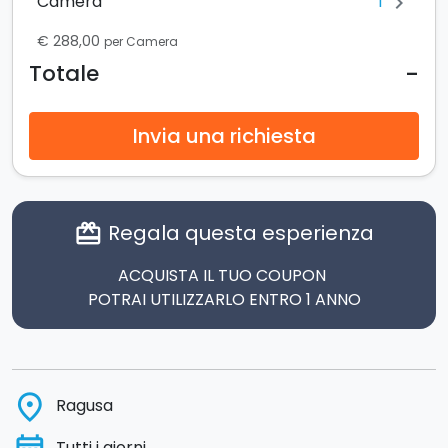
1
Camera
chevron_right
€ 288,00
per Camera
-
Totale
Invia una richiesta
Regala questa esperienza
card_giftcard
ACQUISTA IL TUO COUPON
POTRAI UTILIZZARLO ENTRO 1 ANNO
place
Ragusa
Tutti i giorni