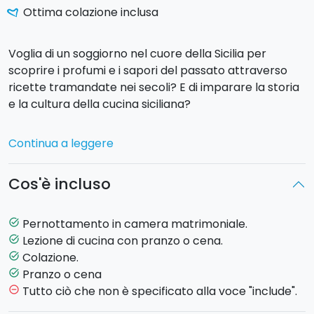
Ottima colazione inclusa
Voglia di un soggiorno nel cuore della Sicilia per
scoprire i profumi e i sapori del passato attraverso
ricette tramandate nei secoli? E di imparare la storia
e la cultura della cucina siciliana?
Trascorrerete la vostra vacanza in un
agriturismo
Continua a leggere
immerso nel verde
, nel cuore delle campagne del
sud della Sicilia.
Cos'è incluso
Due diverse opzioni tra cui scegliere:
Pernottamento in camera matrimoniale.
task_alt
1) Al vostro arrivo verrete accolti dal personale e
Lezione di cucina con pranzo o cena.
task_alt
incontrerete la vostra
Chef per iniziare la lezone di
Colazione.
task_alt
cucina
a base di prodotti tipici ragusani. La Signora
Pranzo o cena
task_alt
Nella vi accoglierà e introdurrà il corso: durante la
Tutto ciò che non è specificato alla voce "include".
remove_circle_outline
lezione preparerete un intero menu a base di