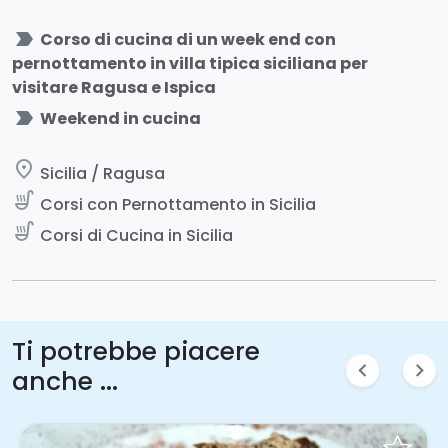
label_important
Corso di cucina di un week end con
pernottamento in villa tipica siciliana per
visitare Ragusa e Ispica
label_important
Weekend in cucina
place
Sicilia / Ragusa
soup_kitchen
Corsi con Pernottamento in Sicilia
soup_kitchen
Corsi di Cucina in Sicilia
Ti potrebbe piacere
chevron_left
chevron_right
anche ...