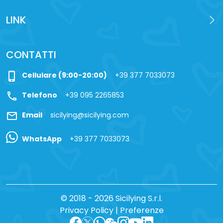
LINK
CONTATTI
phone_iphone
Cellulare (9:00-20:00)
+39 377 7033073
call
Telefono
+39 095 2265853
mail
Email
sicilying@sicilying.com
WhatsApp
+39 377 7033073
© 2018 - 2026 Sicilying S.r.l.
Privacy Policy
|
Preferenze