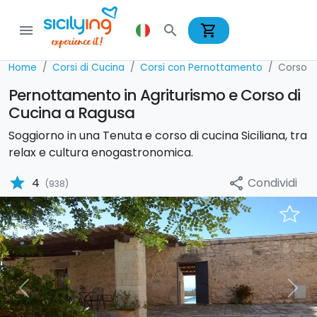
shopping_cart
menu
search
Home
Corsi di Cucina
Corsi con Pernottamento
Corso d
Pernottamento in Agriturismo e Corso di
Cucina a Ragusa
Soggiorno in una Tenuta e corso di cucina Siciliana, tra
relax e cultura enogastronomica.
star
Condividi
4
share
(938)
Previous
Nex