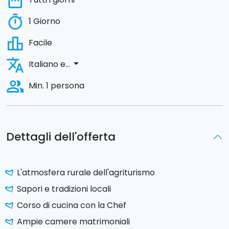
date_range
timer
1 Giorno
leaderboard
Facile
translate
arrow_drop_down
Italiano e...
people_alt
Min. 1 persona
Dettagli dell'offerta
L'atmosfera rurale dell'agriturismo
Sapori e tradizioni locali
Corso di cucina con la Chef
Ampie camere matrimoniali