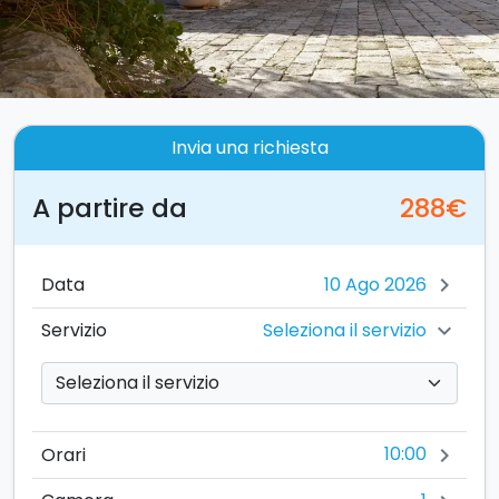
Invia una richiesta
A partire da
288€
Data
chevron_right
Seleziona il servizio
Servizio
chevron_right
10:00
Orari
chevron_right