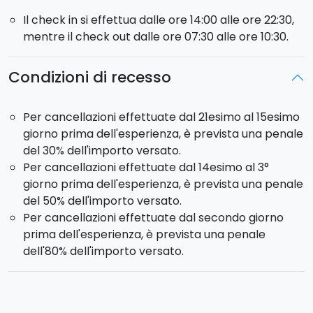
antipasti, un primo, un secondo e un dolce. Al termine
Il check in si effettua dalle ore 14:00 alle ore 22:30,
del corso vi verrà servita un'ottima
cena
,
a base delle
mentre il check out dalle ore 07:30 alle ore 10:30.
prelibatezze da voi preparate durante il pomeriggio.
La mattina successiva godrete di una ricca
colazione
Condizioni di recesso
con prodotti locali
.
Lasciatevi conquistare dai sapori di questa terra
Per cancellazioni effettuate dal 21esimo al 15esimo
ricca di sorprese!
giorno prima dell'esperienza, è prevista una penale
del 30% dell'importo versato.
Per cancellazioni effettuate dal 14esimo al 3°
giorno prima dell'esperienza, è prevista una penale
del 50% dell'importo versato.
Per cancellazioni effettuate dal secondo giorno
prima dell'esperienza, è prevista una penale
dell'80% dell'importo versato.