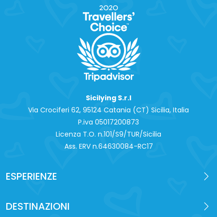
Sicilying S.r.l
Via Crociferi 62, 95124 Catania (CT) Sicilia, Italia
P.iva 0‍5017200873
Licenza T.O. n.101/S9/TUR/Sicilia
Ass. ERV n.64630084-RC17
ESPERIENZE
DESTINAZIONI