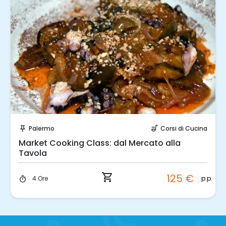
Prenota Subito!
Palermo
Corsi di Cucina
push_pin
soup_kitchen
Market Cooking Class: dal Mercato alla
Tavola
shopping_cart
125 €
p.p.
4 Ore
timer