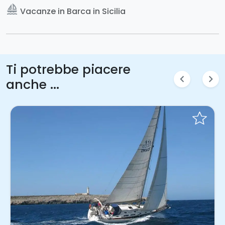
sailing
Vacanze in Barca in Sicilia
Ti potrebbe piacere
chevron_left
chevron_right
anche ...