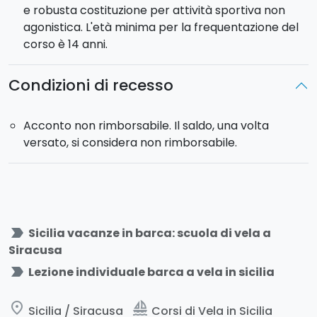
e robusta costituzione per attività sportiva non
agonistica. L'età minima per la frequentazione del
corso è 14 anni.
Condizioni di recesso
Acconto non rimborsabile. Il saldo, una volta
versato, si considera non rimborsabile.
label_important
Sicilia vacanze in barca: scuola di vela a
Siracusa
label_important
Lezione individuale barca a vela in sicilia
place
sailing
Sicilia / Siracusa
Corsi di Vela in Sicilia