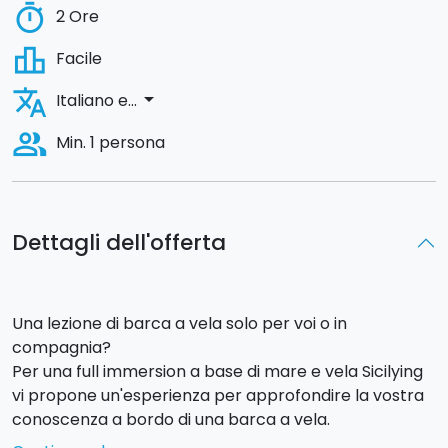
timer
2 Ore
leaderboard
Facile
translate
arrow_drop_down
Italiano e...
people_alt
Min. 1 persona
Dettagli dell'offerta
Una lezione di barca a vela solo per voi o in
compagnia?
Per una full immersion a base di mare e vela Sicilying
vi propone un'esperienza per approfondire la vostra
conoscenza a bordo di una barca a vela.
Sarà infatti possibile partecipare a
lezioni