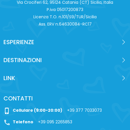
Via Crociferi 62, 95124 Catania (CT) Sicilia, Italia
P.iva 0‍5017200873
Licenza T.O. n.101/S9/TUR/Sicilia
Ass. ERV n.64630084-RC17
ESPERIENZE
DESTINAZIONI
LINK
CONTATTI
phone_iphone
Cellulare (9:00-20:00)
+39 377 7033073
call
Telefono
+39 095 2265853