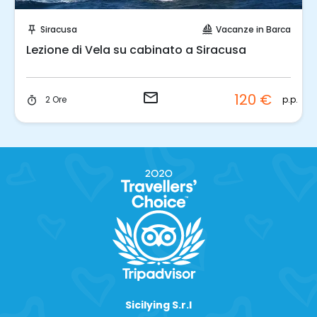
Invia una richiesta!
Siracusa
Vacanze in Barca
push_pin
sailing
Lezione di Vela su cabinato a Siracusa
email
120 €
p.p.
2 Ore
timer
Sicilying S.r.l