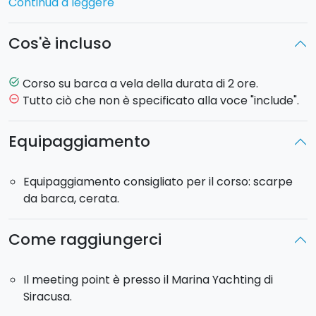
Continua a leggere
individuali o di gruppo della durata di 2 ore
con
istruttori tesserati della Federazione Italiana Vela.
Cos'è incluso
Le lezioni si svolgono
a bordo di una barca a vela
ed
è prevista l'uscita
in mare lungo la costa siracusana. Partendo dal
Corso su barca a vela della durata di 2 ore.
task_alt
porticciolo di Ortigia, l'isola che costituisce il centro
Tutto ciò che non è specificato alla voce "include".
remove_circle_outline
storico di Siracusa, navigherete insieme al vostro
istruttore lungo la bellissima costa cittadina.
Equipaggiamento
Equipaggiamento consigliato per il corso: scarpe
da barca, cerata.
Come raggiungerci
Il meeting point è presso il Marina Yachting di
Siracusa.