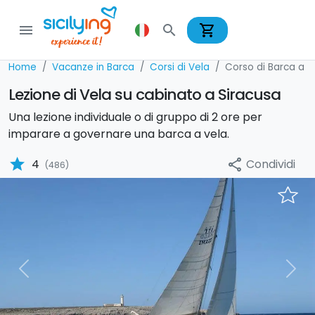
shopping_cart
menu
search
Home
Vacanze in Barca
Corsi di Vela
Corso di Barca a V
Lezione di Vela su cabinato a Siracusa
Una lezione individuale o di gruppo di 2 ore per
imparare a governare una barca a vela.
star
Condividi
4
share
(486)
Previous
Nex