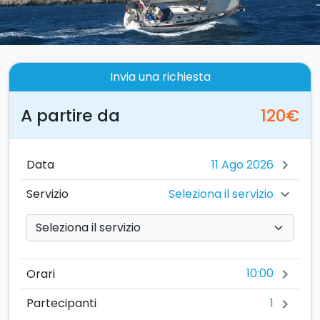
Invia una richiesta
A partire da
120€
Data
chevron_right
Seleziona il servizio
Servizio
chevron_right
10:00
Orari
chevron_right
1
Partecipanti
chevron_right