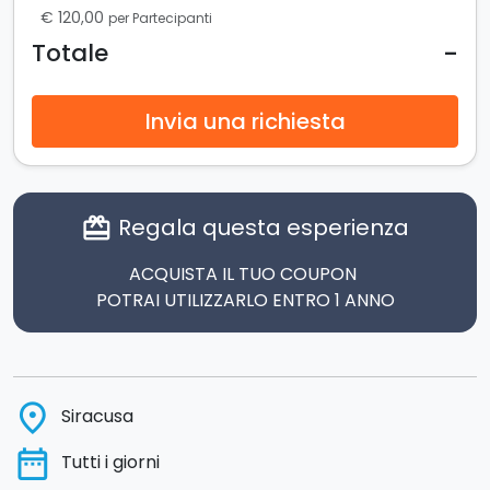
€ 120,00
per Partecipanti
-
Totale
Invia una richiesta
Regala questa esperienza
card_giftcard
ACQUISTA IL TUO COUPON
POTRAI UTILIZZARLO ENTRO 1 ANNO
place
Siracusa
date_range
Tutti i giorni