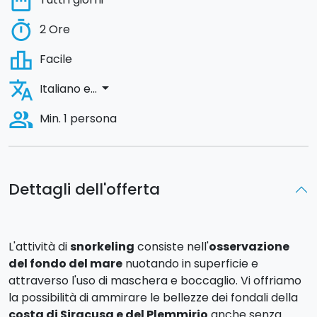
date_range
timer
2 Ore
leaderboard
Facile
translate
arrow_drop_down
Italiano e...
people_alt
Min. 1 persona
Dettagli dell'offerta
L'attività di
snorkeling
consiste nell'
osservazione
del fondo del mare
nuotando in superficie e
attraverso l'uso di maschera e boccaglio. Vi offriamo
la possibilità di ammirare le bellezze dei fondali della
costa di Siracusa e del Plemmirio
anche senza