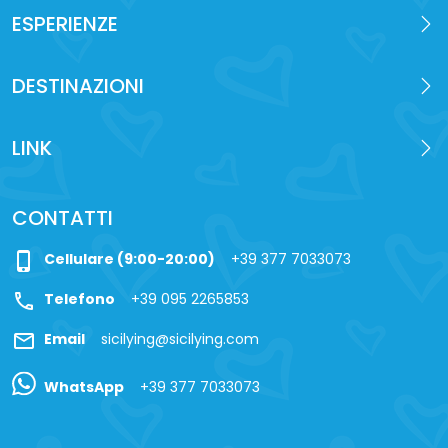
ESPERIENZE
DESTINAZIONI
LINK
CONTATTI
phone_iphone
Cellulare (9:00-20:00)
+39 377 7033073
call
Telefono
+39 095 2265853
mail
Email
sicilying@sicilying.com
WhatsApp
+39 377 7033073