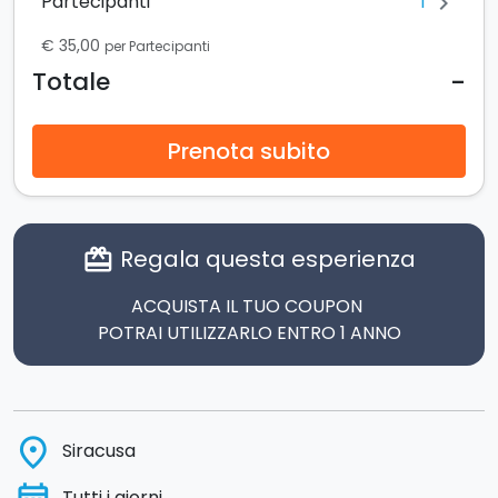
1
Partecipanti
chevron_right
€ 35,00
per Partecipanti
-
Totale
Prenota subito
Regala questa esperienza
card_giftcard
ACQUISTA IL TUO COUPON
POTRAI UTILIZZARLO ENTRO 1 ANNO
place
Siracusa
Tutti i giorni