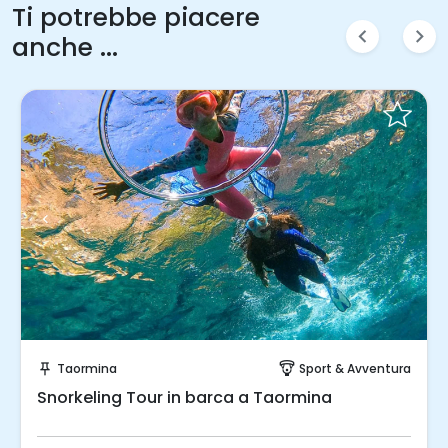
Ti potrebbe piacere
chevron_left
chevron_right
anche ...
Prenota Subito!
Taormina
Sport & Avventura
push_pin
paragliding
Snorkeling Tour in barca a Taormina