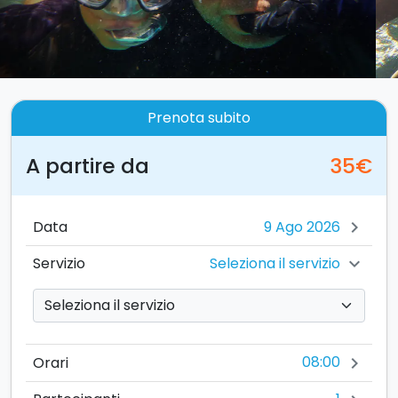
Prenota subito
A partire da
35€
Data
chevron_right
Seleziona il servizio
Servizio
chevron_right
08:00
Orari
chevron_right