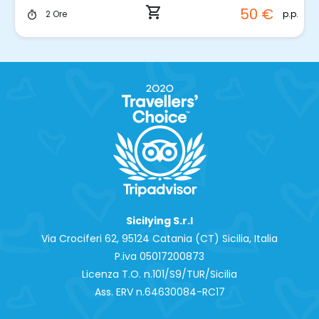
shopping_cart
50 €
p.p.
2 Ore
timer
Sicilying S.r.l
Via Crociferi 62, 95124 Catania (CT) Sicilia, Italia
P.iva 0‍5017200873
Licenza T.O. n.101/S9/TUR/Sicilia
Ass. ERV n.64630084-RC17