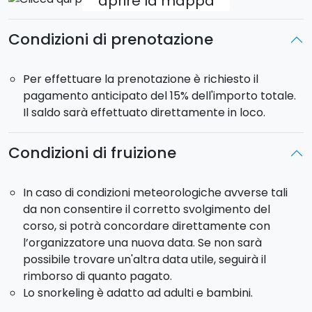
aprire la mappa
anemoni e paguri...un fondale davvero suggestivo!
L'attività di snorkeling ha una
durata di 40 minuti.
Condizioni di prenotazione
Vuoi immortalare quest'esperienza?
Acquista in
fase di prenotazione il video e le tue foto
Per effettuare la prenotazione è richiesto il
subacquee!
pagamento anticipato del 15% dell'importo totale.
Il saldo sarà effettuato direttamente in loco.
Condizioni di fruizione
In caso di condizioni meteorologiche avverse tali
da non consentire il corretto svolgimento del
corso, si potrà concordare direttamente con
l’organizzatore una nuova data. Se non sarà
possibile trovare un'altra data utile, seguirà il
rimborso di quanto pagato.
Lo snorkeling è adatto ad adulti e bambini.