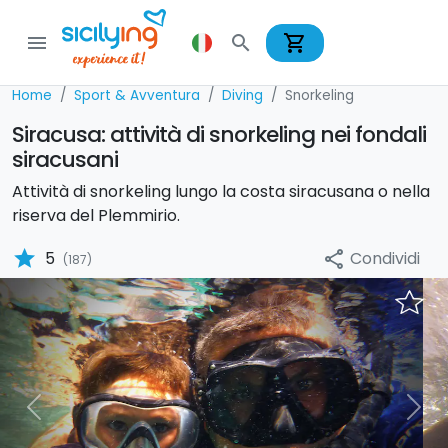
shopping_cart
menu
search
Home
Sport & Avventura
Diving
Snorkeling
Siracusa: attività di snorkeling nei fondali
siracusani
Attività di snorkeling lungo la costa siracusana o nella
riserva del Plemmirio.
star
Condividi
5
share
(187)
Previous
Nex