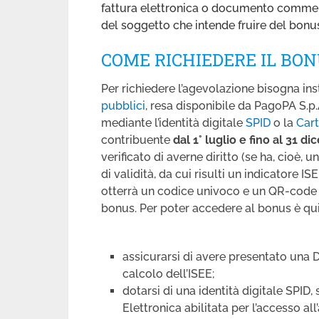
fattura elettronica o documento commerc
del soggetto che intende fruire del bonu
COME RICHIEDERE IL BON
Per richiedere l’agevolazione bisogna ins
pubblici
, resa disponibile da PagoPA S.p.A
mediante l’identità digitale
SPID
o la
Cart
contribuente
dal 1° luglio e fino al 31 
verificato di averne diritto (se ha, cioè, 
di validità, da cui risulti un indicatore I
otterrà un codice univoco e un QR-code c
bonus. Per poter accedere al bonus è qui
assicurarsi di avere presentato una D
calcolo dell’ISEE;
dotarsi di una identità digitale SPID, 
Elettronica abilitata per l’accesso all