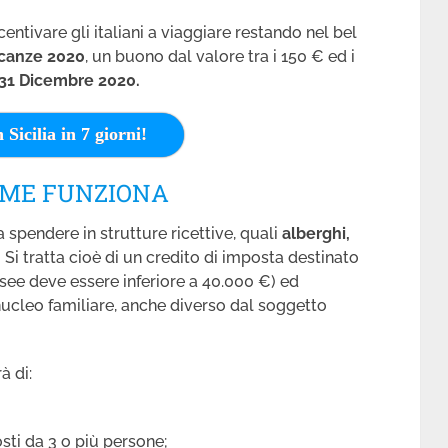
ncentivare gli italiani a viaggiare restando nel bel
canze 2020
, un buono dal valore tra i 150 € ed i
l 31 Dicembre 2020.
n Sicilia in 7 giorni!
OME FUNZIONA
 spendere in strutture ricettive, quali
alberghi,
.
Si tratta cioè di un credito di imposta destinato
Isee deve essere inferiore a 40.000 €)
ed
ucleo familiare, anche diverso dal soggetto
à di:
sti da 3 o più persone;