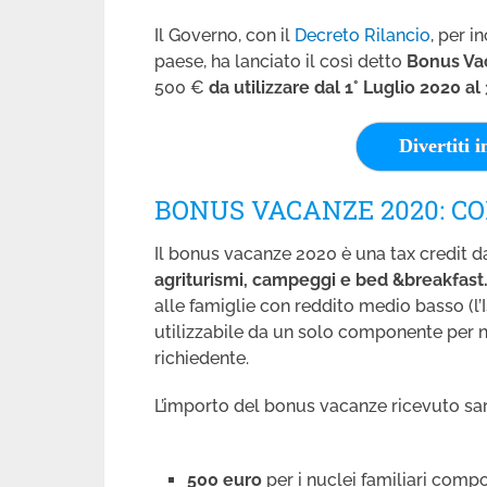
Il Governo, con il
Decreto Rilancio
, per i
paese, ha lanciato il così detto
Bonus Va
500 €
da utilizzare dal 1° Luglio 2020 a
Divertiti i
BONUS VACANZE 2020: C
Il bonus vacanze 2020 è una tax credit da
agriturismi, campeggi e bed &breakfast
alle famiglie con reddito medio basso (l’
utilizzabile da un solo componente per n
richiedente.
L’importo del bonus vacanze ricevuto sar
500 euro
per i nuclei familiari compo