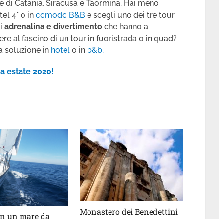
ze di Catania, Siracusa e Taormina. Hai meno
tel 4* o in
comodo B&B
e scegli uno dei tre tour
di
adrenalina e divertimento
che hanno a
 al fascino di un tour in fuoristrada o in quad?
a soluzione in
hotel
o in
b&b.
tua estate 2020!
Monastero dei Benedettini
in un mare da