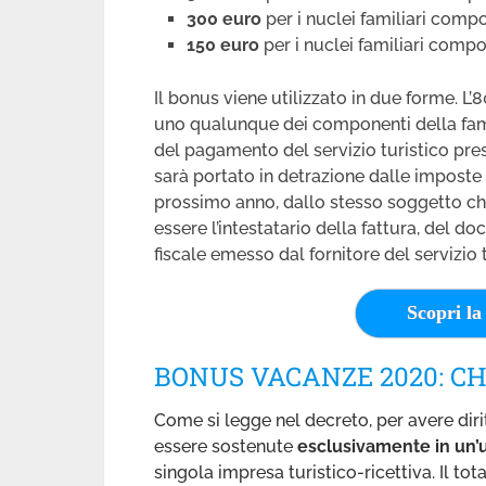
300 euro
per i nuclei familiari comp
150 euro
per i nuclei familiari compo
Il bonus viene utilizzato in due forme. L’8
uno qualunque dei componenti della fami
del pagamento del servizio turistico press
sarà portato in detrazione dalle imposte 
prossimo anno, dallo stesso soggetto che
essere l’intestatario della fattura, del
fiscale emesso dal fornitore del servizio t
Scopri la 
BONUS VACANZE 2020: CH
Come si legge nel decreto, per avere dir
essere sostenute
esclusivamente in un’
singola impresa turistico-ricettiva. Il t