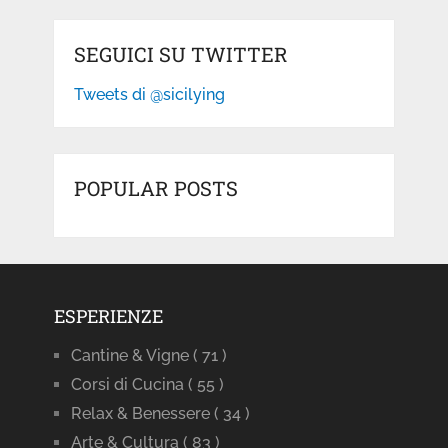
SEGUICI SU TWITTER
Tweets di @sicilying
POPULAR POSTS
ESPERIENZE
Cantine & Vigne
( 71 )
Corsi di Cucina
( 55 )
Relax & Benessere
( 34 )
Arte & Cultura
( 83 )