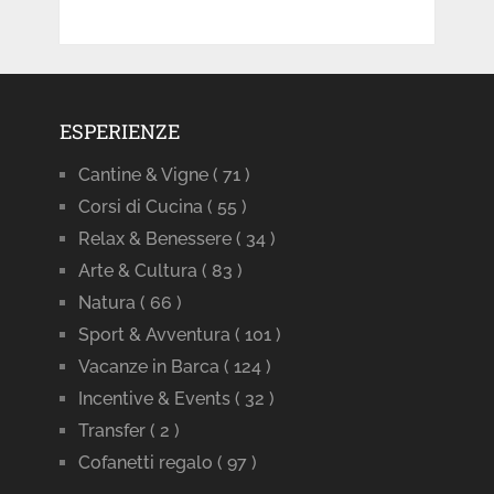
ESPERIENZE
Cantine & Vigne
( 71 )
Corsi di Cucina
( 55 )
Relax & Benessere
( 34 )
Arte & Cultura
( 83 )
Natura
( 66 )
Sport & Avventura
( 101 )
Vacanze in Barca
( 124 )
Incentive & Events
( 32 )
Transfer
( 2 )
Cofanetti regalo
( 97 )