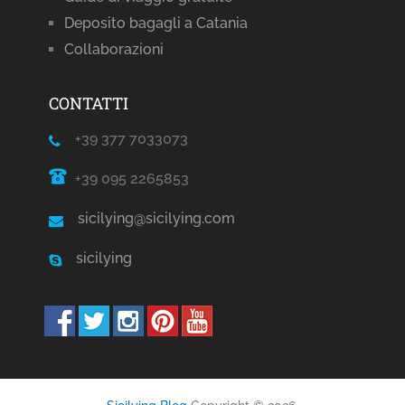
Deposito bagagli a Catania
Collaborazioni
CONTATTI
+39 377 7033073
+39 095 2265853
sicilying@sicilying.com
sicilying