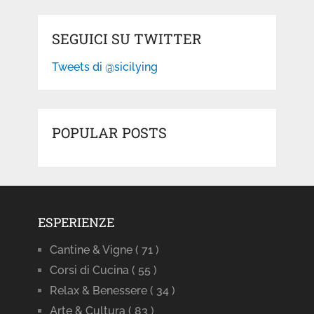
SEGUICI SU TWITTER
Tweets di @sicilying
POPULAR POSTS
ESPERIENZE
Cantine & Vigne
( 71 )
Corsi di Cucina
( 55 )
Relax & Benessere
( 34 )
Arte & Cultura
( 83 )