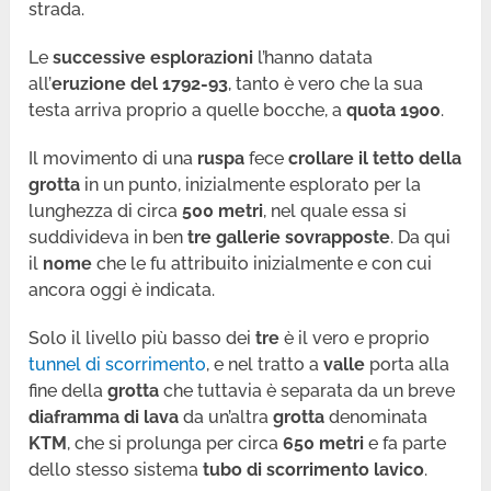
strada.
Le
successive esplorazioni
l’hanno datata
all’
eruzione del 1792-93
, tanto è vero che la sua
testa arriva proprio a quelle bocche, a
quota 1900
.
Il movimento di una
ruspa
fece
crollare il tetto della
grotta
in un punto, inizialmente esplorato per la
lunghezza di circa
500 metri
, nel quale essa si
suddivideva in ben
tre gallerie sovrapposte
. Da qui
il
nome
che le fu attribuito inizialmente e con cui
ancora oggi è indicata.
Solo il livello più basso dei
tre
è il vero e proprio
tunnel di scorrimento
, e nel tratto a
valle
porta alla
fine della
grotta
che tuttavia è separata da un breve
diaframma di lava
da un’altra
grotta
denominata
KTM
, che si prolunga per circa
650 metri
e fa parte
dello stesso sistema
tubo di scorrimento lavico
.