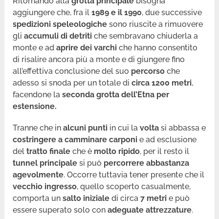
Ritornando alla
grotta principale
bisogna
aggiungere che, fra il
1989 e il 1990
, due successive
spedizioni
speleologiche
sono riuscite a rimuovere
gli
accumuli di detriti
che sembravano chiuderla a
monte e ad
aprire dei varchi
che hanno consentito
di risalire ancora più a monte e di giungere fino
all’effettiva conclusione del suo
percorso
che
adesso si snoda per un totale di
circa 1200 metri
,
facendone la
seconda grotta dell’Etna per
estensione.
Tranne che in
alcuni punti
in cui la
volta
si abbassa e
costringere a camminare carponi
e ad esclusione
del
tratto finale
che è
molto ripido
, per il resto il
tunnel principale
si può
percorrere abbastanza
agevolmente
. Occorre tuttavia tener presente che il
vecchio
ingresso
, quello scoperto casualmente,
comporta un
salto iniziale
di circa
7 metri
e può
essere superato solo con
adeguate attrezzature
.