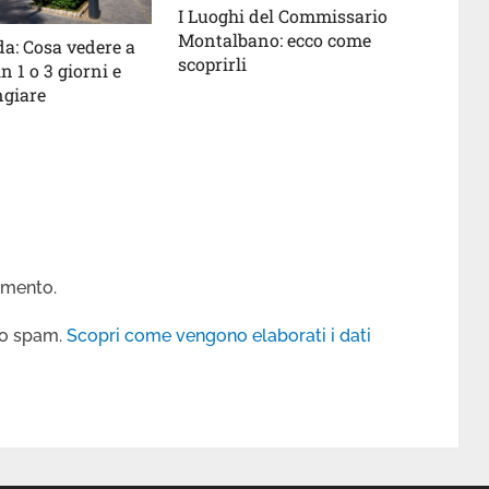
I Luoghi del Commissario
Montalbano: ecco come
a: Cosa vedere a
scoprirli
n 1 o 3 giorni e
giare
mmento.
 lo spam.
Scopri come vengono elaborati i dati