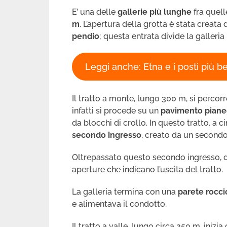
E’ una delle
gallerie più lunghe
fra quell
m
. L’apertura della grotta è stata creata
pendio
; questa entrata divide la galleria 
Leggi anche: Etna e i posti più b
Il tratto a monte, lungo 300 m, si percorr
infatti si procede su un
pavimento piane
da blocchi di crollo. In questo tratto, a 
secondo ingresso
, creato da un secondo
Oltrepassato questo secondo ingresso, 
aperture che indicano l’uscita del tratto.
La galleria termina con una
parete rocci
e alimentava il condotto.
Il tratto a valle, lungo circa 250 m, inizi