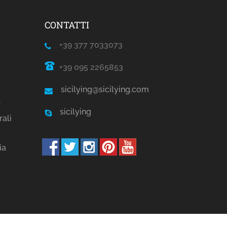
CONTATTI
+39 377 7033073
+39 095 2265853
sicilying@sicilying.com
r
sicilying
rali
ia