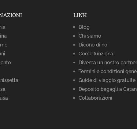
NAZIONI
LINK
nia
Blog
ina
Chi siamo
rmo
Dicono di noi
ani
Come funziona
gento
Diventa un nostro partne
Termini e condizioni gene
nissetta
Guide di viaggio gratuite
sa
Deposito bagagli a Catan
cusa
Collaborazioni