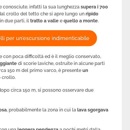
e conosciute, infatti la sua lunghezza
supera i 700
 dal crollo del tetto che si apre lungo un
ripido
in due parti, il
tratto a valle
e
quello a monte
.
elli per un’escursione indimenticabile
e con poca difficoltà ed è il meglio conservato,
ggiante
di scorie laviche, ostruite in alcune parti
circa 150 m del primo varco, è presente
un
 crollo.
dopo circa 150 m, si possono osservare due
osa
, probabilmente la zona in cui la
lava sgorgava
a con una
leggera pendenza
a pochi metri dalla