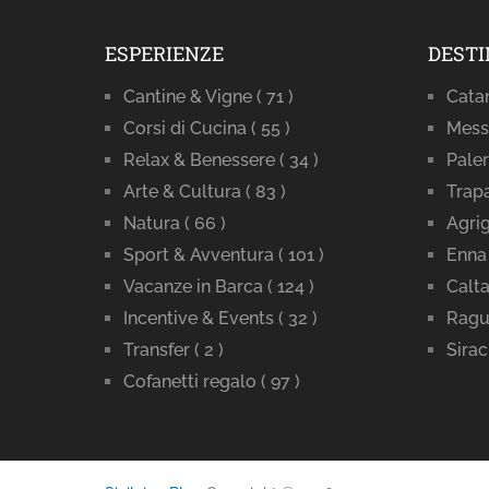
ESPERIENZE
DESTI
Cantine & Vigne
( 71 )
Cata
Corsi di Cucina
( 55 )
Mess
Relax & Benessere
( 34 )
Pale
Arte & Cultura
( 83 )
Trap
Natura
( 66 )
Agri
Sport & Avventura
( 101 )
Enna
Vacanze in Barca
( 124 )
Calta
Incentive & Events
( 32 )
Ragu
Transfer
( 2 )
Sira
Cofanetti regalo
( 97 )