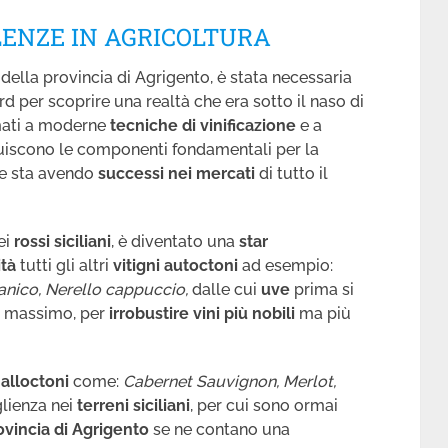
LENZE IN AGRICOLTURA
ella provincia di Agrigento, è stata necessaria
d per scoprire una realtà che era sotto il naso di
ati a moderne
tecniche di vinificazione
e a
uiscono le componenti fondamentali per la
e sta avendo
successi nei mercati
di tutto il
dei
rossi siciliani
, è diventato una
star
ità
tutti gli altri
vitigni autoctoni
ad esempio:
ecanico, Nerello cappuccio,
dalle cui
uve
prima si
l massimo, per
irrobustire vini più nobili
ma più
i alloctoni
come:
Cabernet Sauvignon, Merlot,
lienza nei
terreni siciliani
, per cui sono ormai
ovincia di Agrigento
se ne contano una