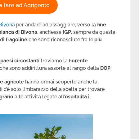
a fare ad Agrigento
Bivona
per andare ad assaggiare, verso la
fine
ianca di Bivona
, anch’essa
IGP
,
sempre da questa
 di
fragoline
che sono riconosciute fra le
più
i
paesi circostanti
troviamo la
fiorente
 che sono addirittura assorte al rango della
DOP
.
e agricole
hanno ormai scoperto anche la
di c’è solo l’imbarazzo della scelta per trovare
egrano
alle attività legate all’
ospitalità
il