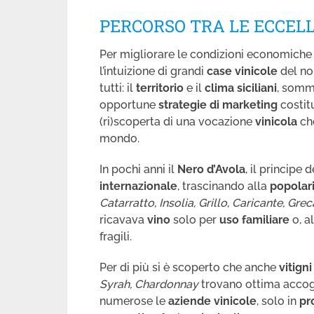
PERCORSO TRA LE
ECCEL
Per migliorare
le condizioni economiche d
l’intuizione di grandi
case vinicole
del nor
tutti: il
territorio
e il
clima siciliani
, somm
opportune
strategie di marketing
costit
(ri)scoperta di una vocazione
vinicola
ch
mondo.
In pochi anni il
Nero d’Avola
, il principe 
internazionale
, trascinando alla
popolar
Catarratto, Insolia, Grillo, Caricante, Gr
ricavava
vino
solo per
uso familiare
o, a
fragili.
Per di più si è scoperto che anche
vitign
Syrah, Chardonnay
trovano ottima accog
numerose le
aziende
vinicole
, solo in
pr