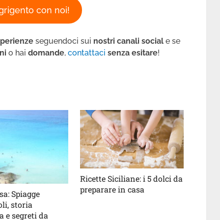
grigento con noi!
sperienze
seguendoci sui
nostri canali social
e se
ni
o hai
domande
,
contattaci
senza esitare
!
Ricette Siciliane: i 5 dolci da
preparare in casa
a: Spiagge
li, storia
a e segreti da