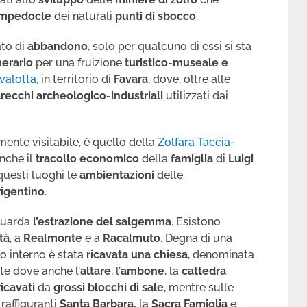
Empedocle
dei naturali
punti di sbocco
.
ato di
abbandono
, solo per qualcuno di essi si sta
nerario
per una fruizione
turistico-museale e
valotta
, in territorio di
Favara
, dove, oltre alle
recchi archeologico-industriali
utilizzati dai
lmente visitabile, è quello della
Zolfara Taccia-
nche il
tracollo economico
della
famiglia
di
Luigi
 questi luoghi le
ambientazioni
delle
rigentino
.
iguarda
l’estrazione del salgemma
. Esistono
ità
, a
Realmonte
e a
Racalmuto
. Degna di una
o interno è stata
ricavata una chiesa
, denominata
te dove anche l’
altare
, l’
ambone
, la
cattedra
ricavati
da
grossi blocchi di sale
, mentre sulle
raffiguranti
Santa Barbara,
la
Sacra Famiglia
e