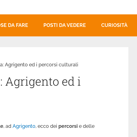
SE DA FARE
POSTI DA VEDERE
CURIOSITÀ
lia: Agrigento ed i percorsi culturali
a: Agrigento ed i
le
, ad
Agrigento
, ecco dei
percorsi
e delle