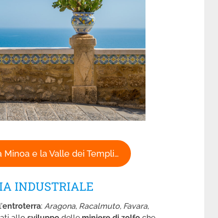
 Minoa e la Valle dei Templi…
IA INDUSTRIALE
’
entroterra
:
Aragona, Racalmuto, Favara,
sati allo
sviluppo
delle
miniere di zolfo
che