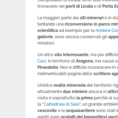
trovavano nei
porti di Licata
e di
Porto 
La maggior parte dei
siti minerari
è in st
tentando una
riconversione in parco mi
scientifica
ad esempio
per la
miniera Cia
gallerie
, sono ancora conservati gli
appa
minatori.
Un altro
sito interessante
, ma più diffici
Caci
, in territorio di
Aragona
, ma causò a
Pirandello
. Non è difficile riconoscere in
indimenticabili pagine dello
scrittore ag
Un’altra
realtà mineraria
del territorio r
attualmente
due miniere
ancora in
attiv
visita è soprattutto
la prima
perché al su
la “
Cattedrale di Sale
“
, un grande ambien
vescovile
e le
acquasantiere
sono stati
pareti sono
scolpiti dei bassorilievi sacri