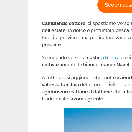
Scopri cos
Cambiando settore
, ci spostiamo verso
dell’estate
, la dolce e profumata
pesca b
località proviene una particolare varietà
pregiate
.
Scendendo verso la
costa
, a
Ribera
e ne
coltivazione
delle bionde
arance
Navel
,
A tutto ciò si aggiunge che molte
aziend
valenza turistica
delle loro attività, quin
agriturismi e fattorie didattiche
che
int
tradizionale
lavoro agricolo
.