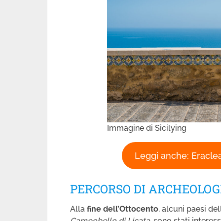
Immagine di Sicilying
Leggi anche: Eraclea
PERCORSO DI ARCHEOLOG
Alla
fine dell’Ottocento
, alcuni paesi dell
Campobello di Licata
, sono stati interes