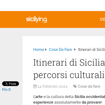
CO
Home
Cose Da Fare
Itinerari di Sici
Itinerari di Sicili
percorsi culturali
14 Febbraio 2024
Cose da fare
Pin It
L’
arte
e la cultura della
Sicilia occidenta
esperienze
assolutamente
da provare
!