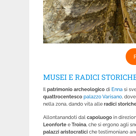
MUSEI E RADICI STORICH
Il
patrimonio archeologico
di
Enna
si sv
quattrocentesco
palazzo Varisano
, dove
nella zona, dando vita alle
radici storich
Allontanandoti dal
capoluogo
in direzio
Leonforte
e
Troina
, che si ergono agli sn
palazzi aristocratici
che testimoniano an