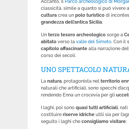
Accanto, il
Parco archeologico di Morga
classicità, simile a quanto si può vivere 
cultura
crea un
polo turistico
di incontes
grandezza dell’antica Sicilia
.
Un
terzo tesoro archeologico
sorge a
C
abitato
verso la
valle del Simeto
. Con il
capitolo affascinante
alla narrazione del
corso dei secoli.
UNO SPETTACOLO NATUR
La
natura
, protagonista nel
territorio
en
naturali che artificiali, sono specchi d’a
rendendo Enna un crocevia per gli
uccell
I laghi, poi sono
quasi tutti artificiali
, nat
costituire
riserve
idriche
utili sia per l’
seguito i laghi che
consigliamo
visitare
: