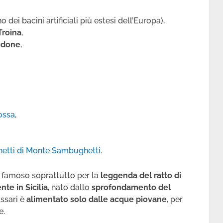
o dei bacini artificiali più estesi dell’Europa),
Troina
,
idone
,
rossa
,
hetti di Monte Sambughetti
.
, famoso soprattutto per la
leggenda del ratto di
te in Sicilia
, nato dallo
sprofondamento del
ssari è
alimentato
solo dalle acque piovane
, per
e.