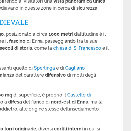
 offrendo ai visitatori una
vista panoramica unica
ediavano in queste zone in cerca di
sicurezza
.
DIEVALE
go
, posizionato a circa
1000 metri
d’altitudine è il
re il
fascino
di Enna, passeggiando tra le sue
secoli di storia
, come la
chiesa di S. Francesco
e il
ssanti quello di
Sperlinga
e di
Gagliano
nianza
del carattere
difensivo
di molti degli
00 mq
di superficie, è proprio il
Castello di
to a
difesa
del fianco di
nord-est di Enna
, ma la
ddietro, alle origine stesse dell’insediamento
0 torri originarie
, diversi
cortili interni
in cui si