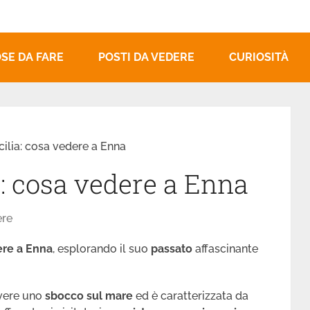
SE DA FARE
POSTI DA VEDERE
CURIOSITÀ
Sicilia: cosa vedere a Enna
ia: cosa vedere a Enna
ere
ere a Enna
, esplorando il suo
passato
affascinante
vere uno
sbocco sul mare
ed è caratterizzata da