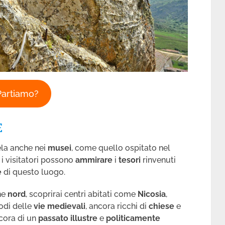
Partiamo?
E
ela anche nei
musei
, come quello ospitato nel
 i visitatori possono
ammirare
i
tesori
rinvenuti
e
di questo luogo.
ne
nord
, scoprirai centri abitati come
Nicosia
,
odi delle
vie medievali
, ancora ricchi di
chiese
e
cora di un
passato illustre
e
politicamente