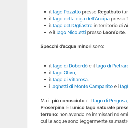
il
lago Pozzillo
presso
Regalbuto
(un
il
lago della diga dell’Ancipa
presso
il
lago dell’Ogliastro
in territorio di
A
e il
lago Nicoletti
presso
Leonforte
.
Specchi d’acqua minori
sono:
il
lago di Doberdò
e il
lago di Pietra
il
lago Olivo
,
il
lago di Villarosa
,
i
laghetti di Monte Campanito
e i
lag
Ma il
più conosciuto
è il
lago di Pergusa
Proserpina
. È l’
unico lago naturale presen
terreno
; non avendo né immissari né emi
cui le acque sono leggermente salmastr