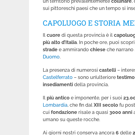
un territorio prevalentemente
collinare
,
sui pittoreschi paesi che un tempo si ins
CAPOLUOGO E STORIA ME
Il
cuore
di questa provincia è il
capoluo
più alto d’Italia
. In poche ore, puoi scopri
strade
e ammirando
chiese
che narrano
Duomo
.
La presenza di numerosi
castelli
– intere
Castelferrato
– sono un’ulteriore
testimo
insediamenti
della provincia.
Il
più antico
e imponente, per i suoi
23.0
Lombardia
, che fin dal
XIII secolo
fu pos
cui
fondazione
risale a quasi
3000
anni
a
umano su queste rocche.
Ai giorni nostri conserva ancora
6
delle
2