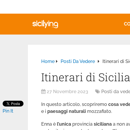
CO
Home
Posti Da Vedere
Itinerari di 
Itinerari di Sicil
27 Novembre 2023
Posti da ved
In questo articolo, scopriremo
cosa ved
Pin It
e i
paesaggi
naturali
mozzafiato.
Enna è
l’unica
provincia
siciliana
a non a