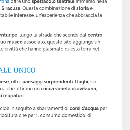
ntina
offre uno
spettacolo
teatrale
immerso nella
a
Siracusa
. Questa combinazione di
storia
e
tabile interesse, un’esperienza che abbraccia la
enturipe
, lungo la strada che scende dal
centro
 suo
museo
associato, questo sito aggiunge un
le civiltà che hanno plasmato questa terra nel
ALE UNICO
nese
, offre
paesaggi sorprendenti
. I
laghi
, sia
cqua che attirano una
ricca varietà di avifauna
,
i migratori
.
i cioè in seguito a sbarramenti di
corsi d’acqua
per
agricoltura che per il consumo domestico, di