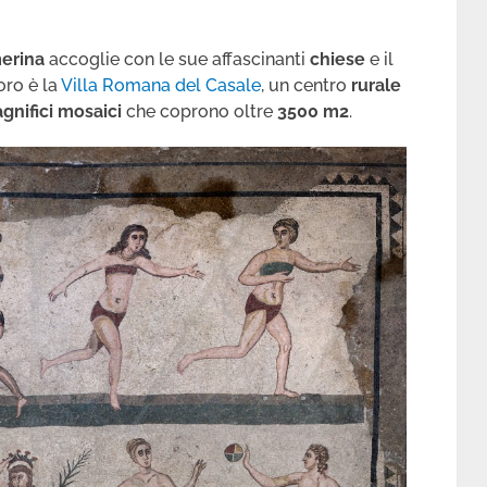
erina
accoglie con le sue affascinanti
chiese
e il
oro è la
Villa Romana del Casale
, un centro
rurale
gnifici mosaici
che coprono oltre
3500 m2
.