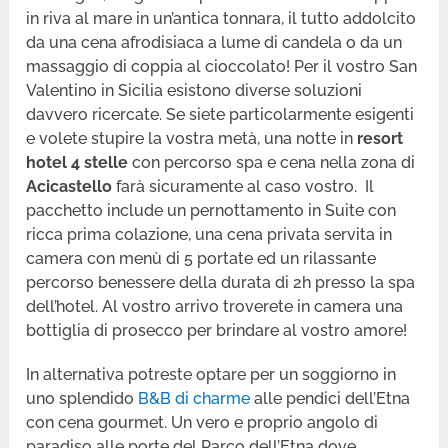
in riva al mare in un’antica tonnara, il tutto addolcito
da una cena afrodisiaca a lume di candela o da un
massaggio di coppia al cioccolato! Per il vostro San
Valentino in Sicilia esistono diverse soluzioni
davvero ricercate. Se siete particolarmente esigenti
e volete stupire la vostra metà, una notte in
resort
hotel 4 stelle
con percorso spa e cena nella zona di
Acicastello
farà sicuramente al caso vostro. Il
pacchetto include un pernottamento in Suite con
ricca prima colazione, una cena privata servita in
camera con menù di 5 portate ed un rilassante
percorso benessere della durata di 2h presso la spa
dell’hotel. Al vostro arrivo troverete in camera una
bottiglia di prosecco per brindare al vostro amore!
In alternativa potreste optare per un soggiorno in
uno splendido
B&B di charme
alle pendici dell’Etna
con cena gourmet. Un vero e proprio angolo di
paradiso alle porte del Parco dell’Etna dove