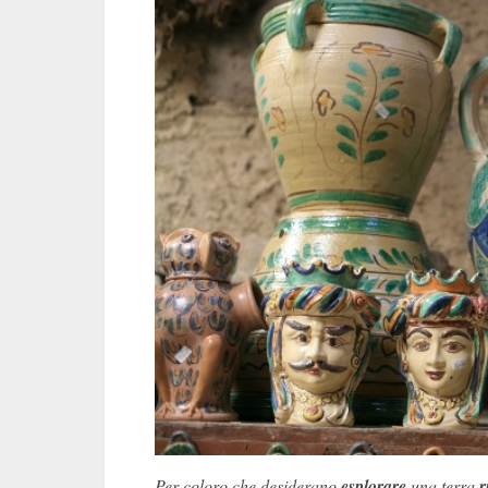
Per coloro che desiderano
esplorare
una terra
r