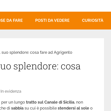
SE DA FARE
POSTI DA VEDERE
CURIOSITÀ
 il suo splendore: cosa fare ad Agrigento
l suo splendore: cosa
o
,
In evidenza
a per un lungo
tratto sul Canale di Sicilia
, non
che di
sabbia
su cui è possibile
stendersi al sole
o