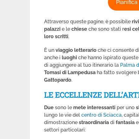
Pianifica
Attraverso queste pagine, è possibile
riv
palazzi
e le
chiese
che sono stati r
esi ce
loro scritti
.
È un
viaggio letterario
che ci consente d
anche i
luoghi
che hanno ispirato quest
di aggiungere al tuo itinerario la
Palma d
Tomasi di Lampedusa
ha fatto svolgere
Gattopardo
.
LE ECCELLENZE DELL’AR
Due
sono le
mete
interessanti
per uno
s
lungo le vie del
centro di Sciacca
, capita
dimostrazione
straordinaria
di
fantasia
settori particolari
: