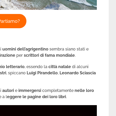
Partiamo?
li
uomini dell’agrigentino
sembra siano stati e
pirazione
per
scrittori di fama mondiale
.
io letterario
, essendo la
città natale
di alcuni
ustri
, spiccano
Luigi Pirandello
,
Leonardo Sciascia
ti
autori
e
immergersi
completamente
nelle loro
 a l
eggere le pagine dei loro libri
.