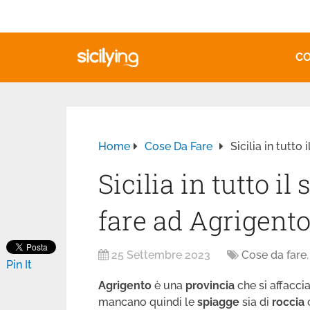
CO
Home
Cose Da Fare
Sicilia in tutto
Sicilia in tutto i
fare ad Agrigent
25 Settembre 2023
Cose da fare
Pin It
Agrigento
è una
provincia
che si affacci
mancano quindi le
spiagge
sia di
roccia