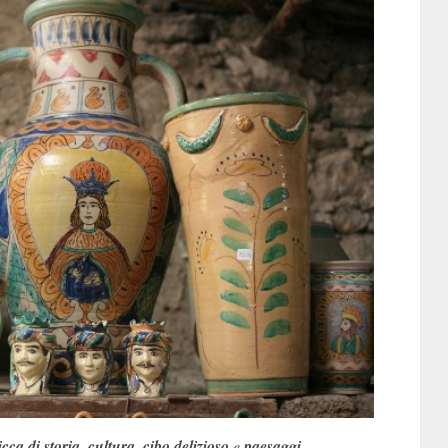
icca di storia
,
cultura
,
cibo delizioso
e
paesaggi