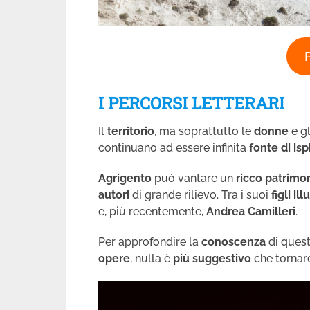
I PERCORSI LETTERARI
Il
territorio
, ma soprattutto le
donne
e g
continuano ad essere infinita
fonte di is
Agrigento
può vantare un
ricco patrimon
autori
di grande rilievo. Tra i suoi
figli ill
e, più recentemente,
Andrea Camilleri
.
Per approfondire la
conoscenza
di ques
opere
, nulla è
più suggestivo
che tornare