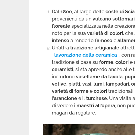
Dal
1800
, al largo delle
coste di Sci
provenienti da un
vulcano sottomari
floreale
specializzata nella creazion
noto per la sua
varietà di colori
, che
intenso
a renderlo
famoso
e
altame
Un’altra
tradizione artigianale
altret
lavorazione della ceramica
, con r
tradizione si basa su
forme
,
colori
e
ceramisti
, si sta aprendo anche alle
includono
vasellame da tavola
,
pup
votive
,
piatti
,
vasi
,
lumi
,
lampadari
,
o
varietà di forme
e
colori
tradizionali
l’
arancione
e il
turchese
. Una visita 
di vedere i
maestri all’opera
, non pu
magari da regalare.