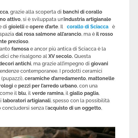
acca
, grazie alla scoperta di
banchi di corallo
no attivo
, si è sviluppata un’
industria artigianale
e di
gioielli
e
opere d’arte
. Il
corallo di Sciacca
è
 spazia
dal rosa salmone all’arancio
, ma è
il rosso
nte prezioso
.
tanto
famosa
e ancor più antica di Sciacca è la
adici che risalgono al
XV secolo.
Questa
decori antichi
, ma grazie all’impegno di
giovani
 tendenze contemporanee. I prodotti ceramici
i
(pupazzi),
ceramiche
d’arredamento
,
mattonelle
rologi
e
pezzi per l’arredo urbano
, con una
 come il
blu
, il
verde ramina
, il
giallo paglia
,
ai
laboratori artigianali
, spesso con la possibilità
ò concludersi senza l’
acquisto di un oggetto
,