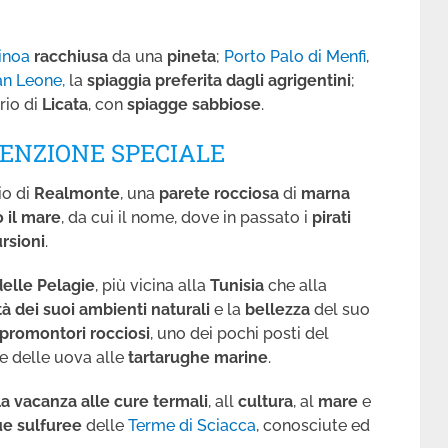
inoa
racchiusa
da una
pineta
;
Porto Palo di Menfi
,
an Leone,
la
spiaggia preferita dagli agrigentini
;
orio di
Licata
, con
spiagge sabbiose
.
MENZIONE SPECIALE
rio di
Realmonte
, una
parete rocciosa
di
marna
 il mare
, da cui il nome, dove in passato i
pirati
rsioni
.
elle Pelagie
, più vicina alla
Tunisia
che alla
tà dei suoi ambienti naturali
e la
bellezza
del suo
 promontori rocciosi
, uno dei pochi posti del
e delle uova alle
tartarughe marine
.
la vacanza alle cure termali
, all
cultura
, al
mare
e
e sulfuree
delle
Terme di Sciacca
, conosciute ed