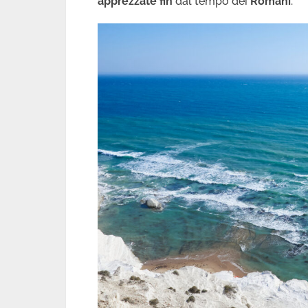
apprezzate fin
dal tempo dei
Romani
.