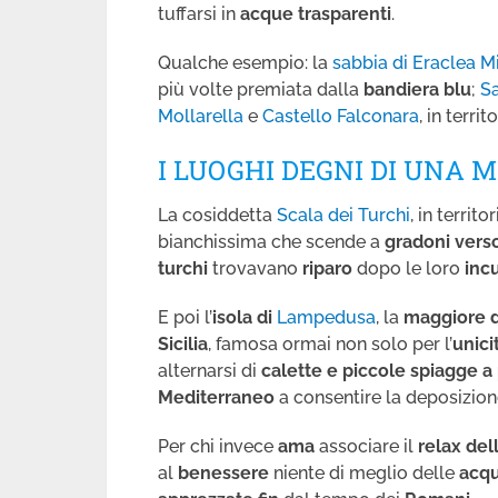
tuffarsi in
acque trasparenti
.
Qualche esempio: la
sabbia di Eraclea M
più volte premiata dalla
bandiera blu
;
S
Mollarella
e
Castello Falconara
, in territ
I LUOGHI DEGNI DI UNA 
La cosiddetta
Scala dei Turchi
, in territo
bianchissima che scende a
gradoni verso
turchi
trovavano
riparo
dopo le loro
incu
E poi l’
isola di
Lampedusa
, la
maggiore d
Sicilia
, famosa ormai non solo per l’
unici
alternarsi di
calette e piccole spiagge a
Mediterraneo
a consentire la deposizion
Per chi invece
ama
associare il
relax del
al
benessere
niente di meglio delle
acqu