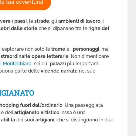
 la tua avventura!
ivere
i
paesi
, le
strade
, gli
ambienti di lavoro
, i
lebri dalle storie
che si dipanano tra le
righe dei
i esplorare non solo le
trame
e i
personaggi
, ma
e
straordinarie opere letterarie
.
Non dimenticare
i Montechiaro
, nei cui
palazzi
più importanti
 buona parte delle
vicende narrate
nel suo
TIGIANATO
hopping fuori dall’ordinario
. Una passeggiata
le dell’
artigianato artistico
, essa è una
e
abilità
dei suoi
artigiani
, che si distinguono in due