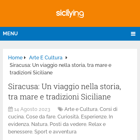
MENU
Home
Arte E Cultura
Siracusa: Un viaggio nella storia, tra mare e
tradizioni Siciliane
Siracusa: Un viaggio nella storia,
tra mare e tradizioni Siciliane
14 Agosto 2023
Arte e Cultura
,
Corsi di
cucina
,
Cose da fare
,
Curiosità
,
Esperienze
,
In
evidenza
,
Natura
,
Posti da vedere
,
Relax e
benessere
,
Sport e avventura