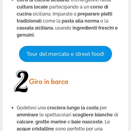
cultura locale
partecipando a un
corso di
cucina
siciliana. Imparate a
preparare piatti
tradizionali
come la
pasta alla norma
o la
cassata siciliana
, usando
ingredienti freschi e
genuini.
Tour del mercato e street food!
Godetevi una
crociera lungo la costa
per
ammirare
le spettacolari
scogliere bianche
di
calcare
,
grotte marine
e
baie nascoste
. Le
acque cristalline
sono perfette per una