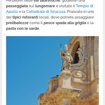
Perdetevi nelle
vie labirintiche
, godetevi una
passeggiata
sul
lungomare
e visitate il
Tempio di
Apollo
e la
Cattedrale di Siracusa
. Pranzate in uno
dei
tipici ristoranti
locali, dove potrete assaggiare
prelibatezze
come il
pesce spada alla griglia
o la
pasta con le sarde
.