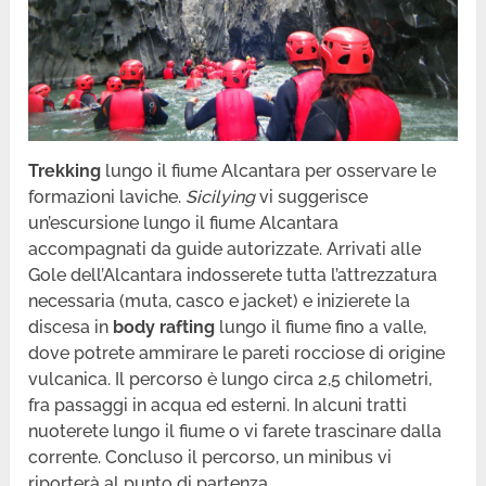
Trekking
lungo il fiume Alcantara per osservare le
formazioni laviche.
Sicilying
vi suggerisce
un’escursione lungo il fiume Alcantara
accompagnati da guide autorizzate. Arrivati alle
Gole dell’Alcantara indosserete tutta l’attrezzatura
necessaria (muta, casco e jacket) e inizierete la
discesa in
body rafting
lungo il fiume fino a valle,
dove potrete ammirare le pareti rocciose di origine
vulcanica. Il percorso è lungo circa 2,5 chilometri,
fra passaggi in acqua ed esterni. In alcuni tratti
nuoterete lungo il fiume o vi farete trascinare dalla
corrente. Concluso il percorso, un minibus vi
riporterà al punto di partenza.