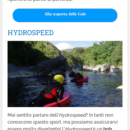
Alla scoperta delle Gole
HYDROSPEED
Mai sentito parlare dell’
Hydrospeed
? In tanti non
conoscono questo sport, ma possiamo assicurarvi
essere molto divertente! L’
Hydrospeed
è un
bob