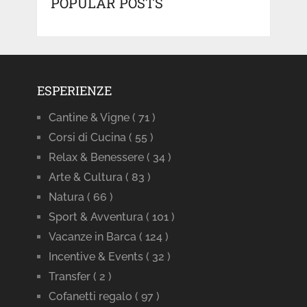
POPULAR POSTS
ESPERIENZE
Cantine & Vigne
( 71 )
Corsi di Cucina
( 55 )
Relax & Benessere
( 34 )
Arte & Cultura
( 83 )
Natura
( 66 )
Sport & Avventura
( 101 )
Vacanze in Barca
( 124 )
Incentive & Events
( 32 )
Transfer
( 2 )
Cofanetti regalo
( 97 )