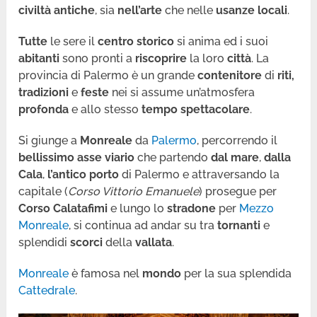
civiltà antiche
, sia
nell’arte
che nelle
usanze
locali
.
Tutte
le sere il
centro storico
si anima ed i suoi
abitanti
sono pronti a
riscoprire
la loro
città
. La
provincia di Palermo è un grande
contenitore
di
riti,
tradizioni
e
feste
nei si assume un’atmosfera
profonda
e allo stesso
tempo spettacolare
.
Si giunge a
Monreale
da
Palermo
, percorrendo il
bellissimo asse viario
che partendo
dal mare
,
dalla
Cala
,
l’antico
porto
di Palermo e attraversando la
capitale (
Corso Vittorio Emanuele
) prosegue per
Corso
Calatafimi
e lungo lo
stradone
per
Mezzo
Monreale
, si continua ad andar su tra
tornanti
e
splendidi
scorci
della
vallata
.
Monreale
è famosa nel
mondo
per la sua splendida
Cattedrale
.