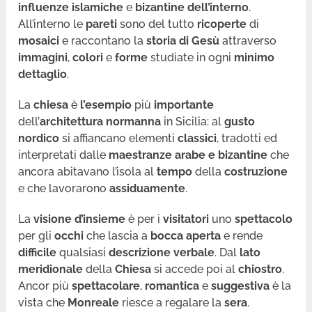
influenze
islamiche
e
bizantine
dell’interno
.
All’interno le
pareti
sono del tutto
ricoperte
di
mosaici
e raccontano la
storia di Gesù
attraverso
immagini
,
colori
e
forme
studiate in ogni
minimo
dettaglio
.
La
chiesa
è
l’esempio
più
importante
dell’
architettura normanna
in Sicilia: al
gusto
nordico
si affiancano elementi
classici
, tradotti ed
interpretati dalle
maestranze arabe e bizantine
che
ancora abitavano l’isola al
tempo
della
costruzione
e che lavorarono
assiduamente
.
La
visione d’insieme
è per i
visitatori
uno
spettacolo
per gli
occhi
che lascia a
bocca aperta
e rende
difficile
qualsiasi
descrizione
verbale
. Dal
lato
meridionale
della
Chiesa
si accede poi al
chiostro
.
Ancor più
spettacolare
,
romantica
e
suggestiva
è la
vista che
Monreale
riesce a regalare la
sera
.