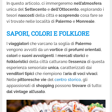
In questo articolo, ci immergeremo
nell’atmosfera
unica del
Settecento
e
dell’Ottocento
, esplorando i
tesori
nascosti
della città e
scoprendo
cosa fare se
vi trovate nelle località di
Palermo
e
Monreale
.
SAPORI, COLORI E FOLKLORE
I
viaggiatori
che varcano la soglia di
Palermo
vengono avvolti da un
vortice
di
profumi orientali
,
colori
e
suoni avvolgenti
. I
mercati storici
e
folkloristici
della città catturano
l’essenza
di questa
esperienza sensoriale
unica
, caratterizzati dai
venditori tipici
che riempiono l’
aria di voci vivaci
.
Nelle
pittoresche
vie
del
centro storico
, gli
appassionati di
shopping
possono
trovare
di tutto:
dal vintage all’usato
.