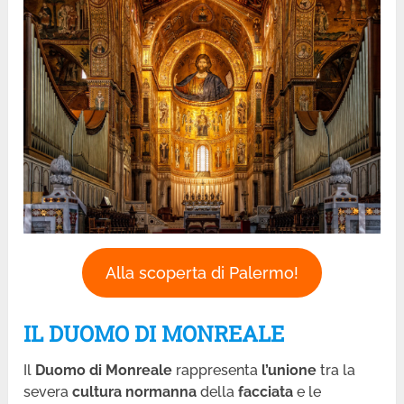
Alla scoperta di Palermo!
IL DUOMO DI MONREALE
Il
Duomo di Monreale
rappresenta
l’unione
tra la
severa
cultura normanna
della
facciata
e le