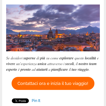
Se desideri
saperne
di
più
su come
esplorare
queste
località
e
vivere
un’esperienza
unica
attraverso i
secoli
, il
nostro team
esperto
è
pronto
ad
aiutarti
a
pianificare
il
tuo viaggio
.
Contattaci ora e inizia il tuo viaggio!
Pin It