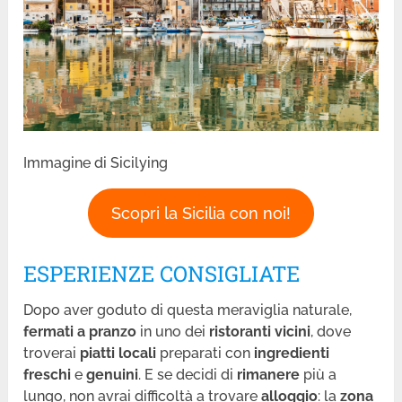
Immagine di Sicilying
Scopri la Sicilia con noi!
ESPERIENZE CONSIGLIATE
Dopo aver goduto di questa meraviglia naturale,
fermati a pranzo
in uno dei
ristoranti vicini
, dove
troverai
piatti locali
preparati con
ingredienti
freschi
e
genuini
. E se decidi di
rimanere
più a
lungo, non avrai difficoltà a trovare
alloggio
: la
zona