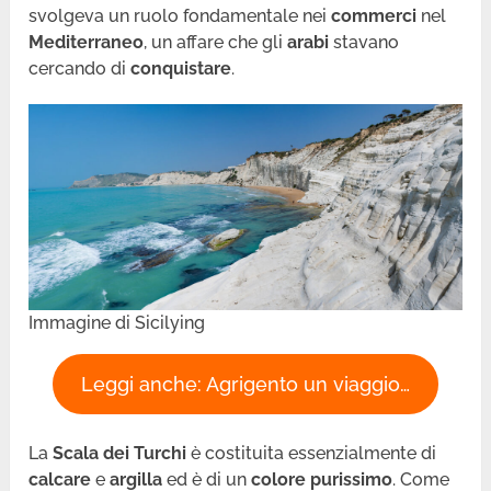
svolgeva un ruolo fondamentale nei
commerci
nel
Mediterraneo
, un affare che gli
arabi
stavano
cercando di
conquistare
.
Immagine di Sicilying
Leggi anche: Agrigento un viaggio…
La
Scala dei Turchi
è costituita essenzialmente di
calcare
e
argilla
ed è di un
colore purissimo
. Come