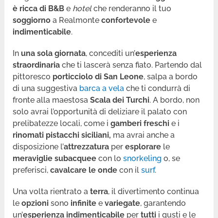
è ricca di B&B
e
hotel
che renderanno il tuo
soggiorno
a Realmonte
confortevole
e
indimenticabile
.
In
una sola giornata
, concediti un’
esperienza
straordinaria
che ti lascerà senza fiato. Partendo dal
pittoresco
porticciolo di San Leone
, salpa a bordo
di una suggestiva
barca a vela
che ti condurrà di
fronte alla maestosa
Scala dei Turchi
. A bordo, non
solo avrai l’opportunità di deliziare il palato con
prelibatezze locali, come i
gamberi freschi
e i
rinomati pistacchi siciliani,
ma avrai anche a
disposizione l’
attrezzatura
per
esplorare
le
meraviglie subacquee
con lo
snorkeling
o, se
preferisci,
cavalcare le onde
con il
surf
.
Una volta rientrato a
terra
, il divertimento continua
le
opzioni
sono
infinite
e
variegate
, garantendo
un’
esperienza indimenticabile
per
tutti
i gusti e le