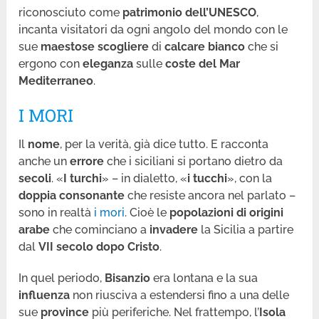
riconosciuto come
patrimonio dell’UNESCO
,
incanta visitatori da ogni angolo del mondo con le
sue
maestose scogliere
di
calcare bianco
che si
ergono con
eleganza
sulle
coste del Mar
Mediterraneo
.
I MORI
Il
nome
, per la verità, già dice tutto. E racconta
anche un
errore
che i siciliani si portano dietro da
secoli
. «
I turchi
» – in dialetto, «
i tucchi
», con la
doppia consonante
che resiste ancora nel parlato –
sono in realtà
i mori
. Cioè le
popolazioni di origini
arabe
che cominciano a
invadere
la Sicilia a partire
dal
VII secolo dopo Cristo
.
In quel periodo,
Bisanzio
era lontana e la sua
influenza
non riusciva a estendersi fino a una delle
sue
province
più periferiche. Nel frattempo, l’
Isola