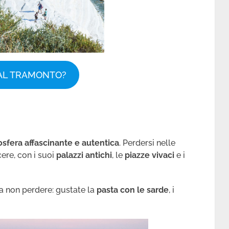
AL TRAMONTO?
sfera affascinante e autentica
. Perdersi nelle
cere, con i suoi
palazzi antichi
, le
piazze vivaci
e i
da non perdere: gustate la
pasta con le sarde
, i