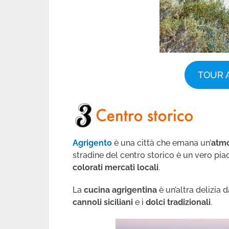
TOUR 
Agrigento
è una città che emana un’
atmo
stradine del centro storico è un vero pia
colorati mercati locali
.
La
cucina agrigentina
è un’altra delizia 
cannoli siciliani
e i
dolci tradizionali
.