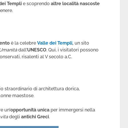
 dei Templi
e scoprendo
altre località nascoste
enere.
ento
è la celebre
Valle dei Templi
,
un sito
’Umanità
dall’
UNESCO
. Qui, i visitatori possono
nservati, risalenti al V secolo a.C.
o straordinario di architettura dorica,
olonne maestose.
re un’
opportunità unica
per immergersi nella
vita
degli
antichi Greci
.