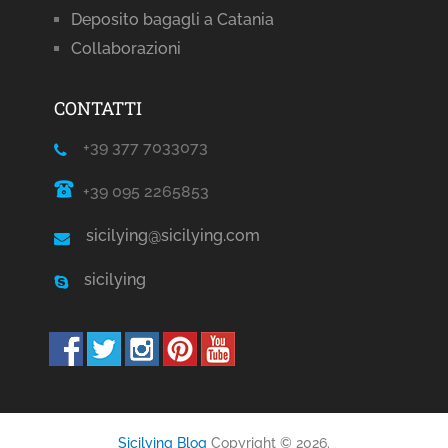
Deposito bagagli a Catania
Collaborazioni
CONTATTI
+39 377 7033073
+39 095 2265853
sicilying@sicilying.com
sicilying
Sicilying Blog
Copyright © 2026.