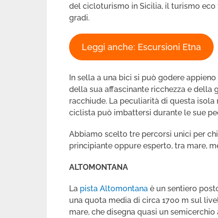
del cicloturismo in Sicilia, il turismo ec
gradi.
Leggi anche: Escursioni Etna
In sella a una bici si può godere appieno d
della sua affascinante ricchezza e della 
racchiude. La peculiarità di questa isola r
ciclista può imbattersi durante le sue pe
Abbiamo scelto tre percorsi unici per chi 
principiante oppure esperto, tra mare, me
ALTOMONTANA
La
pista Altomontana
è un sentiero post
una quota media di circa 1700 m sul live
mare, che disegna quasi un semicerchio 