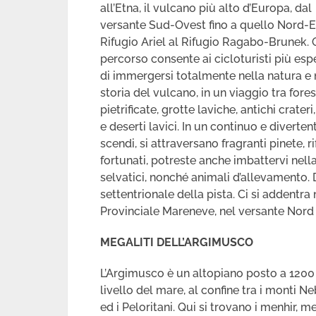
all’Etna, il vulcano più alto d’Europa, dal
versante Sud-Ovest fino a quello Nord-Es
Rifugio Ariel al Rifugio Ragabo-Brunek.
percorso consente ai cicloturisti più espe
di immergersi totalmente nella natura e 
storia del vulcano, in un viaggio tra fore
pietrificate, grotte laviche, antichi crateri
e deserti lavici. In un continuo e divertent
scendi, si attraversano fragranti pinete, 
fortunati, potreste anche imbattervi nell
selvatici, nonché animali d’allevamento. 
settentrionale della pista. Ci si addentra
Provinciale Mareneve, nel versante Nord 
MEGALITI DELL’ARGIMUSCO
L’Argimusco è un altopiano posto a 1200
livello del mare, al confine tra i monti N
ed i Peloritani. Qui si trovano i menhir, me