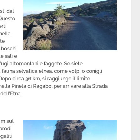
t, dal
 Questo
rti
nella
ste
, boschi
e sali e
rifugi altomontani e faggete. Se siete
a fauna selvatica etnea, come volpi o conigli
Dopo circa 36 km, si raggiunge il limite
 nella Pineta di Ragabo, per arrivare alla Strada
dell’Etna.
 m sul
ebrodi
galiti