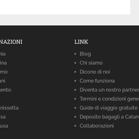
NAZIONI
LINK
nia
Blog
ina
Chi siamo
rmo
Dicono di noi
ani
Come funziona
gento
Diventa un nostro partne
Termini e condizioni gene
nissetta
Guide di viaggio gratuite
sa
Deposito bagagli a Catan
cusa
Collaborazioni