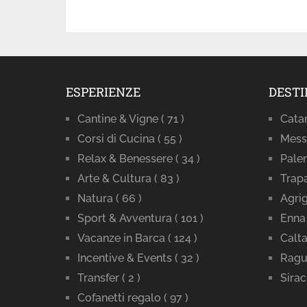
ESPERIENZE
DESTI
Cantine & Vigne
( 71 )
Cata
Corsi di Cucina
( 55 )
Mess
Relax & Benessere
( 34 )
Pale
Arte & Cultura
( 83 )
Trap
Natura
( 66 )
Agri
Sport & Avventura
( 101 )
Enna
Vacanze in Barca
( 124 )
Calta
Incentive & Events
( 32 )
Ragu
Transfer
( 2 )
Sira
Cofanetti regalo
( 97 )