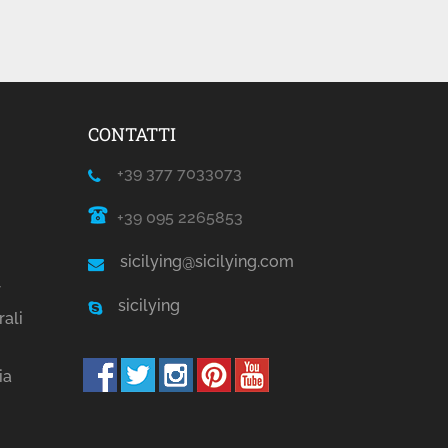
CONTATTI
+39 377 7033073
+39 095 2265853
sicilying@sicilying.com
r
sicilying
rali
ia