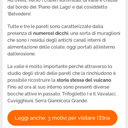
Ad ovest, verso i crateri sommitali, la valle è chiusa
dal bordo del ‘Piano del Lago’ e dal cosiddetto
‘Belvedere’.
Tutte e tre le pareti sono caratterizzate dalla
presenza di
numerosi dicchi
, una sorta di muraglioni
che sono i residui degli antichi canali interni di
alimentazione delle colate, oggi portati all’esterno
dall’erosione.
La valle è molto importante perché attraverso lo
studio degli strati delle pareti che la rinchiudono è
possibile ricostruire la
storia stessa del vulcano
.
Fino ad ora al suo interno sono presenti diverse
bocche attive in passato: Trifoglietto I e II, Vavalaci,
Cuvigghiuni, Serra Giannicola Grande.
Leggi anche: 3 motivi per visitare l’Etna