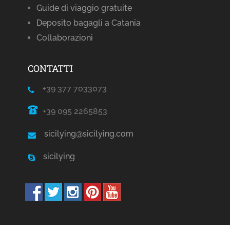
Guide di viaggio gratuite
Deposito bagagli a Catania
Collaborazioni
CONTATTI
+39 377 7033073
+39 095 2265853
sicilying@sicilying.com
sicilying