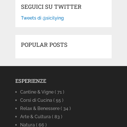
SEGUICI SU TWITTER
Tweets di @sicilying
POPULAR POSTS
ESPERIENZE
Cantine & Vigne
( 71 )
Corsi di Cucina
( 55 )
Relax & Benessere
( 34 )
Arte & Cultura
( 83 )
Natura
( 66 )