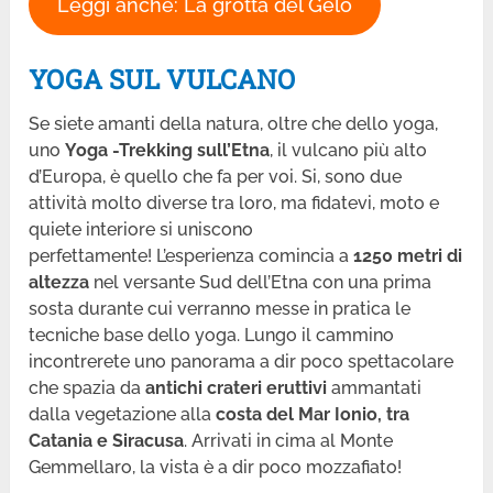
Leggi anche: La grotta del Gelo
YOGA SUL VULCANO
Se siete amanti della natura, oltre che dello yoga,
uno
Yoga -Trekking sull’Etna
, il vulcano più alto
d’Europa, è quello che fa per voi. Si, sono due
attività molto diverse tra loro, ma fidatevi, moto e
quiete interiore si uniscono
perfettamente! L’esperienza comincia a
1250 metri di
altezza
nel versante Sud dell’Etna con una prima
sosta durante cui verranno messe in pratica le
tecniche base dello yoga. Lungo il cammino
incontrerete uno panorama a dir poco spettacolare
che spazia da
antichi crateri eruttivi
ammantati
dalla vegetazione alla
costa del Mar Ionio, tra
Catania e Siracusa
. Arrivati in cima al Monte
Gemmellaro, la vista è a dir poco mozzafiato!