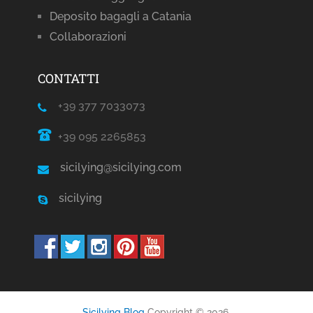
Deposito bagagli a Catania
Collaborazioni
CONTATTI
+39 377 7033073
+39 095 2265853
sicilying@sicilying.com
sicilying
Sicilying Blog
Copyright © 2026.