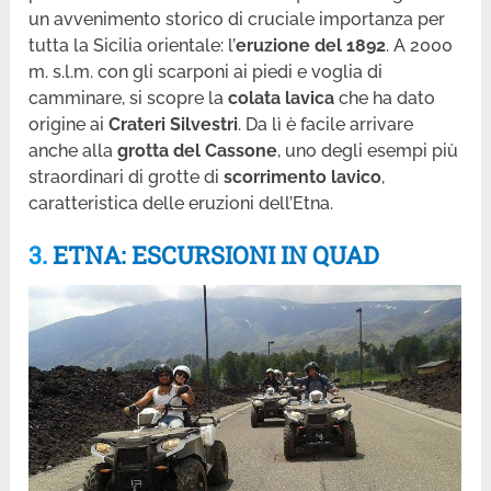
un avvenimento storico di cruciale importanza per
tutta la Sicilia orientale: l’
eruzione del 1892
. A 2000
m. s.l.m. con gli scarponi ai piedi e voglia di
camminare, si scopre la
colata lavica
che ha dato
origine ai
Crateri Silvestri
. Da lì è facile arrivare
anche alla
grotta del Cassone
, uno degli esempi più
straordinari di grotte di
scorrimento lavico
,
caratteristica delle eruzioni dell’Etna.
3.
ETNA: ESCURSIONI IN QUAD