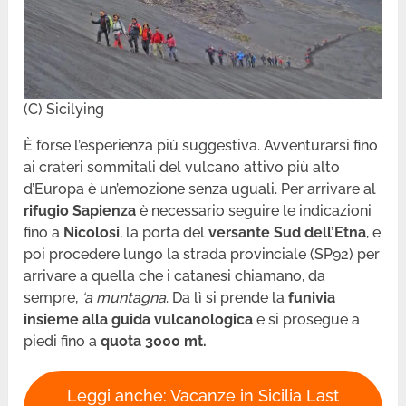
(C) Sicilying
È forse l’esperienza più suggestiva. Avventurarsi fino
ai crateri sommitali del vulcano attivo più alto
d’Europa è un’emozione senza uguali. Per arrivare al
rifugio Sapienza
è necessario seguire le indicazioni
fino a
Nicolosi
, la porta del
versante Sud dell’Etna
, e
poi procedere lungo la strada provinciale (SP92) per
arrivare a quella che i catanesi chiamano, da
sempre,
‘a muntagna
. Da lì si prende la
funivia
insieme alla guida vulcanologica
e si prosegue a
piedi fino a
quota 3000 mt.
Leggi anche: Vacanze in Sicilia Last