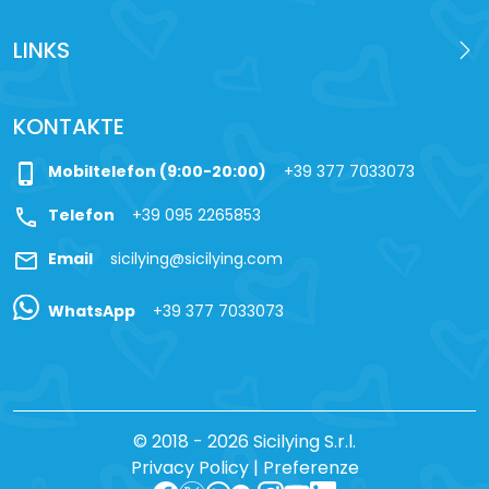
LINKS
KONTAKTE
phone_iphone
Mobiltelefon (9:00-20:00)
+39 377 7033073
call
Telefon
+39 095 2265853
mail
Email
sicilying@sicilying.com
WhatsApp
+39 377 7033073
© 2018 - 2026 Sicilying S.r.l.
Privacy Policy
|
Preferenze