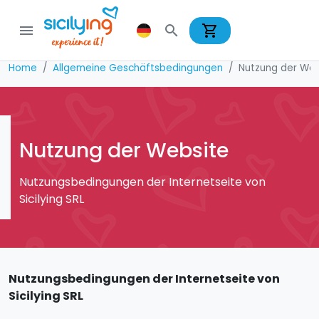
shopping_cart
menu
search
Home
Allgemeine Geschäftsbedingungen
Nutzung der Web
Nutzung der Website
Nutzungsbedingungen der Internetseite von
Sicilying SRL
Nutzungsbedingungen der Internetseite von
Sicilying SRL