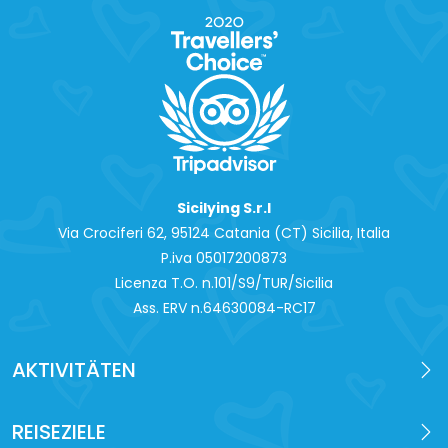
Sicilying S.r.l
Via Crociferi 62, 95124 Catania (CT) Sicilia, Italia
P.iva 0‍5017200873
Licenza T.O. n.101/S9/TUR/Sicilia
Ass. ERV n.64630084-RC17
AKTIVITÄTEN
REISEZIELE