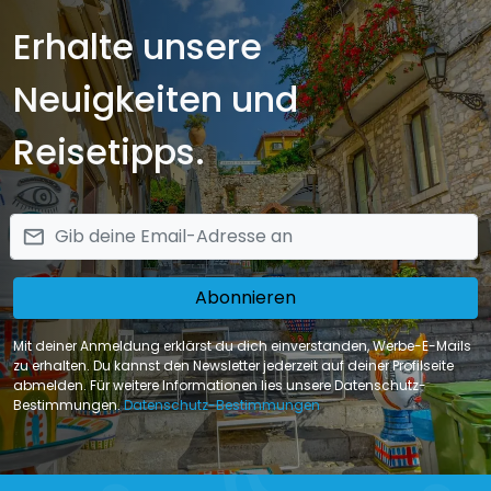
Erhalte unsere
Neuigkeiten und
Reisetipps.
email
Abonnieren
Mit deiner Anmeldung erklärst du dich einverstanden, Werbe-E-Mails
zu erhalten. Du kannst den Newsletter jederzeit auf deiner Profilseite
abmelden. Für weitere Informationen lies unsere Datenschutz-
Bestimmungen.
Datenschutz-Bestimmungen