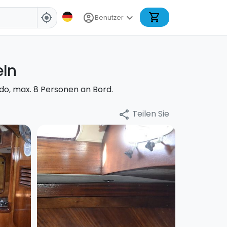
shopping_cart
account_circle
expand_more
my_location
Benutzer
eln
do, max. 8 Personen an Bord.
Teilen Sie
share