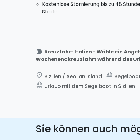
Kostenlose Stornierung bis zu 48 Stunde
Strafe.
label_important
Kreuzfahrt Italien - Wähle ein Ange
Wochenendkreuzfahrt während des Urlaub
place
sailing
Sizilien / Aeolian Island
Segelboot
sailing
Urlaub mit dem Segelboot in Sizilien
Sie können auch mö