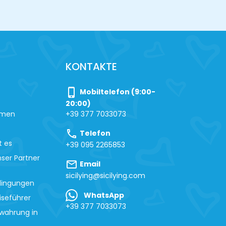
KONTAKTE
phone_iphone
Mobiltelefon (9:00-
20:00)
hmen
+39 377 7033073
call
Telefon
t es
+39 095 2265853
ser Partner
mail
Email
sicilying@sicilying.com
dingungen
WhatsApp
iseführer
+39 377 7033073
wahrung in