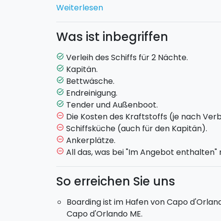
Weiterlesen
Die
Minikreuzfahrt auf dem Segelschiff 
Übernachtungen auf dem Schiff vor (von F
Was ist inbegriffen
Hafen von Capo d'Orlando
, Messina.
Während der Fahrt könnt ihr die Inseln
Lip
Verleih des Schiffs für 2 Nächte.
task_alt
Kapitän.
task_alt
Bei dem Schiff handelt es sich um ein
Proge
Bettwäsche.
task_alt
m).
Endreinigung.
task_alt
Das Schiff wird nur euch zur Verfügung
Tender und Außenboot.
task_alt
Kapitän
: inklusive.
Die Kosten des Kraftstoffs (je nach Ver
remove_circle_outline
Max. 8 Personen an Bord
. Das Schiff ver
Schiffsküche (auch für den Kapitän).
remove_circle_outline
Schlafnischen
und
1 WC
.
Ankerplätze.
remove_circle_outline
Kraftstoff
: nach Verbrauch
All das, was bei "Im Angebot enthalten
remove_circle_outline
Abfahrt:
9:00 Uhr freitags vom Hafen Cap
sonntags.
So erreichen Sie uns
Boarding ist im Hafen von Capo d'Orland
Capo d'Orlando ME.