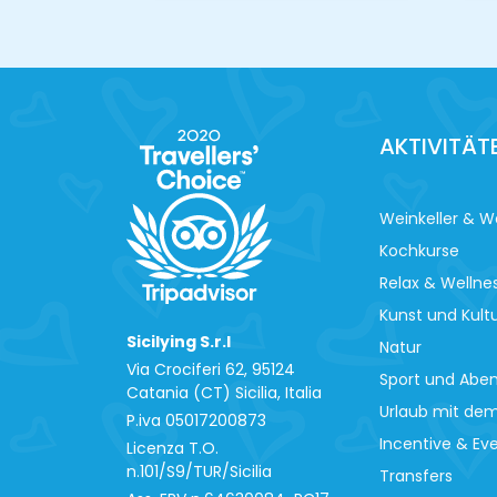
AKTIVITÄT
Weinkeller & W
Kochkurse
Relax & Wellne
Kunst und Kult
Sicilying S.r.l
Natur
Via Crociferi 62, 95124
Sport und Abe
Catania (CT) Sicilia, Italia
Urlaub mit de
P.iva 0‍5017200873
Incentive & Ev
Licenza T.O.
n.101/S9/TUR/Sicilia
Transfers