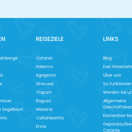
EN
REISEZIELE
LINKS
einberge
Catania
Blog
Palermo
Das Unterne
ss
Agrigento
Über uns
ur
Siracusa
So funktionier
Trapani
Werden Sie un
nteuer
Ragusa
Allgemeine
Geschäftsbe
m Segelboot
Messina
Kostenlose Re
ents
Caltanissetta
Gepäckaufbe
Enna
Catania