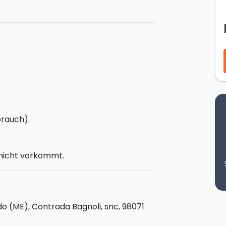
zu den Äolischen Inseln
sieht 2
reitag bis Sonntag) mit Boarding
im
ari
,
Salina
und
Vulcano
bewundern.
tto Sciarelli Cantieri di Pisa
(13,68
 stehen.
brauch).
fügt über
2 Dreibettkabinen
,
4
" nicht vorkommt.
o d'Orlando.
Rückfahrt
: 20:00 Uhr
o (ME), Contrada Bagnoli, snc, 98071