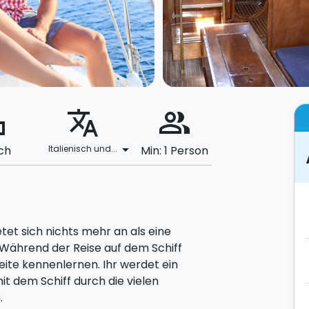
ard
translate
people_alt
arrow_drop_down
ch
Italienisch und...
Min: 1 Person
tet sich nichts mehr an als eine
 Während der Reise auf dem Schiff
eite kennenlernen. Ihr werdet ein
 dem Schiff durch die vielen
.