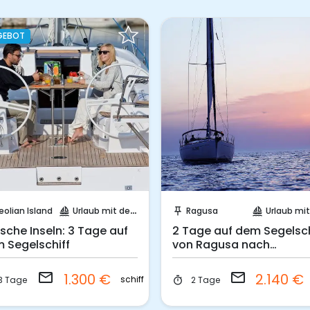
GEBOT
Sende eine Anfrage
Sende eine Anfrage
eolian Island
Urlaub mit dem Segelboot
Ragusa
Urlaub mit dem Seg
sailing
push_pin
sailing
ische Inseln: 3 Tage auf
2 Tage auf dem Segelsch
 Segelschiff
von Ragusa nach
Marzamemi
email
email
1.300 €
2.140 €
schiff
3 Tage
2 Tage
timer