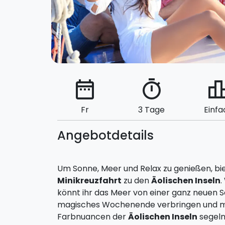
date_range
timer
leaderbo
Fr
3 Tage
Einfa
Angebotdetails
Um Sonne, Meer und Relax zu genießen, bie
Minikreuzfahrt
zu den
Äolischen Inseln
.
könnt ihr das Meer von einer ganz neuen S
magisches Wochenende verbringen und mit
Farbnuancen der
Äolischen Inseln
segeln