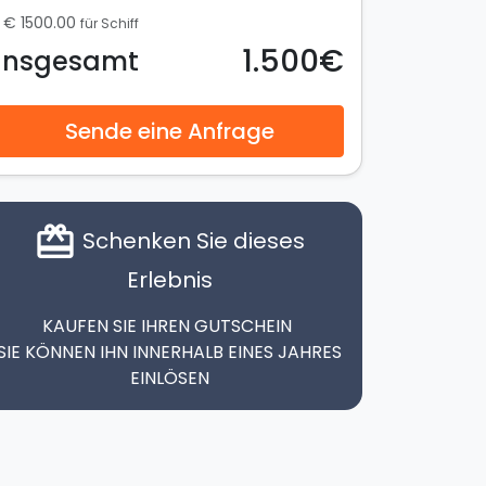
€ 1500.00
für Schiff
1.500€
Insgesamt
Sende eine Anfrage
card_giftcard
Schenken Sie dieses
Erlebnis
KAUFEN SIE IHREN GUTSCHEIN
SIE KÖNNEN IHN INNERHALB EINES JAHRES
EINLÖSEN