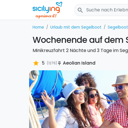
search
Home
Urlaub mit dem Segelboot
Segelboo
Wochenende auf dem Se
Minikreuzfahrt 2 Nächte und 3 Tage im Seg
star
5
Aeolian Island
(1276)
push_pin