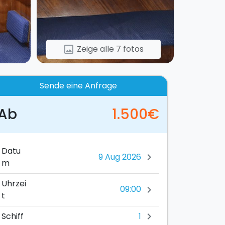
Zeige alle 7 fotos
image
Sende eine Anfrage
Ab
1.500€
Datu
chevron_right
m
Uhrzei
09:00
chevron_right
t
1
Schiff
chevron_right