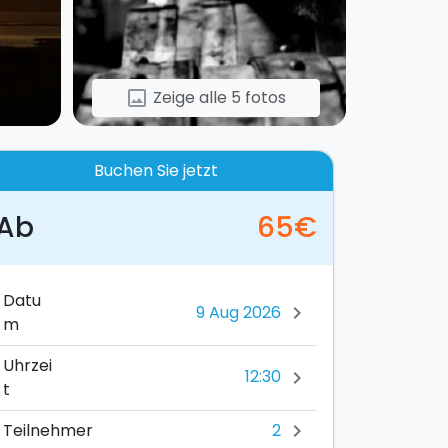
Zeige alle 5 fotos
image
Buchen Sie jetzt
Ab
65€
Datu
chevron_right
m
Uhrzei
12:30
chevron_right
t
2
Teilnehmer
chevron_right