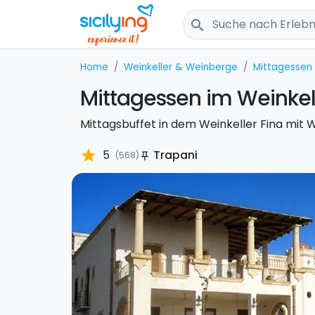
search
Home
Weinkeller & Weinberge
Mittagessen
Mittagessen im Weinkell
Mittagsbuffet in dem Weinkeller Fina mit 
star
5
Trapani
(568)
push_pin