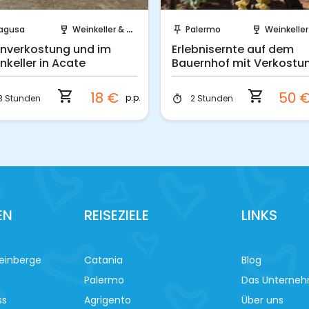
Sofort buchen!
Sofort buchen!
agusa
Weinkeller & Weinberge
Palermo
Weinkeller & Weinb
wine_bar
push_pin
wine_bar
nverkostung und im
Erlebnisernte auf dem
nkeller in Acate
Bauernhof mit Verkostu
shopping_cart
shopping_cart
18 €
50 
p.p.
3 Stunden
2 Stunden
timer
EN
REISEZIELE
LINKS
einberge
Catania
Blog
Palermo
Das Unterne
ss
Agrigento
Über uns