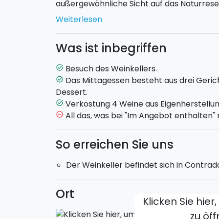
außergewöhnliche Sicht auf das Naturrese
Inseln.
Weiterlesen
Das Mittagessen besteht aus drei Gerichte
und Dessert. Während des Mittagessens w
Was ist inbegriffen
Eigenherstellung
verkosten.
Bruno und seine Söhne geben das Beste, um
Besuch des Weinkellers.
task_alt
Weinherstellung und das Leben im Weinkel
Das Mittagessen besteht aus drei Gerich
task_alt
Dessert.
Verkostung 4 Weine aus Eigenherstellun
task_alt
All das, was bei "Im Angebot enthalten"
remove_circle_outline
So erreichen Sie uns
Der Weinkeller befindet sich in Contrada
Ort
Klicken Sie hier
zu öf