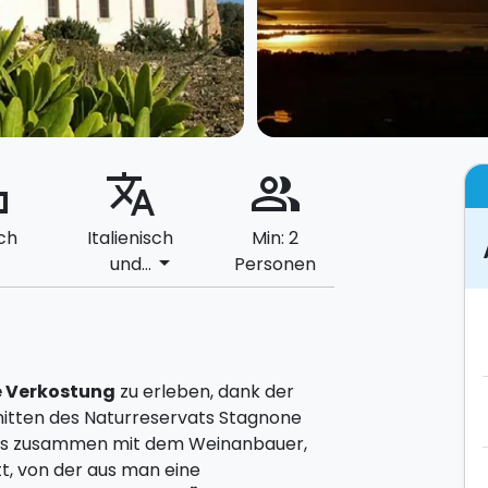
ard
translate
people_alt
ch
Italienisch
Min: 2
arrow_drop_down
und...
Personen
 Verkostung
zu erleben, dank der
inmitten des Naturreservats Stagnone
lers zusammen mit dem Weinanbauer,
tt, von der aus man eine