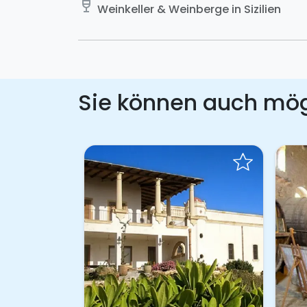
wine_bar
Weinkeller & Weinberge in Sizilien
Sie können auch mö