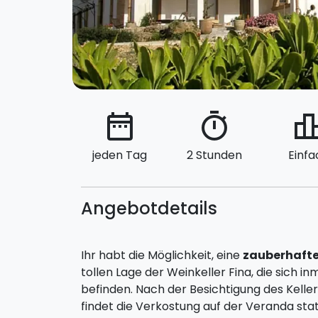
date_range
timer
leaderbo
jeden Tag
2 Stunden
Einfa
Angebotdetails
Ihr habt die Möglichkeit, eine
zauberhafte
tollen Lage der Weinkeller Fina, die sich 
befinden. Nach der Besichtigung des Kel
findet die Verkostung auf der Veranda sta