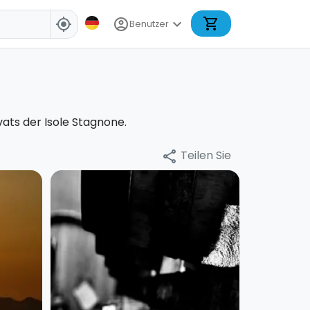
shopping_cart
account_circle
expand_more
my_location
Benutzer
ats der Isole Stagnone.
Teilen Sie
share