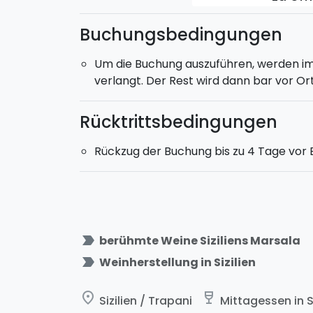
Buchungsbedingungen
Um die Buchung auszuführen, werden i
verlangt. Der Rest wird dann bar vor Ort
Rücktrittsbedingungen
Rückzug der Buchung bis zu 4 Tage vor
label_important
berühmte Weine Siziliens Marsala
label_important
Weinherstellung in Sizilien
place
wine_bar
Sizilien / Trapani
Mittagessen in Si