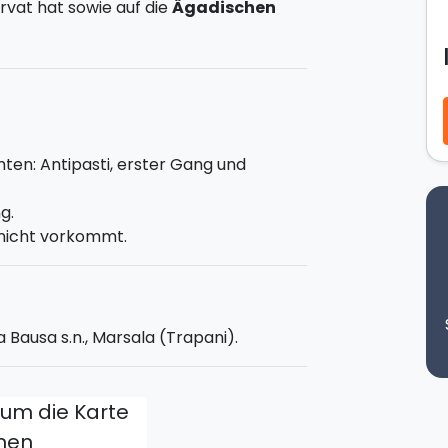
rvat hat sowie auf die
Ägadischen
n: gemischte Antipasti, erster Gang
erdet ihr auch
4 Weine aus
 euch einen Einblick in die
ler zu geben.
ten: Antipasti, erster Gang und
g.
 nicht vorkommt.
 Bausa s.n., Marsala (Trapani).
, um die Karte
fnen