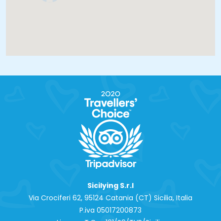
2
Sicilying S.r.l
Via Crociferi 62, 95124 Catania (CT) Sicilia, Italia
P.iva 0‍5017200873