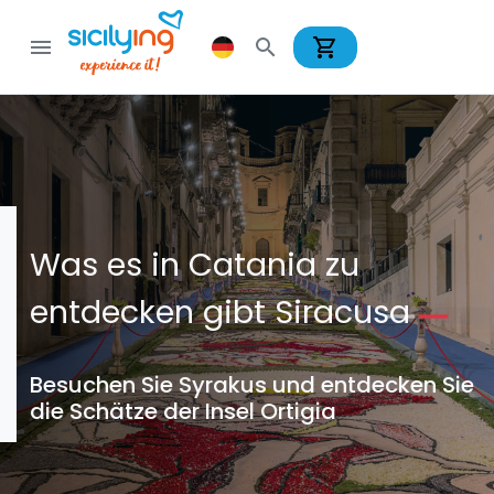
shopping_cart
menu
search
Was es in Catania zu
entdecken gibt Siracusa
Besuchen Sie Syrakus und entdecken Sie
die Schätze der Insel Ortigia