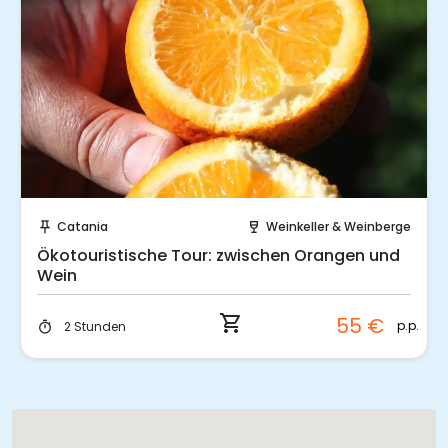
Sofort buchen!
Catania
Weinkeller & Weinberge
push_pin
wine_bar
Ökotouristische Tour: zwischen Orangen und
Wein
shopping_cart
55 €
p.p.
2 Stunden
timer