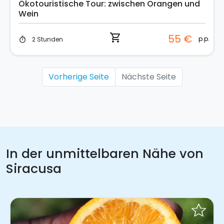
Ökotouristische Tour: zwischen Orangen und
Wein
shopping_cart
55 €
p.p.
2 Stunden
timer
Vorherige Seite
Nächste Seite
In der unmittelbaren Nähe von
Siracusa