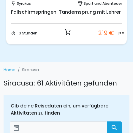
Syrakus
Sport und Abenteuer
push_pin
paragliding
Fallschirmspringen: Tandemsprung mit Lehrer
shopping_cart
219 €
p.p.
3 Stunden
timer
Home
Siracusa
Siracusa: 61 Aktivitäten gefunden
Gib deine Reisedaten ein, um verfügbare
Aktivitäten zu finden
date_range
search
Добавить даты