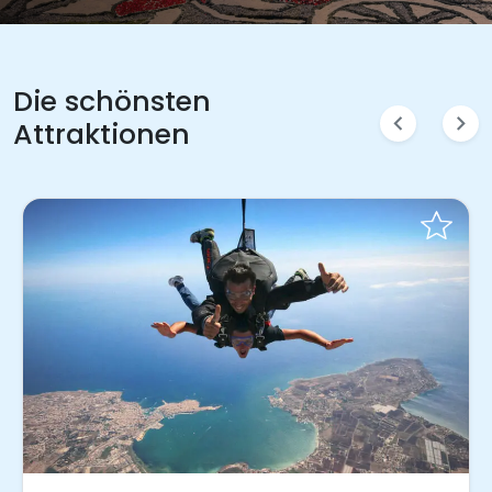
Die schönsten
chevron_left
chevron_right
Attraktionen
Sofort buchen!