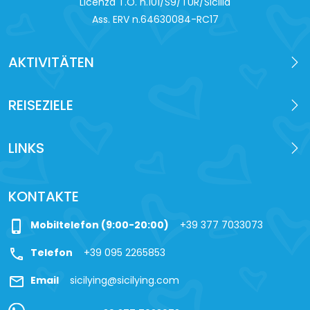
Licenza T.O. n.101/S9/TUR/Sicilia
Ass. ERV n.64630084-RC17
AKTIVITÄTEN
REISEZIELE
LINKS
KONTAKTE
phone_iphone
Mobiltelefon (9:00-20:00)
+39 377 7033073
call
Telefon
+39 095 2265853
mail
Email
sicilying@sicilying.com