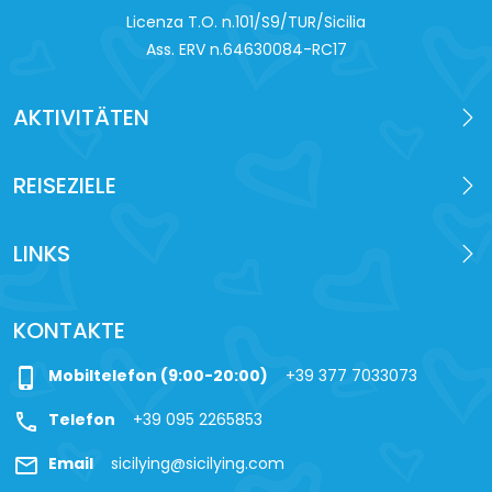
Licenza T.O. n.101/S9/TUR/Sicilia
Ass. ERV n.64630084-RC17
AKTIVITÄTEN
REISEZIELE
LINKS
KONTAKTE
phone_iphone
Mobiltelefon (9:00-20:00)
+39 377 7033073
call
Telefon
+39 095 2265853
mail
Email
sicilying@sicilying.com