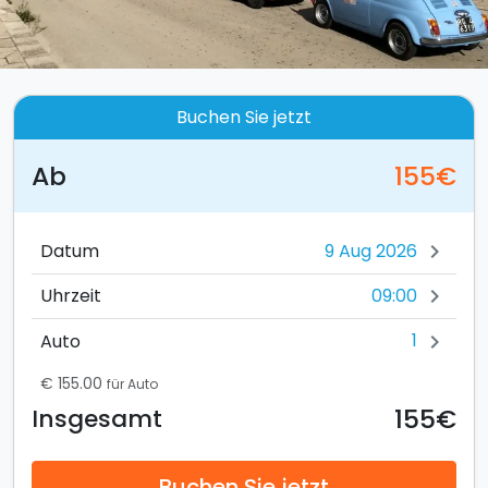
Buchen Sie jetzt
Ab
155€
Datum
chevron_right
09:00
Uhrzeit
chevron_right
1
Auto
chevron_right
€ 155.00
für Auto
155€
Insgesamt
Buchen Sie jetzt