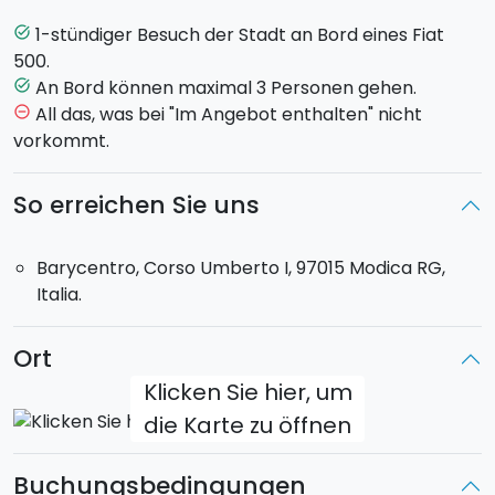
sehen, das von religiösen Bauten aus dem Barock wie
der Chiesa Madre di San Giorgio und dem Duomo di
1-stündiger Besuch der Stadt an Bord eines Fiat
task_alt
San Pietro charakterisiert wird.
500.
Ihr werdet
die engen Straßen des antiken Dorfs
An Bord können maximal 3 Personen gehen.
task_alt
durchqueren, danach erreicht ihr die Ausblickspunkte,
All das, was bei "Im Angebot enthalten" nicht
remove_circle_outline
von denen aus ihr das Castello dei Conti di Modica und
vorkommt.
die berühmte Torretta dell'Orologio sehen könnt.
So erreichen Sie uns
Gemütlich im Auto sitzend werdet ihr von einem
professionellem Fahrer
durch die Ortschaft
Barycentro, Corso Umberto I, 97015 Modica RG,
chauffiert. Er wird euch auch all eure Fragen, die ihr
Italia.
über Modica habt, gerne beantworten.
Max 3 Personen
an Bord.
Ort
Klicken Sie hier, um
die Karte zu öffnen
Buchungsbedingungen