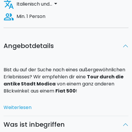
translate
arrow_drop_down
Italienisch und...
people_alt
Min. 1 Person
Angebotdetails
Bist du auf der Suche nach eines außergewöhnlichen
Erlebnisses? Wir empfehlen dir eine
Tour durch die
antike Stadt Modica
von einem ganz anderen
Blickwinkel: aus einem
Fiat 500
!
Diese
außergewöhnliche Tour
hat eine
Dauer von
Weiterlesen
einer Stunde
und sieht die Besichtigung der
bekannteren als auch der weniger bekannten Orte
Was ist inbegriffen
vor. Du wirst das
historische Zentrum
der Stadt