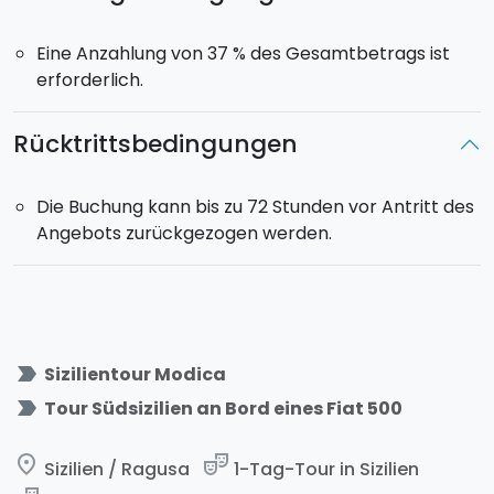
Eine Anzahlung von 37 % des Gesamtbetrags ist
erforderlich.
Rücktrittsbedingungen
Die Buchung kann bis zu 72 Stunden vor Antritt des
Angebots zurückgezogen werden.
label_important
Sizilientour Modica
label_important
Tour Südsizilien an Bord eines Fiat 500
place
theater_comedy
Sizilien / Ragusa
1-Tag-Tour in Sizilien