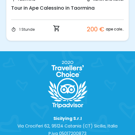
Tour in Ape Calessino in Taormina
shopping_cart
200 €
ape calessino
1 Stunde
timer
Sicilying S.r.l
Via Crociferi 62, 95124 Catania (CT) Sicilia, Italia
P.iva 0‍5017200873