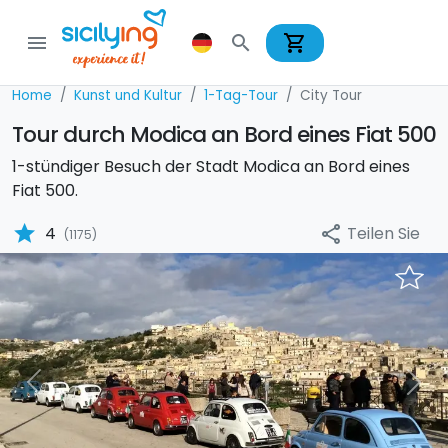
shopping_cart
menu
search
Home
Kunst und Kultur
1-Tag-Tour
City Tour
Tour durch Modica an Bord eines Fiat 500
1-stündiger Besuch der Stadt Modica an Bord eines
Fiat 500.
star
Teilen Sie
4
share
(1175)
Previous
Nex