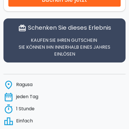
Schenken Sie dieses Erlebnis
card_giftcard
KAUFEN SIE IHREN GUTSCHEIN
SIE KÖNNEN IHN INNERHALB EINES JAHRES
EINLÖSEN
place
Ragusa
date_range
jeden Tag
timer
1 Stunde
leaderboard
Einfach