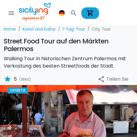
shopping_cart
menu
search
Home
Kunst und Kultur
1-Tag-Tour
City Tour
Street Food Tour auf den Märkten
Palermos
Walking Tour in historischen Zentrum Palermos mit
Verkostung des besten Streetfoods der Stadt.
star
Teilen Sie
5
share
(1880)
OFFERTA
Previous
Nex