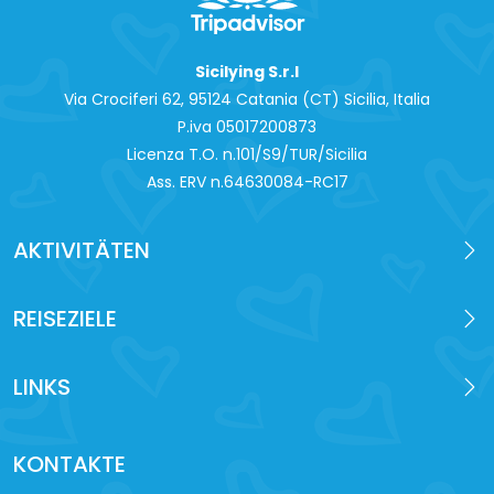
Sicilying S.r.l
Via Crociferi 62, 95124 Catania (CT) Sicilia, Italia
P.iva 0‍5017200873
Licenza T.O. n.101/S9/TUR/Sicilia
Ass. ERV n.64630084-RC17
AKTIVITÄTEN
REISEZIELE
LINKS
KONTAKTE