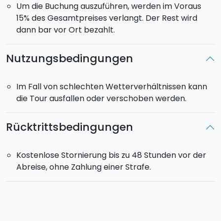
Treffpunkt
:
10:30 Uhr (für Kreuzfahrtgäste: 10:00 Uhr
Um die Buchung auszuführen, werden im Voraus
am Hafen)
15% des Gesamtpreises verlangt. Der Rest wird
Ende der Tour:
13:30 Uhr
dann bar vor Ort bezahlt.
Nutzungsbedingungen
Im Fall von schlechten Wetterverhältnissen kann
die Tour ausfallen oder verschoben werden.
Rücktrittsbedingungen
Kostenlose Stornierung bis zu 48 Stunden vor der
Abreise, ohne Zahlung einer Strafe.