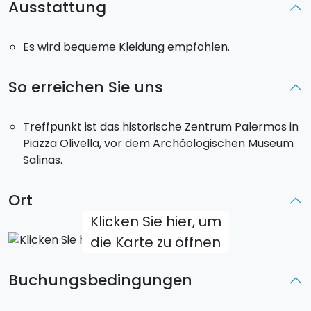
Ausstattung
besonders authentische und charakteristische
Viertel.
Es wird bequeme Kleidung empfohlen.
Du probierst typische Spezialitäten wie
Sfincione,
Panelle, Arancina und Crocchè
. Zum Abschluss
So erreichen Sie uns
genießt du den berühmten sizilianischen
Cannolo
.
Treffpunkt ist das historische Zentrum Palermos in
Die Verkostungen finden in den besten lokalen
Piazza Olivella, vor dem Archäologischen Museum
Frittierläden, bei Straßenverkäufern und in
Salinas.
traditionellen Tavernen statt – alles Orte fernab vom
Massentourismus.
Ort
Zu den historischen Sehenswürdigkeiten entlang der
Klicken Sie hier, um
Route gehören:
Piazza Verdi, Capo-Markt, Kirche
die Karte zu öffnen
der Unbefleckten Empfängnis, Markt von
Sant’Agostino, Vucciria-Markt, Quattro Canti
Buchungsbedingungen
und Ballarò-Markt.