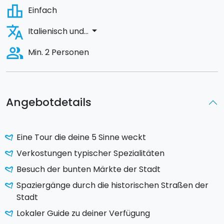
leaderboard
Einfach
translate
arrow_drop_down
Italienisch und...
people_alt
Min. 2 Personen
Angebotdetails
Eine Tour die deine 5 Sinne weckt
Verkostungen typischer Spezialitäten
Besuch der bunten Märkte der Stadt
Spaziergänge durch die historischen Straßen der
Stadt
Lokaler Guide zu deiner Verfügung