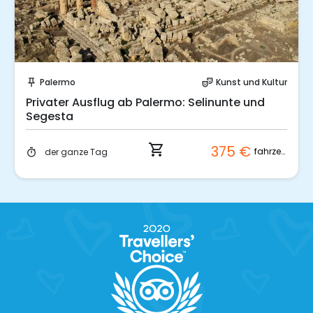
Sofort buchen!
Palermo
Kunst und Kultur
push_pin
theater_comedy
Privater Ausflug ab Palermo: Selinunte und
Segesta
shopping_cart
375 €
fahrzeug
der ganze Tag
timer