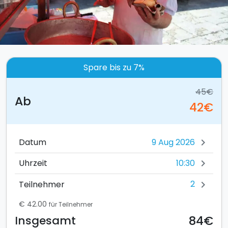
Spare bis zu 7%
45€
Ab
42€
Datum
chevron_right
10:30
Uhrzeit
chevron_right
2
Teilnehmer
chevron_right
€ 42.00
für Teilnehmer
84€
Insgesamt