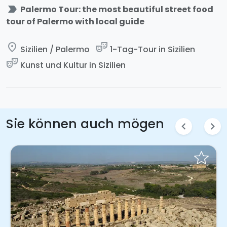
label_important
Palermo Tour: the most beautiful street food
tour of Palermo with local guide
place
theater_comedy
Sizilien / Palermo
1-Tag-Tour in Sizilien
theater_comedy
Kunst und Kultur in Sizilien
Sie können auch mögen
chevron_left
chevron_right