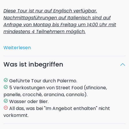
Diese Tour ist nur auf Englisch verfügbar.
Nachmittagsführungen auf Italienisch sind auf
Anfrage von Montag bis Freitag um 14:00 Uhr mit
mindestens 4 Teilnehmern möglich.
Nimm an einer ganz besonderen Stadtführung durch
Weiterlesen
Palermo teil. Beim Spaziergang durch die
historischen Plätze
, engen Gassen und lebhaften
Was ist inbegriffen
Märkte der Altstadt
probierst du das beste Street
Food der Stadt.
Geführte Tour durch Palermo.
task_alt
Palermo gilt als eine der
Street-Food-Hauptstädte
5 Verkostungen von Street Food (sfincione,
task_alt
der Welt
– Essen gibt es hier zu jeder Tages- und
panelle, crocchè, arancina, cannolo).
Nachtzeit. Diese Tour ist nicht nur eine kulinarische
Wasser oder Bier.
task_alt
Erfahrung, sondern auch eine historische Führung, bei
All das, was bei "Im Angebot enthalten" nicht
remove_circle_outline
der du Denkmäler, Traditionen und spannende
vorkommt.
Hintergründe entdeckst. Die Route führt nicht nur
durch die bekanntesten Straßen, sondern auch durch