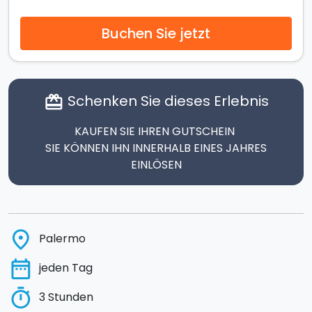
Buchen Sie jetzt
Schenken Sie dieses Erlebnis
card_giftcard
KAUFEN SIE IHREN GUTSCHEIN
SIE KÖNNEN IHN INNERHALB EINES JAHRES
EINLÖSEN
place
Palermo
date_range
jeden Tag
timer
3 Stunden