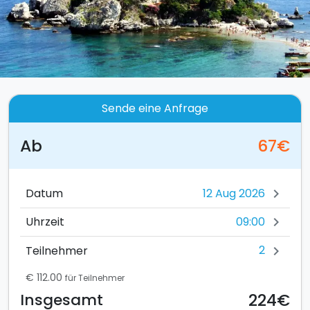
Sende eine Anfrage
Ab
67€
Datum
chevron_right
09:00
Uhrzeit
chevron_right
2
Teilnehmer
chevron_right
€ 112.00
für Teilnehmer
224€
Insgesamt