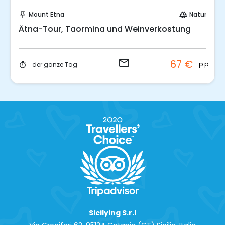
Sende eine Anfrage
Mount Etna
Natur
push_pin
forest
Ätna-Tour, Taormina und Weinverkostung
email
67 €
p.p.
der ganze Tag
timer
Sicilying S.r.l