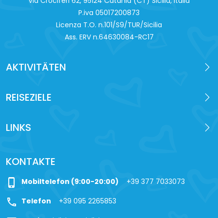
Via Crociferi 62, 95124 Catania (CT) Sicilia, Italia
P.iva 0‍5017200873
Licenza T.O. n.101/S9/TUR/Sicilia
Ass. ERV n.64630084-RC17
AKTIVITÄTEN
REISEZIELE
LINKS
KONTAKTE
phone_iphone
Mobiltelefon (9:00-20:00)
+39 377 7033073
call
Telefon
+39 095 2265853