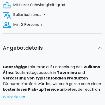
leaderboard
Mittlerer Schwierigkeitsgrad
translate
arrow_drop_down
Italienisch und...
people_alt
Min. 2 Personen
Angebotdetails
Ganztägige
Exkursion auf Entdeckung des
Vulkans
Ätna
, Nachmittagsbesuch in
Taormina
und
Verkostung von typisch lokalen Produkten
.
Für euren Komfort würden wir euch gerne auch einen
kostenlosen Pick-up Service
anbieten, der euch an
eurer Unterkunft abholt.
Weiterlesen
Frühs geht es mit dem Minibus entlang der Straße