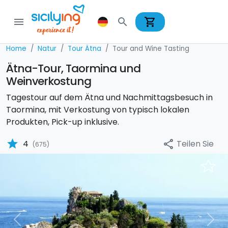
shopping_cart
menu
search
Home
Natur
Tour Ätna
Tour and Wine Tasting
Ätna-Tour, Taormina und
Weinverkostung
Tagestour auf dem Ätna und Nachmittagsbesuch in
Taormina, mit Verkostung von typisch lokalen
Produkten, Pick-up inklusive.
star
Teilen Sie
4
share
(675)
Previous
Nex