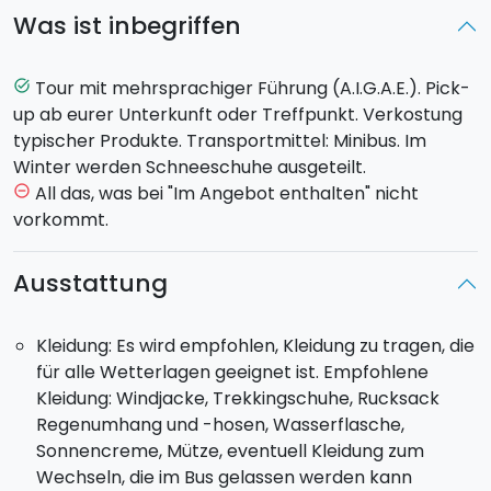
"
Mareneve
”, die zur Touristenstation Ätna Nord
Was ist inbegriffen
"
Piano Provenzana
" führt. Schon während der Fahrt
fallen einem dabei die unterschiedlichen Waldarten
auf, die je nach Höhe variieren. Besonders der Wald
"il
Tour mit mehrsprachiger Führung (A.I.G.A.E.). Pick-
task_alt
Bosco di Betulle dell'Etna
" wird dabei auffallen, der
up ab eurer Unterkunft oder Treffpunkt. Verkostung
nur in der Höhe von
1600 - 1700 m ü.d.M.
zu finden ist.
typischer Produkte. Transportmittel: Minibus. Im
Im Inneren des Waldes kann die "
Grotta della Neve"
Winter werden Schneeschuhe ausgeteilt.
besichtigt werden, klein aber ein perfektes Beispiel
All das, was bei "Im Angebot enthalten" nicht
remove_circle_outline
für einen Tunnel aus Lavagestein, der vor allem früher
vorkommt.
für den kaufmännischen Warenhandel von Bedeutung
war. Nach der Besichtigung der Grotte erreicht man
Ausstattung
den Pfad, auf dem man den Ausbruch aus dem Jahr
1865 nachvollziehen kann sowie die Monti Sartorius.
Kleidung: Es wird empfohlen, Kleidung zu tragen, die
Nach der Exkursion erreicht ihr die Touristenstation
für alle Wetterlagen geeignet ist. Empfohlene
Piano Provenzana nördlich des Ätna auf einer Höhe
Kleidung: Windjacke, Trekkingschuhe, Rucksack
von 1820 m.ü.d.M., über eine erst kürzlich neu gebaute
Regenumhang und -hosen, Wasserflasche,
Straße, nachdem sie im Jahr 2002 von einem
Sonnencreme, Mütze, eventuell Kleidung zum
Vulkanausbruch
zerstört wurde.
Wechseln, die im Bus gelassen werden kann
Nach dem Besuch des Ätna geht es zurück zu einer