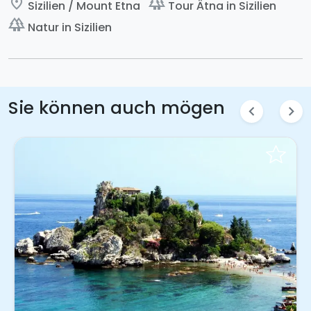
place
forest
Sizilien / Mount Etna
Tour Ätna in Sizilien
forest
Natur in Sizilien
Sie können auch mögen
chevron_left
chevron_right