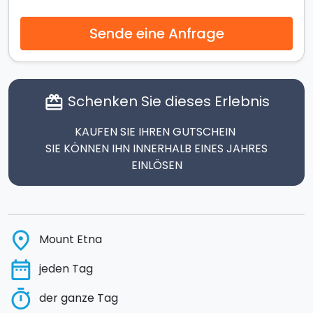
Sende eine Anfrage
Schenken Sie dieses Erlebnis
card_giftcard
KAUFEN SIE IHREN GUTSCHEIN
SIE KÖNNEN IHN INNERHALB EINES JAHRES
EINLÖSEN
place
Mount Etna
date_range
jeden Tag
timer
der ganze Tag