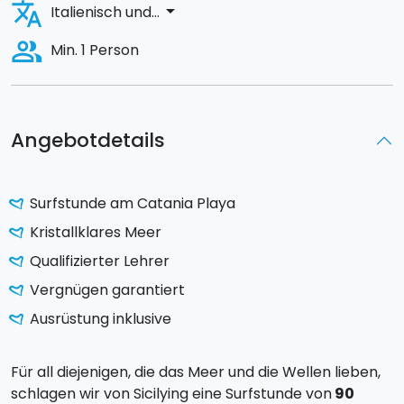
translate
arrow_drop_down
Italienisch und...
people_alt
Min. 1 Person
Angebotdetails
Surfstunde am Catania Playa
Kristallklares Meer
Qualifizierter Lehrer
Vergnügen garantiert
Ausrüstung inklusive
Für all diejenigen, die das Meer und die Wellen lieben,
schlagen wir von Sicilying eine Surfstunde von
90