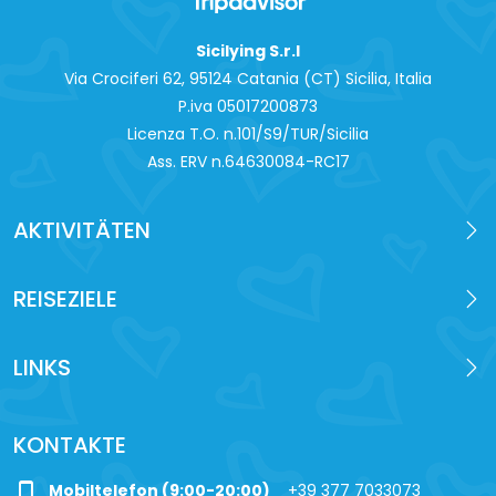
Sicilying S.r.l
Via Crociferi 62, 95124 Catania (CT) Sicilia, Italia
P.iva 0‍5017200873
Licenza T.O. n.101/S9/TUR/Sicilia
Ass. ERV n.64630084-RC17
AKTIVITÄTEN
REISEZIELE
LINKS
KONTAKTE
phone_iphone
Mobiltelefon (9:00-20:00)
+39 377 7033073