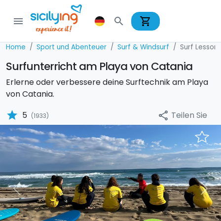
shopping_cart
menu
search
Home
Sport und Abenteuer
Surf & Windsurf
Surf Lesson
Surfunterricht am Playa von Catania
Erlerne oder verbessere deine Surftechnik am Playa
von Catania.
star
Teilen Sie
5
share
(1933)
Previous
Nex