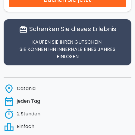
Schenken Sie dieses Erlebnis
card_giftcard
KAUFEN SIE IHREN GUTSCHEIN
SIE KÖNNEN IHN INNERHALB EINES JAHRES
EINLÖSEN
place
Catania
date_range
jeden Tag
timer
2 Stunden
leaderboard
Einfach