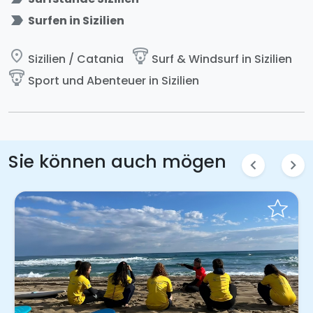
label_important
Surfen in Sizilien
place
paragliding
Sizilien / Catania
Surf & Windsurf in Sizilien
paragliding
Sport und Abenteuer in Sizilien
Sie können auch mögen
chevron_left
chevron_right