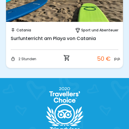
Sofort buchen!
Catania
Sport und Abenteuer
push_pin
paragliding
Surfunterricht am Playa von Catania
shopping_cart
50 €
p.p.
2 Stunden
timer