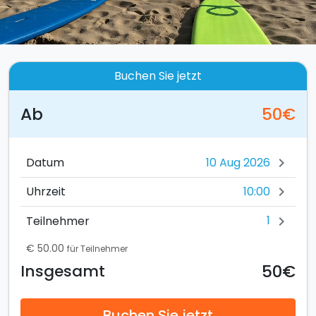
Buchen Sie jetzt
Ab
50€
Datum
chevron_right
10:00
Uhrzeit
chevron_right
1
Teilnehmer
chevron_right
€ 50.00
für Teilnehmer
50€
Insgesamt
Buchen Sie jetzt