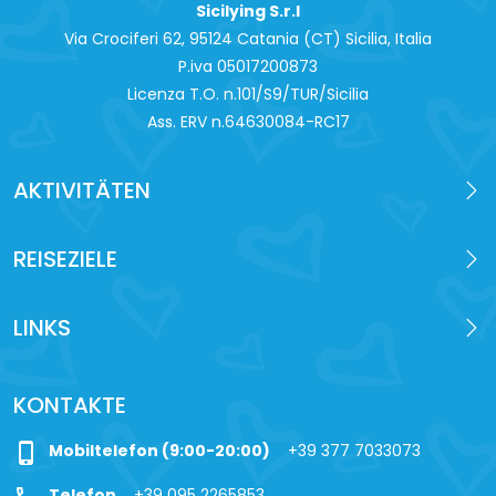
Sicilying S.r.l
Via Crociferi 62, 95124 Catania (CT) Sicilia, Italia
P.iva 0‍5017200873
Licenza T.O. n.101/S9/TUR/Sicilia
Ass. ERV n.64630084-RC17
AKTIVITÄTEN
REISEZIELE
LINKS
KONTAKTE
phone_iphone
Mobiltelefon (9:00-20:00)
+39 377 7033073
Telefon
+39 095 2265853