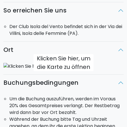
und das Panorama genießen.
Diese Angebot gilt
von Juni bis September.
So erreichen Sie uns
Der Club Isola del Vento befindet sich in der Via dei
Villini, Isola delle Femmine (PA).
Ort
Klicken Sie hier, um
die Karte zu öffnen
Buchungsbedingungen
Um die Buchung auszuführen, werden im Voraus
20% des Gesamtpreises verlangt. Der Restbetrag
wird dann bar vor Ort bezahlt.
Während der Buchung bitte Tag und Uhrzeit
angeben, an dem ihr die erste Lektion beginnen