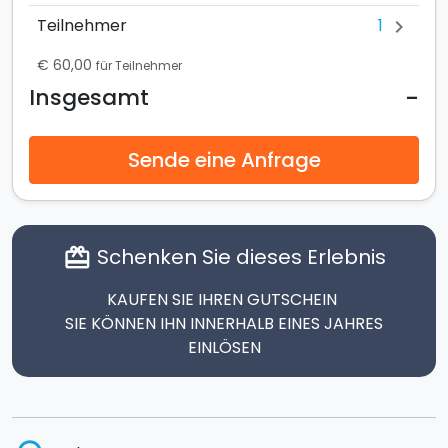
1
Teilnehmer
chevron_right
€ 60,00
für Teilnehmer
-
Insgesamt
Sende eine Anfrage
Schenken Sie dieses Erlebnis
card_giftcard
KAUFEN SIE IHREN GUTSCHEIN
SIE KÖNNEN IHN INNERHALB EINES JAHRES
EINLÖSEN