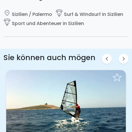
place
paragliding
Sizilien / Palermo
Surf & Windsurf in Sizilien
paragliding
Sport und Abenteuer in Sizilien
Sie können auch mögen
chevron_left
chevron_right