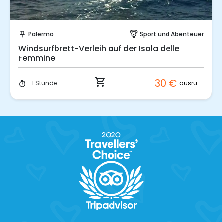
Sofort buchen!
Palermo
Sport und Abenteuer
push_pin
paragliding
Windsurfbrett-Verleih auf der Isola delle
Femmine
shopping_cart
30 €
ausrüstung
1 Stunde
timer