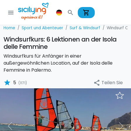
shopping_cart
menu
search
Home
Sport und Abenteuer
Surf & Windsurf
Windsurf Co
Windsurfkurs: 6 Lektionen an der Isola
delle Femmine
Windsurfkurs für Anfänger in einer
außergewöhnlichen Location, auf der Isola delle
Femmine in Palermo.
star
Teilen Sie
5
share
(1171)
Previous
Nex