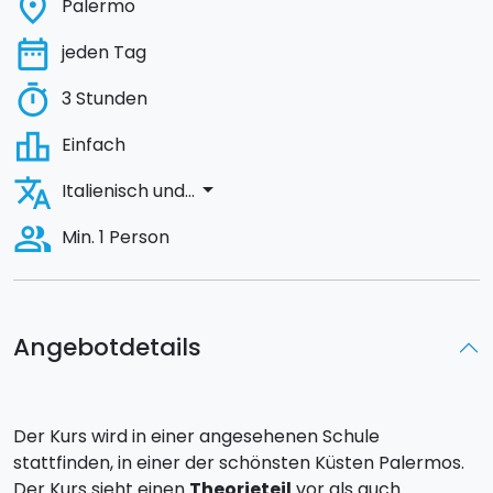
place
Palermo
date_range
jeden Tag
timer
3 Stunden
leaderboard
Einfach
translate
arrow_drop_down
Italienisch und...
people_alt
Min. 1 Person
Angebotdetails
Der Kurs wird in einer angesehenen Schule
stattfinden, in einer der schönsten Küsten Palermos.
Der Kurs sieht einen
Theorieteil
vor als auch