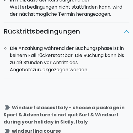
Wetterbedingungen nicht stattfinden kann, wird
der nächstmögliche Termin herangezogen.
Rücktrittsbedingungen
Die Anzahlung während der Buchungsphase ist in
keinem Fall rückerstattbar. Die Buchung kann bis
zu 48 Stunden vor Antritt des
Angebotszurückgezogen werden.
label_important
Windsurf classes Italy - choose a package in
Sport & Adventure to not quit Surf & Windsurf
during your holiday in Sicily, Italy
label_important
windsurfing course