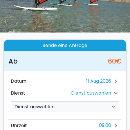
Sende eine Anfrage
Ab
60€
Datum
chevron_right
Dienst auswählen
Dienst
chevron_right
09:00
Uhrzeit
chevron_right