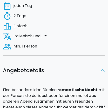
date_range
jeden Tag
timer
2 Tage
leaderboard
Einfach
translate
arrow_drop_down
Italienisch und...
people_alt
Min. 1 Person
Angebotdetails
Eine besondere Idee für eine
romantische Nacht
mit
der Person, die du liebst oder für einen mal etwas
anderen Abend zusammen mit euren Freunden,
bietet euch dieses Angebot. Ihr werdet auf dem Schiff