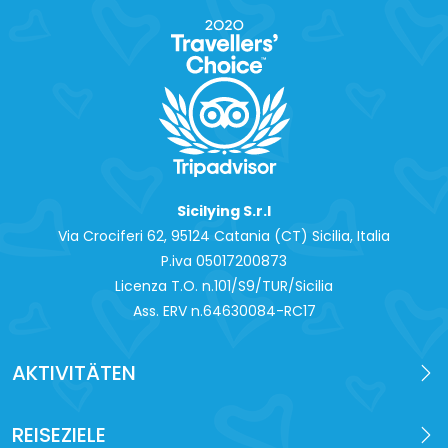
Sicilying S.r.l
Via Crociferi 62, 95124 Catania (CT) Sicilia, Italia
P.iva 0‍5017200873
Licenza T.O. n.101/S9/TUR/Sicilia
Ass. ERV n.64630084-RC17
AKTIVITÄTEN
REISEZIELE