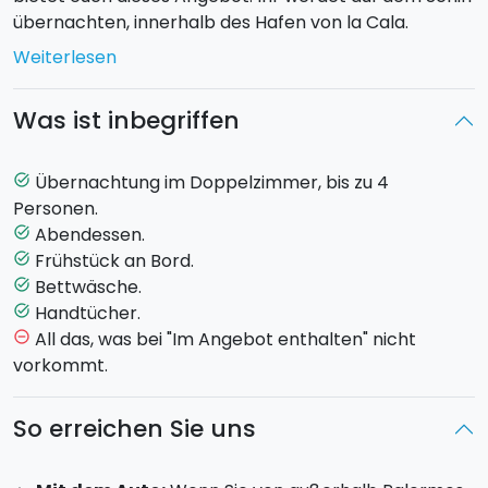
übernachten, innerhalb des Hafen von la Cala.
Weiterlesen
Max 4 Personen an Bord.
Was ist inbegriffen
Check-in:
um 18:00 Uhr am Hafen von
la Cala
,
Palermo.
Am nächsten Morgen wartet ein
Frühstück
mit
Übernachtung im Doppelzimmer, bis zu 4
task_alt
frischen Produkten aus Sizilien auf euch.
Check-out:
Personen.
um 10:00 Uhr.
Abendessen.
task_alt
Frühstück an Bord.
task_alt
Bettwäsche.
task_alt
Handtücher.
task_alt
All das, was bei "Im Angebot enthalten" nicht
remove_circle_outline
vorkommt.
So erreichen Sie uns