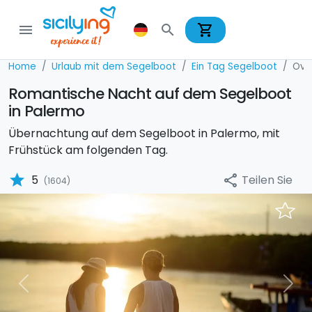
shopping_cart
menu
search
Home
Urlaub mit dem Segelboot
Ein Tag Segelboot
Ove
Romantische Nacht auf dem Segelboot
in Palermo
Übernachtung auf dem Segelboot in Palermo, mit
Frühstück am folgenden Tag.
star
Teilen Sie
5
share
(1604)
Previous
Nex