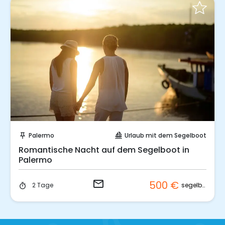
Sende eine Anfrage
Palermo
Urlaub mit dem Segelboot
push_pin
sailing
Romantische Nacht auf dem Segelboot in
Palermo
email
500 €
segelboot
2 Tage
timer