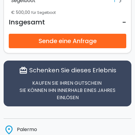
1
Segelboot
chevron_right
€ 500,00
für Segelboot
-
Insgesamt
Sende eine Anfrage
Schenken Sie dieses Erlebnis
card_giftcard
KAUFEN SIE IHREN GUTSCHEIN
SIE KÖNNEN IHN INNERHALB EINES JAHRES
EINLÖSEN
place
Palermo