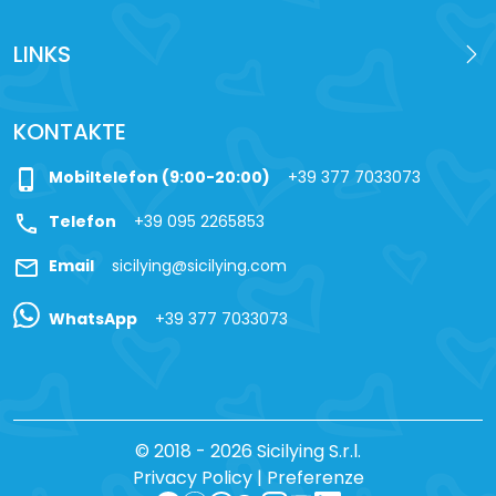
LINKS
KONTAKTE
phone_iphone
Mobiltelefon (9:00-20:00)
+39 377 7033073
call
Telefon
+39 095 2265853
mail
Email
sicilying@sicilying.com
WhatsApp
+39 377 7033073
© 2018 - 2026 Sicilying S.r.l.
Privacy Policy
|
Preferenze