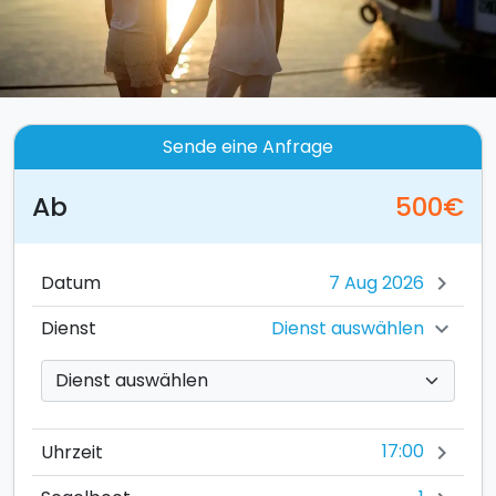
Sende eine Anfrage
Ab
500€
Datum
chevron_right
Dienst auswählen
Dienst
chevron_right
17:00
Uhrzeit
chevron_right