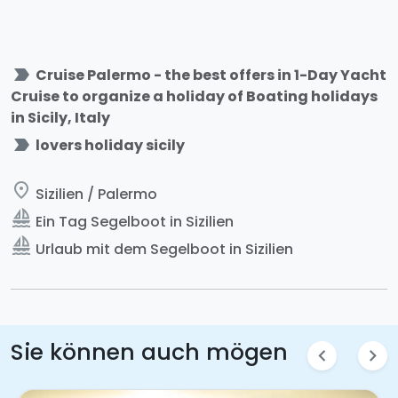
label_important
Cruise Palermo - the best offers in 1-Day Yacht
Cruise to organize a holiday of Boating holidays
in Sicily, Italy
label_important
lovers holiday sicily
place
Sizilien / Palermo
sailing
Ein Tag Segelboot in Sizilien
sailing
Urlaub mit dem Segelboot in Sizilien
Sie können auch mögen
chevron_left
chevron_right