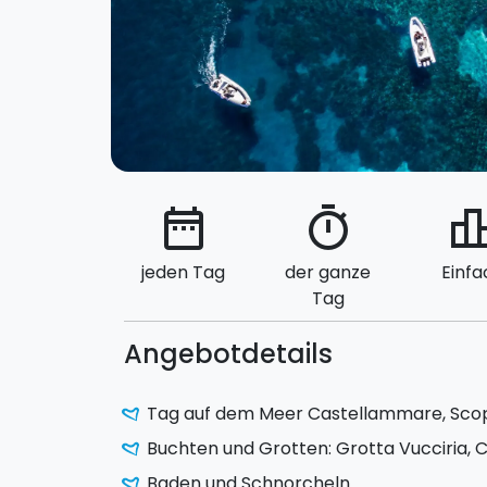
date_range
timer
leaderbo
jeden Tag
der ganze
Einfa
Tag
Angebotdetails
Tag auf dem Meer Castellammare, Scope
Buchten und Grotten: Grotta Vucciria, C
Baden und Schnorcheln