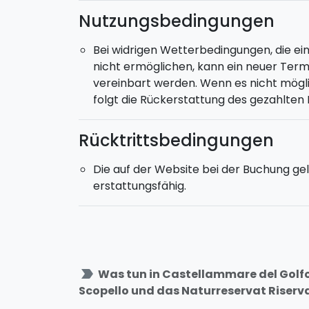
Nutzungsbedingungen
Bei widrigen Wetterbedingungen, die ei
nicht ermöglichen, kann ein neuer Term
vereinbart werden. Wenn es nicht möglic
folgt die Rückerstattung des gezahlten 
Rücktrittsbedingungen
Die auf der Website bei der Buchung gele
erstattungsfähig.
label_important
Was tun in Castellammare del Golfo
Scopello und das Naturreservat Riserv