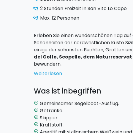
2 Stunden Freizeit in San Vito Lo Capo
Max. 12 Personen
Erleben Sie einen wunderschönen Tag auf
Schönheiten der nordwestlichen Küste Sizil
einige der schönsten Buchten, Grotten un
del Golfo, Scopello, dem Naturreservat
bewundern.
Weiterlesen
Während des Ausflugs fahren wir entlang
Halt an bezaubernden Orten wie der
Grott
Was ist inbegriffen
Rossa, den berühmten Faraglioni von Sc
Innamorati, Cala dell’Uzzo, der Blauen
Gemeinsamer Segelboot-Ausflug.
task_alt
dieser Buchten sind Badestopps vorgesehen
Getränke.
task_alt
genießen können.
Skipper.
task_alt
Kraftstoff.
task_alt
Die Tour beinhaltet außerdem einen etwa 
Aperitif mit sizilianischem Weißwein und
task_alt