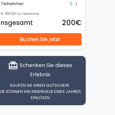
2
Teilnehmer
chevron_right
€ 100.00
für Teilnehmer
200€
Insgesamt
Buchen Sie jetzt
card_giftcard
Schenken Sie dieses
Erlebnis
KAUFEN SIE IHREN GUTSCHEIN
SIE KÖNNEN IHN INNERHALB EINES JAHRES
EINLÖSEN