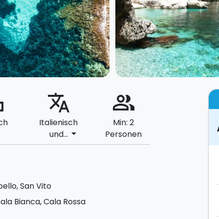
ard
translate
people_alt
ch
Italienisch
Min: 2
arrow_drop_down
und...
Personen
llo, San Vito
ala Bianca, Cala Rossa