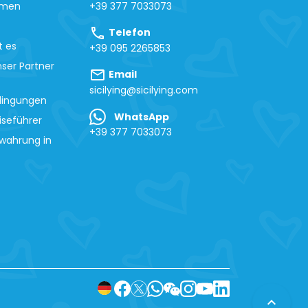
hmen
+39 377 7033073
call
Telefon
t es
+39 095 2265853
ser Partner
mail
Email
sicilying@sicilying.com
dingungen
WhatsApp
iseführer
+39 377 7033073
wahrung in
expand_less