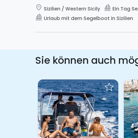
place
sailing
Sizilien / Western Sicily
Ein Tag Se
sailing
Urlaub mit dem Segelboot in Sizilien
Sie können auch mö