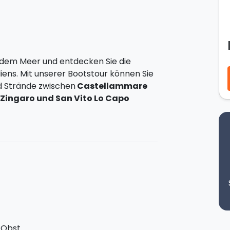
 dem Meer und entdecken Sie die
iens. Mit unserer Bootstour können Sie
d Strände zwischen
Castellammare
 Zingaro und San Vito Lo Capo
 einer spektakulären Küste und machen
a della Vucciria, Cala Bianca, Cala
opello, der Grotta degli
 Grotte und Cala del Leone.
In vielen
, bei denen Sie das kristallklare Meer
2-stündigen Aufenthalt in
San Vito Lo
 Obst.