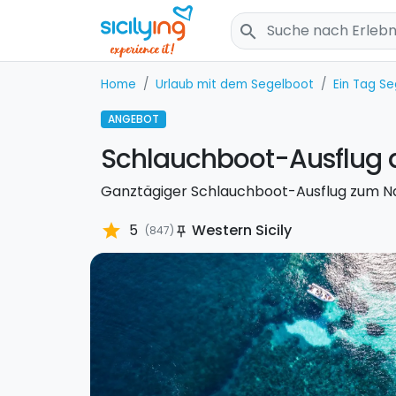
search
Home
Urlaub mit dem Segelboot
Ein Tag S
ANGEBOT
Schlauchboot-Ausflug 
Ganztägiger Schlauchboot-Ausflug zum Nat
star
5
Western Sicily
(847)
push_pin