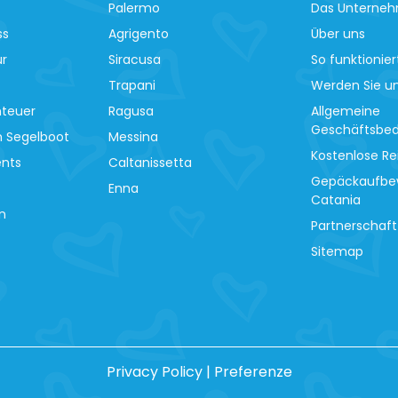
Palermo
Das Unterne
ss
Agrigento
Über uns
ur
Siracusa
So funktionier
Trapani
Werden Sie un
nteuer
Ragusa
Allgemeine
Geschäftsbe
m Segelboot
Messina
Kostenlose Re
ents
Caltanissetta
Gepäckaufbe
Enna
Catania
n
Partnerschaft
Sitemap
Privacy Policy
|
Preferenze