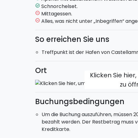
Capo
, wo Sie Zeit haben, durch das chara
Schnorchelset.
task_alt
Strand zu entspannen oder in einem der lo
Mittagessen.
remove_circle_outline
Alles, was nicht unter „Inbegriffen“ ange
remove_circle_outline
Ein perfektes Erlebnis, um das Meer Sizil
klarem Wasser und Momenten purer Ents
So erreichen Sie uns
Sind Sie bereit, mit uns ins Wasser zu spr
Treffpunkt ist der Hafen von Castellam
Gemeinsamer Ausflug.
Bootstyp
Ort
: 12-Meter-Schlauchboot.
Klicken Sie hier
Maximal 12 Personen an Bord
. Das Boot
ausgestattet, das etwa 3/4 des Bootes bed
zu öf
Abfahrt
: 10:00.
Rückkehr
: 18:00.
Buchungsbedingungen
Um die Buchung auszuführen, müssen 2
bezahlt werden. Der Restbetrag muss v
Kreditkarte.