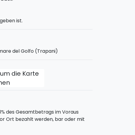
kteristische Dorf zu spazieren, am
kalen Restaurants zu Mittag zu essen.
geben ist.
iens mit atemberaubenden Ausblicken,
pannung zu entdecken.
ingen?
mare del Golfo (Trapani)
, um die Karte
 ist mit einem Sonnendach
eckt und Schutz vor der Sonne bietet.
fnen
0% des Gesamtbetrags im Voraus
or Ort bezahlt werden, bar oder mit