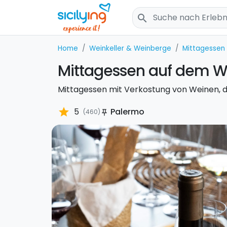
search
Home
Weinkeller & Weinberge
Mittagessen
Mittagessen auf dem We
Mittagessen mit Verkostung von Weinen, di
star
5
Palermo
(460)
push_pin