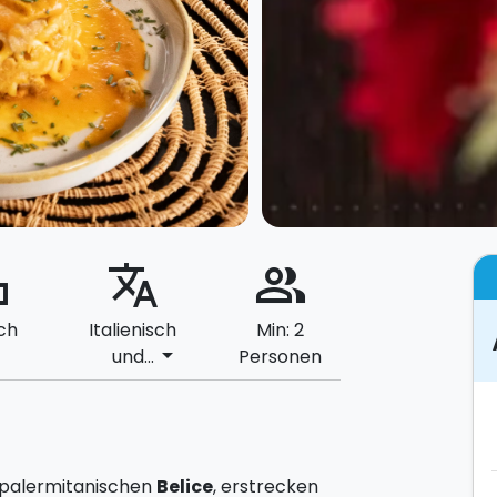
ard
translate
people_alt
ch
Italienisch
Min: 2
arrow_drop_down
und...
Personen
 palermitanischen
Belice
, erstrecken