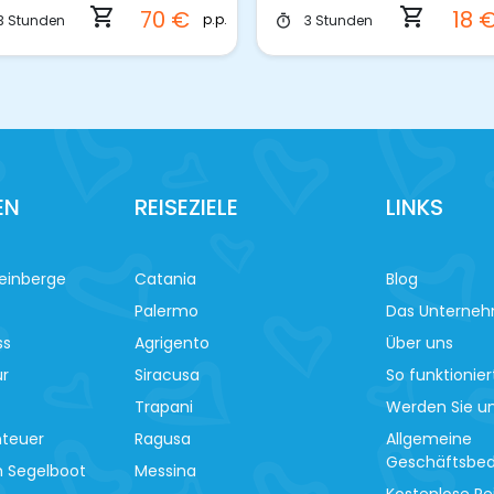
shopping_cart
shoppi
18 €
.
p.p.
3 Stunden
4 Stunden
timer
timer
EN
REISEZIELE
LINKS
einberge
Catania
Blog
Palermo
Das Unterne
ss
Agrigento
Über uns
ur
Siracusa
So funktionier
Trapani
Werden Sie un
nteuer
Ragusa
Allgemeine
Geschäftsbe
m Segelboot
Messina