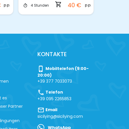
Marsala
ng_cart
shopping_cart
40 €
54 €
p.p.
p.p.
3 Stunden
timer
time
KONTAKTE
phone_iphone
Mobiltelefon (9:00-
20:00)
hmen
+39 377 7033073
call
Telefon
t es
+39 095 2265853
ser Partner
mail
Email
sicilying@sicilying.com
dingungen
WhatsApp