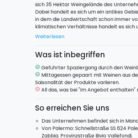
sich 35 Hektar Weingelände des Untern
Dabei handelt es sich um ein antikes Gebie
in dem die Landwirtschaft schon immer vo
klimatischen Verhältnisse handelt es sich
Weinreben.
Weiterlesen
Ihr werdet durch die
Weinberge
und den
der Besichtigung erfahrt ihr mehr über di
Was ist inbegriffen
Unternehmens, aber auch über die Techni
Herstellungsprozess einiger Weine, wie D
Geführter Spaziergang durch den Weinb
task_alt
Etiketten Siziliens.
Mittagessen gepaart mit Weinen aus de
task_alt
Saisonalität der Produkte variieren.
Nach der Besichtigung erwartet euch das
All das, was bei "Im Angebot enthalten"
remove_circle_outline
typische Gerichte Palermos serviert zus
Unternehmens. Das Mittagessen besteht a
So erreichen Sie uns
nach Jahreszeit variiert (4 traditionelle l
Das Unternehmen befindet sich in Mand
Von Palermo: Schnellstraße SS 624 Pa
Zabbia. Provinzstraße Bivio Vallefondi.