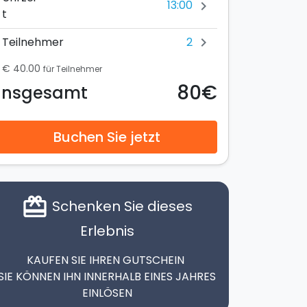
13:00
chevron_right
t
2
Teilnehmer
chevron_right
€ 40.00
für Teilnehmer
80€
Insgesamt
Buchen Sie jetzt
card_giftcard
Schenken Sie dieses
Erlebnis
KAUFEN SIE IHREN GUTSCHEIN
SIE KÖNNEN IHN INNERHALB EINES JAHRES
EINLÖSEN