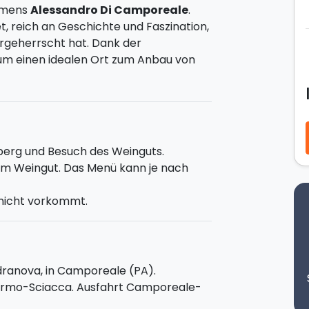
ehmens
Alessandro Di Camporeale
.
t, reich an Geschichte und Faszination,
rgeherrscht hat. Dank der
 um einen idealen Ort zum Anbau von
antiken Weinkeller
geführt. Während
e Geschichte der Familie und des
ken des Anbaus sowie den
OC und IGT, zwei der bekanntesten
erg und Besuch des Weinguts.
m Weingut. Das Menü kann je nach
Mittagessen
. Es werden euch
 nicht vorkommt.
ammen mit den besten
Weinen
des
us einem kompletten Menü, das je
okale Gerichte und Nachspeise).
ranova, in Camporeale (PA).
lermo-Sciacca. Ausfahrt Camporeale-