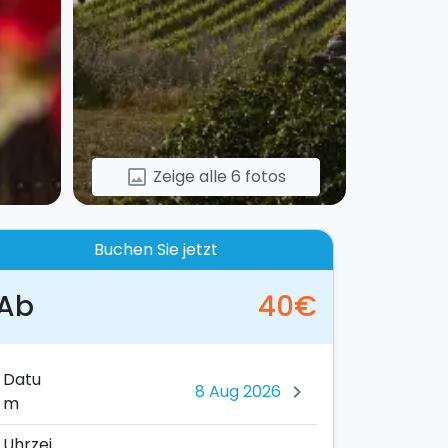
Zeige alle 6 fotos
image
Buchen Sie jetzt
Ab
40€
Datu
chevron_right
m
Uhrzei