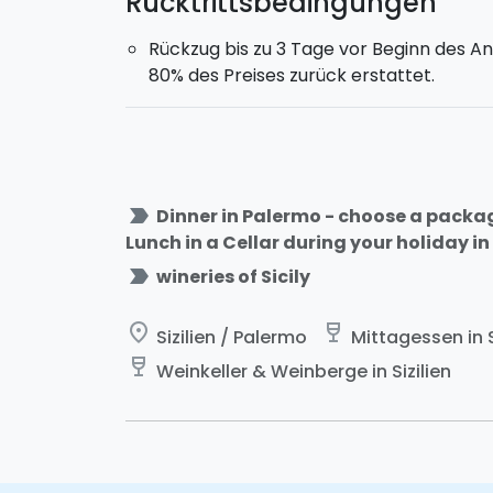
Rücktrittsbedingungen
Rückzug bis zu 3 Tage vor Beginn des An
80% des Preises zurück erstattet.
label_important
Dinner in Palermo - choose a packag
Lunch in a Cellar during your holiday in S
label_important
wineries of Sicily
place
wine_bar
Sizilien / Palermo
Mittagessen in S
wine_bar
Weinkeller & Weinberge in Sizilien