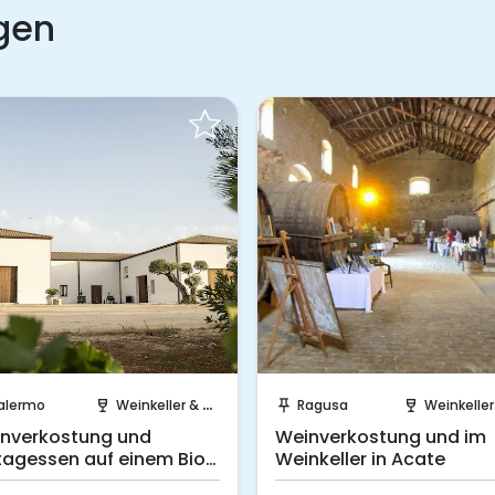
gen
Sofort buchen!
Sofort 
Ragusa
Weinkeller & Weinberge
Palermo
push_pin
wine_bar
push_pin
wine
Weinverkostung und im
Mittagessen a
Weinkeller in Acate
Weinkeller zwi
Hügeln von Bel