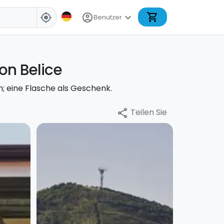
shopping_cart
account_circle
expand_more
my_location
Benutzer
on Belice
; eine Flasche als Geschenk.
Teilen Sie
share