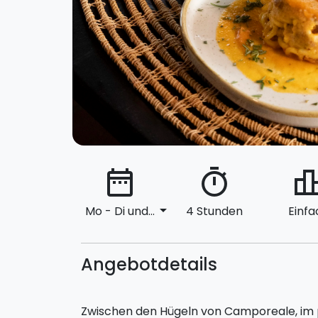
date_range
timer
leaderbo
arrow_drop_down
Mo - Di und...
4 Stunden
Einfa
Angebotdetails
Zwischen den Hügeln von Camporeale, im