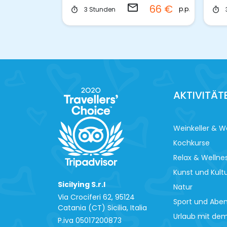
rgen
email
shopping_cart
66 €
70 €
p.p.
p.p
nden
3 Stunden
timer
AKTIVITÄT
Weinkeller & W
Kochkurse
Relax & Wellne
Kunst und Kult
Sicilying S.r.l
Natur
Via Crociferi 62, 95124
Sport und Abe
Catania (CT) Sicilia, Italia
Urlaub mit de
P.iva 0‍5017200873