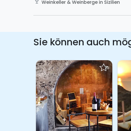
wine_bar
Weinkeller & Weinberge in Sizilien
Sie können auch mö