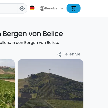
shopping_cart
account_circle
expand_more
my_location
Benutzer
 Bergen von Belice
ers, in den Bergen von Belice.
Teilen Sie
share