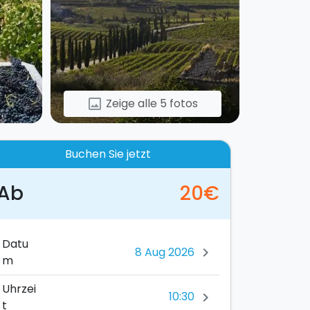
Zeige alle 5 fotos
image
Buchen Sie jetzt
Ab
20€
Datu
chevron_right
m
Uhrzei
10:30
chevron_right
t