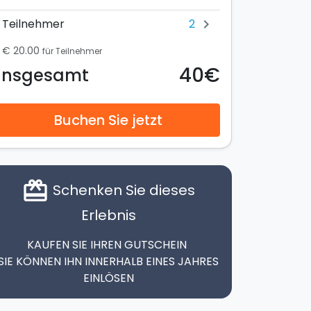
2
Teilnehmer
chevron_right
€ 20.00
für Teilnehmer
40€
Insgesamt
Buchen Sie jetzt
card_giftcard
Schenken Sie dieses
Erlebnis
KAUFEN SIE IHREN GUTSCHEIN
SIE KÖNNEN IHN INNERHALB EINES JAHRES
EINLÖSEN