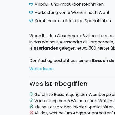
Anbau- und Produktionstechniken
Verkostung von 5 Weinen nach Wahl
Kombination mit lokalen Spezialitäten
Wenn ihr den Geschmack Siziliens kennen 
in das Weingut Alessandro di Camporeale,
Hinterlandes
gelegen, etwa 500 Meter ü
Der Ausflug besteht aus einem
Besuch de
Während des Besichtigung erzählen die Ei
Weiterlesen
Firmengeschichte auch von den
Anbaute
Produktionsabläufen
.Zum Schluss könnt
Was ist inbegriffen
zusammen mit Brot und EVO Alessandro d
Sie eine Verkostung von fünf Weinen Ihrer
Geführte Besichtigung der Weinberge un
task_alt
Kostproben lokaler Spezialitäten.
Verkostung von 5 Weinen nach Wahl mit
task_alt
Kleine Kostproben lokaler Spezialitäten.
task_alt
Von Montag bis Samstag: um 10:30 Uhr 
All das, was bei "Im Angebot enthalten" n
remove_circle_outline