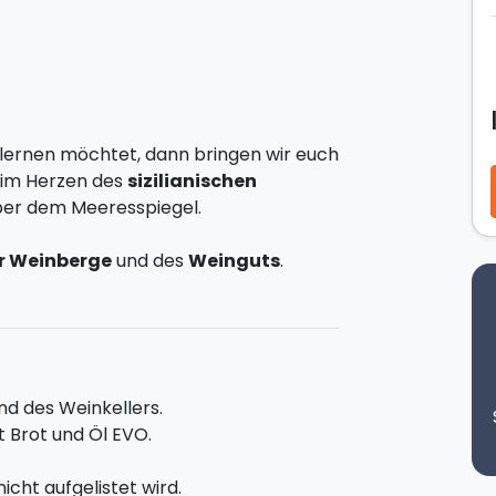
lernen möchtet, dann bringen wir euch
 im Herzen des
sizilianischen
ber dem Meeresspiegel.
r Weinberge
und des
Weinguts
.
gentümer neben der Familien- und
chniken
und den
 ihr
fünf Weine eurer Wahl
verkosten
i Camporeale Öl. Abschließend können
 Wahl genießen, begleitet von kleinen
d des Weinkellers.
 Brot und Öl EVO.
oder um 16:00 Uhr
icht aufgelistet wird.