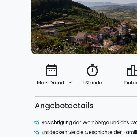
date_range
timer
leaderbo
arrow_drop_down
Mo - Di und...
1 Stunde
Einfa
Angebotdetails
Besichtigung der Weinberge und des W
Entdecken Sie die Geschichte der Famil