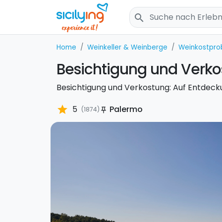
search
Home
Weinkeller & Weinberge
Weinkostpro
Besichtigung und Verko
Besichtigung und Verkostung: Auf Entdecku
star
5
Palermo
(1874)
push_pin