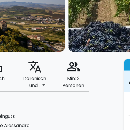
ard
translate
people_alt
ch
Italienisch
Min: 2
arrow_drop_down
und...
Personen
einguts
ie Alessandro