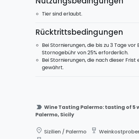
Nutzungsbedingungen
Tier sind erlaubt.
Rücktrittsbedingungen
Bei Stornierungen, die bis zu 3 Tage vor 
Stornogebühr von 25% erforderlich.
Bei Stornierungen, die nach dieser Frist
gewährt.
label_important
Wine Tasting Palermo: tasting of 5 
Palermo, Sicily
place
wine_bar
Sizilien / Palermo
Weinkostproben 