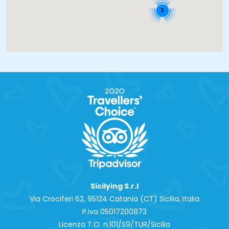
3
Sicilying S.r.l
Via Crociferi 62, 95124 Catania (CT) Sicilia, Italia
P.iva 0‍5017200873
Licenza T.O. n.101/S9/TUR/Sicilia