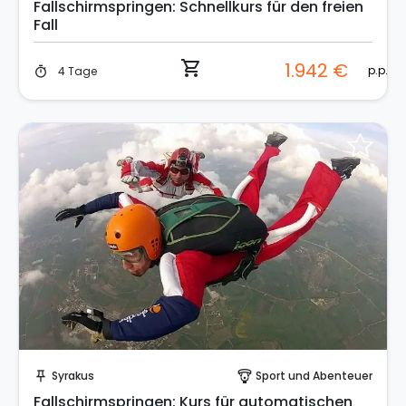
Fallschirmspringen: Schnellkurs für den freien
Fall
shopping_cart
1.942 €
p.p.
4 Tage
timer
Sofort buchen!
Syrakus
Sport und Abenteuer
push_pin
paragliding
Fallschirmspringen: Kurs für automatischen