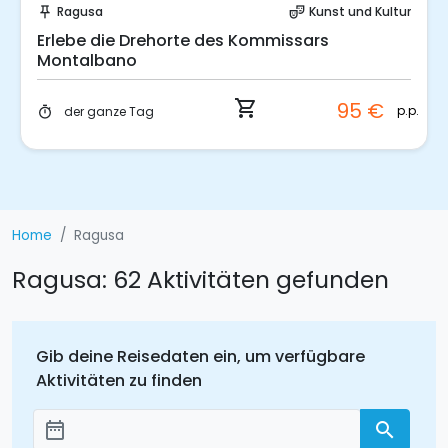
Ragusa
Kunst und Kultur
push_pin
theater_comedy
Erlebe die Drehorte des Kommissars
Montalbano
shopping_cart
95 €
p.p.
der ganze Tag
timer
Home
Ragusa
Ragusa: 62 Aktivitäten gefunden
Gib deine Reisedaten ein, um verfügbare
Aktivitäten zu finden
date_range
search
Добавить даты