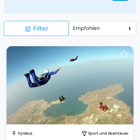
Filter
tune
Sofort buchen!
Syrakus
Sport und Abenteuer
push_pin
paragliding