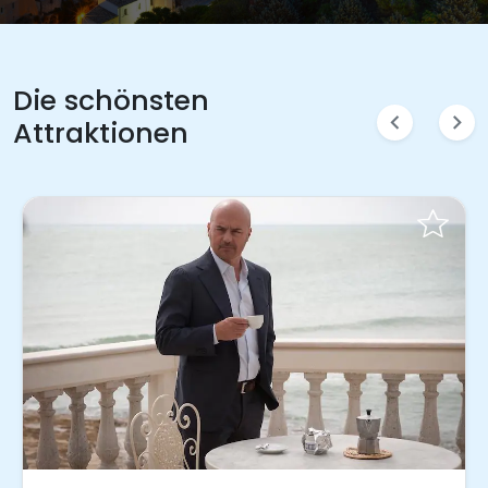
Die schönsten
chevron_left
chevron_right
Attraktionen
Sofort buchen!