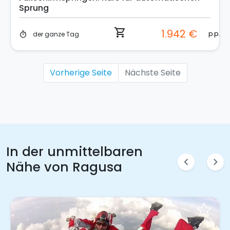
Sprung
shopping_cart
1.942 €
p.p.
der ganze Tag
timer
Vorherige Seite
Nächste Seite
In der unmittelbaren
chevron_left
chevron_right
Nähe von Ragusa