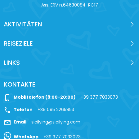
Ass. ERV n.64630084-RC17
AKTIVITÄTEN
REISEZIELE
LINKS
KONTAKTE
phone_iphone
Mobiltelefon (9:00-20:00)
+39 377 7033073
call
Telefon
+39 095 2265853
mail
Email
sicilying@sicilying.com
WhatsApp
+39 377 7033073