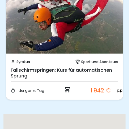
Sofort buchen!
Syrakus
Sport und Abenteuer
push_pin
paragliding
Fallschirmspringen: Kurs für automatischen
Sprung
shopping_cart
1.942 €
.
p.p.
der ganze Tag
timer