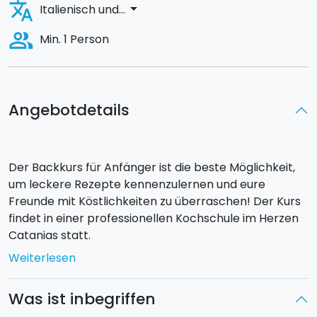
translate
arrow_drop_down
Italienisch und...
people_alt
Min. 1 Person
Angebotdetails
Der Backkurs für Anfänger ist die beste Möglichkeit,
um leckere Rezepte kennenzulernen und eure
Freunde mit Köstlichkeiten zu überraschen! Der Kurs
findet in einer professionellen Kochschule im Herzen
Catanias statt.
Weiterlesen
Während des Kurses lernt ihr Techniken und Tricks für
die Zubereitung von
Mürbeteig
,
Pastete
,
Biskuit
-
Was ist inbegriffen
und
Blätterteiggebäck
,
Schaumgebäck
und