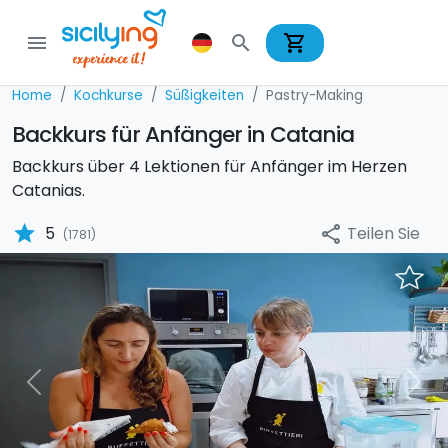
shopping_cart
menu
search
Home
Kochkurse
Süßigkeiten
Pastry-Making
Backkurs für Anfänger in Catania
Backkurs über 4 Lektionen für Anfänger im Herzen
Catanias.
star
Teilen Sie
5
share
(1781)
Previous
Nex