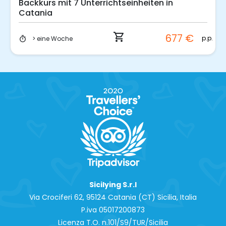
Backkurs mit 7 Unterrichtseinheiten in
Catania
shopping_cart
677 €
p.p.
> eine Woche
timer
Sicilying S.r.l
Via Crociferi 62, 95124 Catania (CT) Sicilia, Italia
P.iva 0‍5017200873
Licenza T.O. n.101/S9/TUR/Sicilia