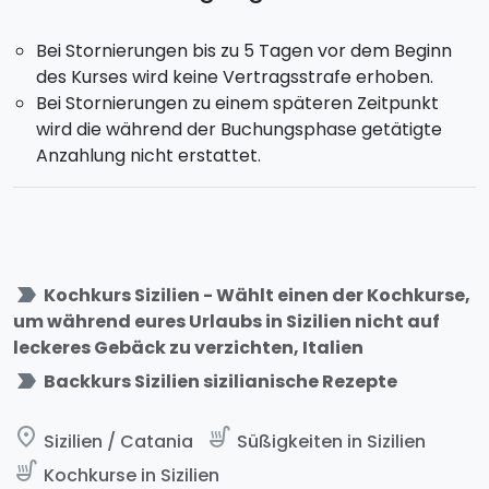
Bei Stornierungen bis zu 5 Tagen vor dem Beginn
des Kurses wird keine Vertragsstrafe erhoben.
Bei Stornierungen zu einem späteren Zeitpunkt
wird die während der Buchungsphase getätigte
Anzahlung nicht erstattet.
label_important
Kochkurs Sizilien - Wählt einen der Kochkurse,
um während eures Urlaubs in Sizilien nicht auf
leckeres Gebäck zu verzichten, Italien
label_important
Backkurs Sizilien sizilianische Rezepte
place
soup_kitchen
Sizilien / Catania
Süßigkeiten in Sizilien
soup_kitchen
Kochkurse in Sizilien