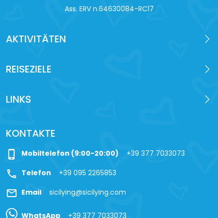
Ass. ERV n.64630084-RC17
AKTIVITÄTEN
REISEZIELE
LINKS
KONTAKTE
phone_iphone
Mobiltelefon (9:00-20:00)
+39 377 7033073
call
Telefon
+39 095 2265853
mail
Email
sicilying@sicilying.com
WhatsApp
+39 377 7033073