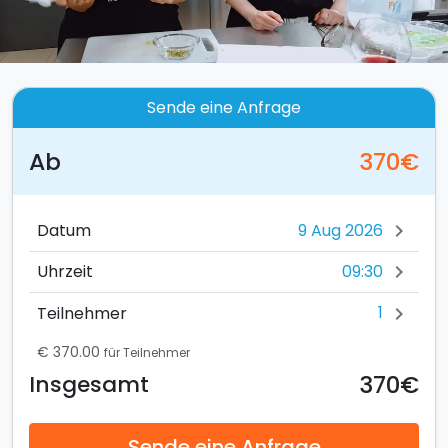
Sende eine Anfrage
Ab
370€
Datum
chevron_right
09:30
Uhrzeit
chevron_right
1
Teilnehmer
chevron_right
€ 370.00
für Teilnehmer
370€
Insgesamt
Sende eine Anfrage