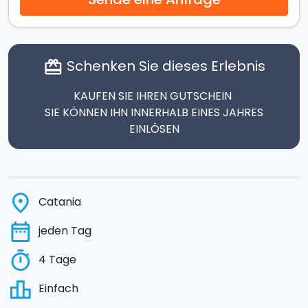
Schenken Sie dieses Erlebnis
card_giftcard
KAUFEN SIE IHREN GUTSCHEIN
SIE KÖNNEN IHN INNERHALB EINES JAHRES
EINLÖSEN
place
Catania
date_range
jeden Tag
timer
4 Tage
leaderboard
Einfach