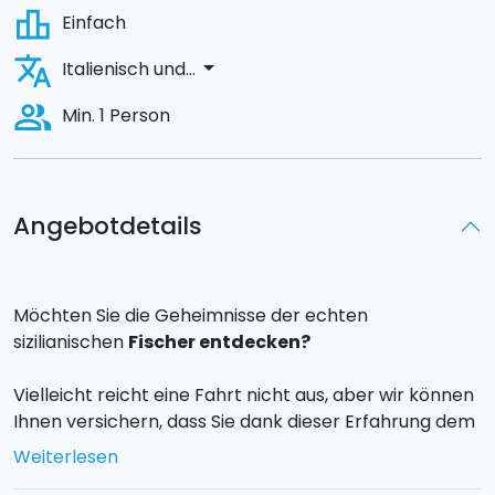
leaderboard
Einfach
translate
arrow_drop_down
Italienisch und...
people_alt
Min. 1 Person
Angebotdetails
Möchten Sie die Geheimnisse der echten
sizilianischen
Fischer entdecken?
Vielleicht reicht eine Fahrt nicht aus, aber wir können
Ihnen versichern, dass Sie dank dieser Erfahrung dem
Angeln näher kommen und dabei Spaß haben und
Weiterlesen
einen schönen Tag auf dem Boot genießen können!