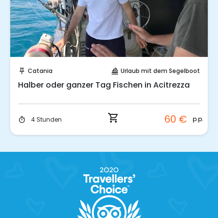
Sofort buchen!
Catania
Urlaub mit dem Segelboot
push_pin
sailing
Halber oder ganzer Tag Fischen in Acitrezza
shopping_cart
60 €
p.p.
4 Stunden
timer