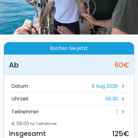
Buchen Sie jetzt
Ab
60€
Datum
chevron_right
08:30
Uhrzeit
chevron_right
1
Teilnehmer
chevron_right
€ 125.00
für Teilnehmer
125€
Insgesamt