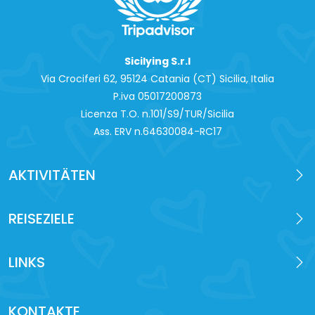
Sicilying S.r.l
Via Crociferi 62, 95124 Catania (CT) Sicilia, Italia
P.iva 0‍5017200873
Licenza T.O. n.101/S9/TUR/Sicilia
Ass. ERV n.64630084-RC17
AKTIVITÄTEN
REISEZIELE
LINKS
KONTAKTE