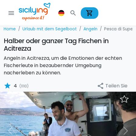
shopping_cart
menu
search
Home
Urlaub mit dem Segelboot
Angeln
Pesca di Superf
Halber oder ganzer Tag Fischen in
Acitrezza
Angeln in Acitrezza, um die Emotionen der echten
Fischerleute in bezaubernder Umgebung
nacherleben zu können.
star
Teilen Sie
4
share
(1110)
Previous
Nex