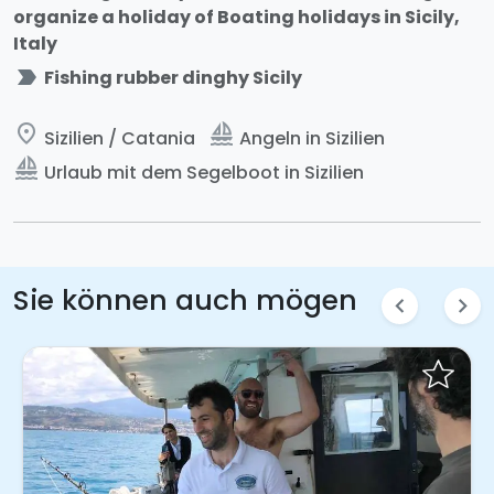
organize a holiday of Boating holidays in Sicily,
Italy
label_important
Fishing rubber dinghy Sicily
place
sailing
Sizilien / Catania
Angeln in Sizilien
sailing
Urlaub mit dem Segelboot in Sizilien
Sie können auch mögen
chevron_left
chevron_right