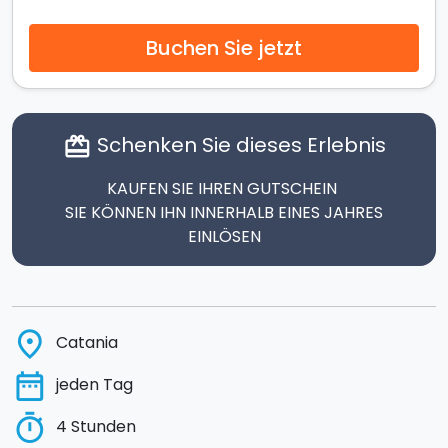
Buchen Sie jetzt
Schenken Sie dieses Erlebnis
card_giftcard
KAUFEN SIE IHREN GUTSCHEIN
SIE KÖNNEN IHN INNERHALB EINES JAHRES
EINLÖSEN
place
Catania
date_range
jeden Tag
timer
4 Stunden