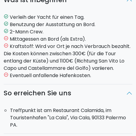
An Bord einer Jhonson 43 werdet ihr an
atemberaubenden Landschaften vorbei fahren.
Verleih der Yacht für einen Tag.
task_alt
Während der Buchungsphase könnt ihr ein
Benutzung der Ausstattung an Bord.
task_alt
Mittagsessen hinzu buchen, das eine Vorspeise
2-Mann Crew.
task_alt
(Antipasti oder Salat), einen Ersten oder Zweiten
Mittagessen an Bord (als Extra).
remove_circle_outline
Gang (Fleisch oder Fisch), Obst und Getränke
Kraftstoff: Wird vor Ort je nach Verbrauch bezahlt.
remove_circle_outline
beinhaltet.
Die Kosten können zwischen 300€ (für die Tour
entlang der Küste) und 1100€ (Richtung San Vito Lo
Capo und Castellammare del Golfo) variieren.
Exklusive Nutzung des Schiffes,
ausgestattet mit
Eventuell anfallende Hafenkosten.
remove_circle_outline
einer 2-Mann Crew.
Kraftstoff nicht im Preis enthalten.
So erreichen Sie uns
Boarding
ist am Hafen "La Cala" in Palermo, inmitten
des historischen Zentrums.
Treffpunkt ist am Restaurant Calamida, im
Gäste an Bord:
Es handelt sich um eine private Tour,
Touristenhafen "La Cala", Via Cala, 90133 Palermo
das Schiff steht ausschließlich euch zur Verfügung. Es
PA.
sind
max
14 Gäste an Bord
erlaubt.
Dauer der Kreuzfahrt:
von 10:00 Uhr bis 20:00 Uhr.