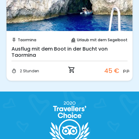
Sofort buchen!
Taormina
Urlaub mit dem Segelboot
push_pin
sailing
Ausflug mit dem Boot in der Bucht von
Taormina
shopping_cart
45 €
p.p.
2 Stunden
timer