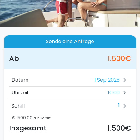
Sende eine Anfrage
Ab
1.500€
Datum
chevron_right
10:00
Uhrzeit
chevron_right
1
Schiff
chevron_right
€ 1500.00
für Schiff
1.500€
Insgesamt