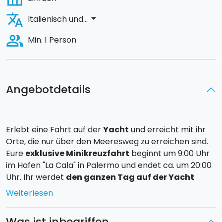
translate
arrow_drop_down
Italienisch und...
people_alt
Min. 1 Person
Angebotdetails
Erlebt eine Fahrt auf der
Yacht
und erreicht mit ihr
Orte, die nur über den Meeresweg zu erreichen sind.
Eure
exklusive Minikreuzfahrt
beginnt um 9:00 Uhr
im Hafen "La Cala" in Palermo und endet ca. um 20:00
Uhr. Ihr werdet
den ganzen Tag auf der Yacht
verbringen und entscheiden, welches Ziel, ob
Weiterlesen
Mondello, San Vito Lo Capo oder Castellammare
del Golfo, ihr anfahren möchtet
.
Was ist inbegriffen