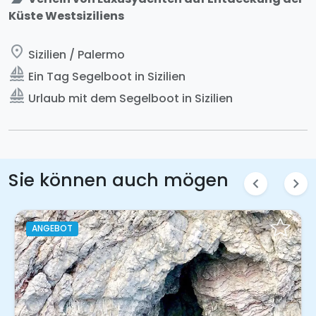
Küste Westsiziliens
place
Sizilien / Palermo
sailing
Ein Tag Segelboot in Sizilien
sailing
Urlaub mit dem Segelboot in Sizilien
Sie können auch mögen
chevron_left
chevron_right
ANGEBOT