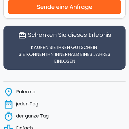
Sende eine Anfrage
Schenken Sie dieses Erlebnis
card_giftcard
KAUFEN SIE IHREN GUTSCHEIN
SIE KÖNNEN IHN INNERHALB EINES JAHRES
EINLÖSEN
place
Palermo
date_range
jeden Tag
timer
der ganze Tag
leaderboard
Einfach