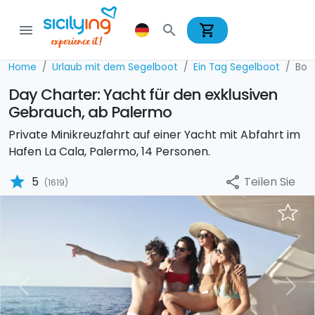
shopping_cart
menu
search
Home
Urlaub mit dem Segelboot
Ein Tag Segelboot
Boa
Day Charter: Yacht für den exklusiven
Gebrauch, ab Palermo
Private Minikreuzfahrt auf einer Yacht mit Abfahrt im
Hafen La Cala, Palermo, 14 Personen.
star
Teilen Sie
5
share
(1619)
Previous
Nex