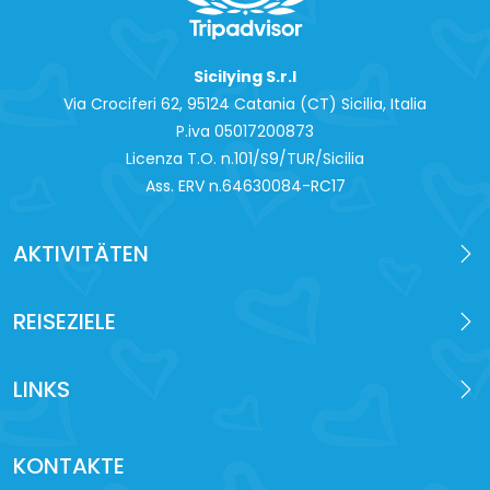
Sicilying S.r.l
Via Crociferi 62, 95124 Catania (CT) Sicilia, Italia
P.iva 0‍5017200873
Licenza T.O. n.101/S9/TUR/Sicilia
Ass. ERV n.64630084-RC17
AKTIVITÄTEN
REISEZIELE
LINKS
KONTAKTE