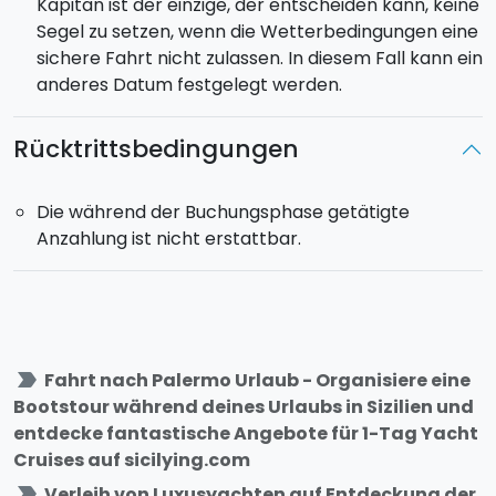
Kapitän ist der einzige, der entscheiden kann, keine
Segel zu setzen, wenn die Wetterbedingungen eine
sichere Fahrt nicht zulassen. In diesem Fall kann ein
anderes Datum festgelegt werden.
Rücktrittsbedingungen
Die während der Buchungsphase getätigte
Anzahlung ist nicht erstattbar.
label_important
Fahrt nach Palermo Urlaub - Organisiere eine
Bootstour während deines Urlaubs in Sizilien und
entdecke fantastische Angebote für 1-Tag Yacht
Cruises auf sicilying.com
label_important
Verleih von Luxusyachten auf Entdeckung der