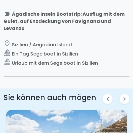
label_important
Ägadische Inseln Bootstrip: Ausflug mit dem
Gulet, auf Enzdeckung von Favignana und
Levanzo
place
Sizilien / Aegadian Island
sailing
Ein Tag Segelboot in Sizilien
sailing
Urlaub mit dem Segelboot in Sizilien
Sie können auch mögen
chevron_left
chevron_right