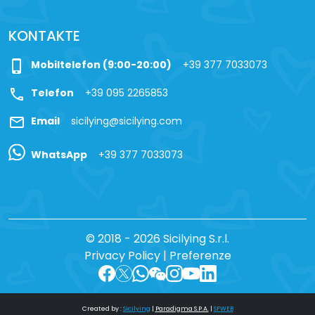
KONTAKTE
phone_iphone
Mobiltelefon (9:00-20:00)
+39 377 7033073
call
Telefon
+39 095 2265853
mail
Email
sicilying@sicilying.com
WhatsApp
+39 377 7033073
© 2018 - 2026 Sicilying S.r.l.
Privacy Policy
|
Preferenze
Created by :
Sicilying
|
Paradigma S.P.A.
|
SFWEB