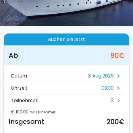
Buchen Sie jetzt
Ab
90€
Datum
chevron_right
09:30
Uhrzeit
chevron_right
2
Teilnehmer
chevron_right
€ 100.00
für Teilnehmer
200€
Insgesamt