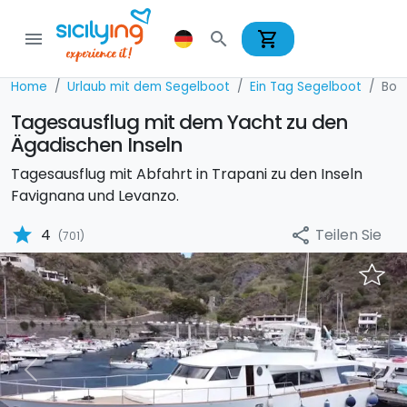
shopping_cart
menu
search
Home
Urlaub mit dem Segelboot
Ein Tag Segelboot
Boa
Tagesausflug mit dem Yacht zu den
Ägadischen Inseln
Tagesausflug mit Abfahrt in Trapani zu den Inseln
Favignana und Levanzo.
star
Teilen Sie
4
share
(701)
Previous
Nex