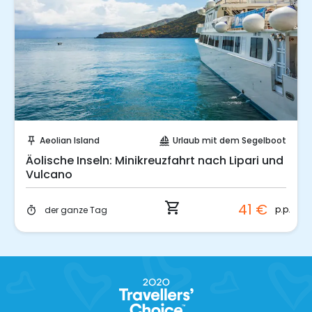
Sofort buchen!
Aeolian Island
Urlaub mit dem Segelboot
push_pin
sailing
Äolische Inseln: Minikreuzfahrt nach Lipari und
Vulcano
shopping_cart
41 €
p.p.
der ganze Tag
timer