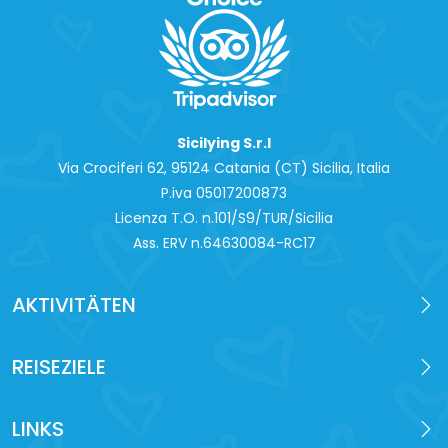
Sicilying S.r.l
Via Crociferi 62, 95124 Catania (CT) Sicilia, Italia
P.iva 0‍5017200873
Licenza T.O. n.101/S9/TUR/Sicilia
Ass. ERV n.64630084-RC17
AKTIVITÄTEN
REISEZIELE
LINKS