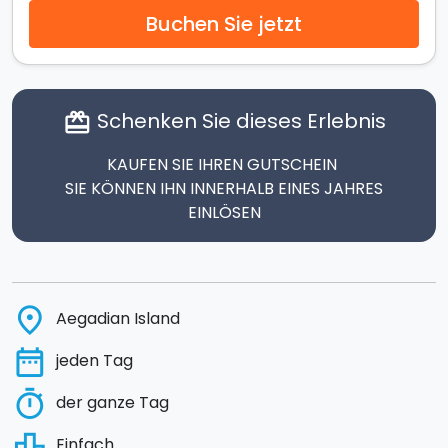
Buchen Sie jetzt
Schenken Sie dieses Erlebnis
card_giftcard
KAUFEN SIE IHREN GUTSCHEIN
SIE KÖNNEN IHN INNERHALB EINES JAHRES
EINLÖSEN
place
Aegadian Island
date_range
jeden Tag
timer
der ganze Tag
leaderboard
Einfach