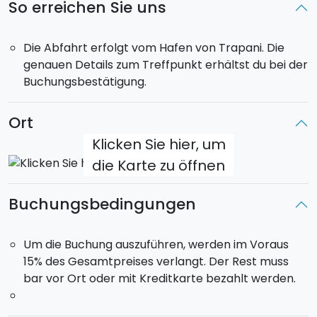
So erreichen Sie uns
gegrillt (Krebse, Kalamari, Pfeilkalmar, Schwertfisch
und stationärer Fisch), Cous Cous mit Fisch, Brot,
Die Abfahrt erfolgt vom Hafen von Trapani. Die
Obst, Weißwein oder Rosé, Wasser. Ihr könnt auf dem
genauen Details zum Treffpunkt erhältst du bei der
Außendeck auf den großen
Sonnenliegen
Platz
Buchungsbestätigung.
nehmen und die Sonnenstrahlen genießen. Nach dem
Mittagessen werdet ihr an Land anlegen, um
Favignana zu besichtigen. Nach einer weiteren
Ort
halbstündigen Fahrt werdet ihr dann die
Insel
Klicken Sie hier, um
Levanzo
erreichen. Dort werdet ihr ein weiteres Bad
die Karte zu öffnen
in den bekanntesten Buchten der Insel machen
können: Cala Calcara, Cala Minnola und Cala Fredda.
Buchungsbedingungen
Rückkehr nach Trapani mit Ankunft gegen
18.30 Uhr
.
Davor erwartet euch aber noch ein leckerer Aperitif.
Um die Buchung auszuführen, werden im Voraus
Maximale Anzahl an Passagieren: 30.
15% des Gesamtpreises verlangt. Der Rest muss
bar vor Ort oder mit Kreditkarte bezahlt werden.