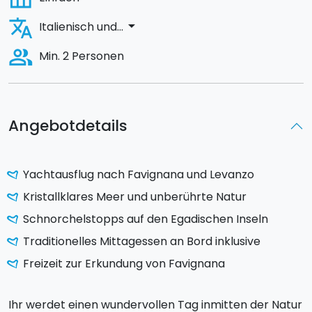
translate
arrow_drop_down
Italienisch und...
people_alt
Min. 2 Personen
Angebotdetails
Yachtausflug nach Favignana und Levanzo
Kristallklares Meer und unberührte Natur
Schnorchelstopps auf den Egadischen Inseln
Traditionelles Mittagessen an Bord inklusive
Freizeit zur Erkundung von Favignana
Ihr werdet einen wundervollen Tag inmitten der Natur