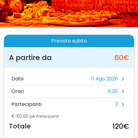
Prenota subito
A partire da
60€
Data
chevron_right
11:00
Orari
chevron_right
2
Partecipanti
chevron_right
€ 60.00
per Partecipanti
120€
Totale