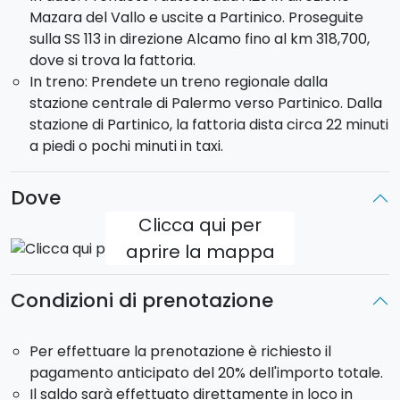
Mazara del Vallo e uscite a Partinico. Proseguite
sfornata si proseguirà, nella veranda sul giardino, con
sulla SS 113 in direzione Alcamo fino al km 318,700,
la
degustazione della pizza
, di 2 vini. Tutto questo
dove si trova la fattoria.
renderà assolutamente memorabile questa visita in
In treno: Prendete un treno regionale dalla
fattoria!
stazione centrale di Palermo verso Partinico. Dalla
stazione di Partinico, la fattoria dista circa 22 minuti
Orario:
Da
gennaio a marzo
alle ore
11:00
, da
aprile a
a piedi o pochi minuti in taxi.
settembre
alle ore
17:00
, da
ottobre a dicembre
alle
ore
16:00
.
Dove
Un'occasione da non perdere per rilassarvi e
Clicca qui per
godervi la bellezza della natura, degustando ottimi
aprire la mappa
prodotti locali!
Condizioni di prenotazione
Per effettuare la prenotazione è richiesto il
pagamento anticipato del 20% dell'importo totale.
Il saldo sarà effettuato direttamente in loco in