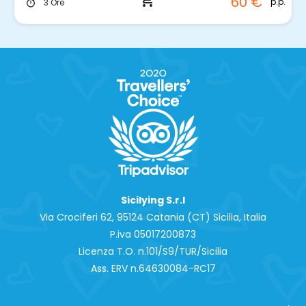
shopping_cart
60 €
p.p.
3 Ore
timer
Sicilying S.r.l
Via Crociferi 62, 95124 Catania (CT) Sicilia, Italia
P.iva 0‍5017200873
Licenza T.O. n.101/S9/TUR/Sicilia
Ass. ERV n.64630084-RC17