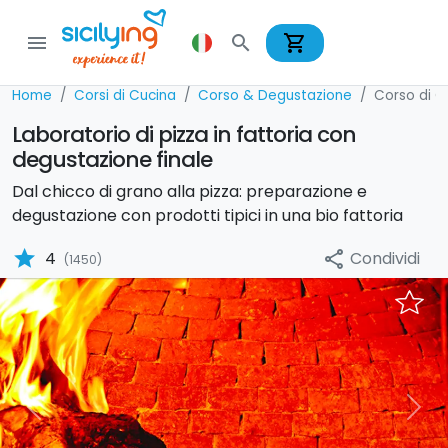
shopping_cart
menu
search
Home
Corsi di Cucina
Corso & Degustazione
Corso di C
Laboratorio di pizza in fattoria con
degustazione finale
Dal chicco di grano alla pizza: preparazione e
degustazione con prodotti tipici in una bio fattoria
star
Condividi
4
share
(1450)
Previous
Nex