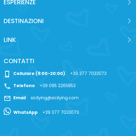
ESPERIENZE
DESTINAZIONI
LINK
CONTATTI
phone_iphone
Cellulare (9:00-20:00)
+39 377 7033073
call
Telefono
+39 095 2265853
mail
Email
sicilying@sicilying.com
WhatsApp
+39 377 7033073