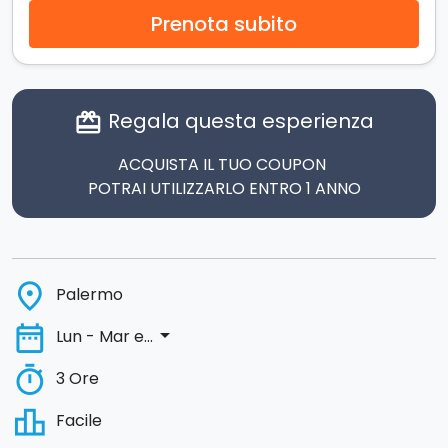
Prenota subito
Regala questa esperienza
card_giftcard
ACQUISTA IL TUO COUPON
POTRAI UTILIZZARLO ENTRO 1 ANNO
place
Palermo
date_range
arrow_drop_down
Lun - Mar e...
timer
3 Ore
leaderboard
Facile