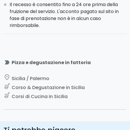
Il recesso è consentito fino a 24 ore prima della
fruizione del servizio. L'acconto pagato sul sito in
fase di prenotazione non è in alcun caso
rimborsabile.
label_important
Pizza e degustazione in fattoria
place
Sicilia / Palermo
soup_kitchen
Corso & Degustazione in Sicilia
soup_kitchen
Corsi di Cucina in Sicilia