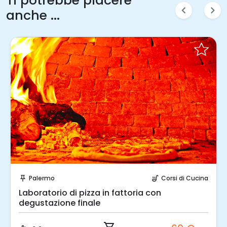
Ti potrebbe piacere
chevron_left
chevron_right
anche ...
Prenota Subito!
Palermo
Corsi di Cucina
push_pin
soup_kitchen
Laboratorio di pizza in fattoria con
degustazione finale