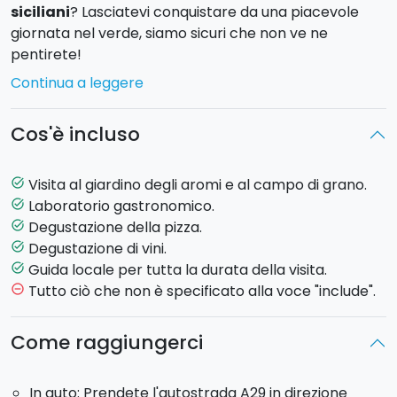
siciliani
? Lasciatevi conquistare da una piacevole
giornata nel verde, siamo sicuri che non ve ne
pentirete!
Continua a leggere
L'attività avrà inizio con un piacevole
giro tra i viali
che portano all’uliveto
, al vigneto, all’agrumeto.
Cos'è incluso
Questi spazi regalano gradevoli passeggiate
naturalistiche. La prima sosta sarà nel giardino degli
aromi, per divertirvi con un
gioco sensoriale
alla
Visita al giardino degli aromi e al campo di grano.
task_alt
scoperta delle principali piante aromatiche del
Laboratorio gastronomico.
task_alt
Mediterraneo. In seguito visiterete il piccolo
campo
Degustazione della pizza.
task_alt
di grano
(in produzione da dicembre a giugno) per
Degustazione di vini.
task_alt
ammirare e parlare di spighe, farine, cereali.
Guida locale per tutta la durata della visita.
task_alt
Ed eccoci arrivati alla parte più divertente, all'interno
Tutto ciò che non è specificato alla voce "include".
remove_circle_outline
della fattoria:
con “le mani in pasta”
verrete
coinvolti nella lavorazione e realizzazione della
Come raggiungerci
pizza
, tra i segreti della lievitazione e del forno a
legna. Un'esperienza che ha il suo fascino, soprattutto
In auto: Prendete l'autostrada A29 in direzione
se in un contesto così caratteristico. Dopo averla