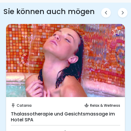
Sie können auch mögen
chevron_left
chevron_right
Sofort buchen!
Catania
Relax & Wellness
push_pin
spa
Thalassotherapie und Gesichtsmassage im
Hotel SPA