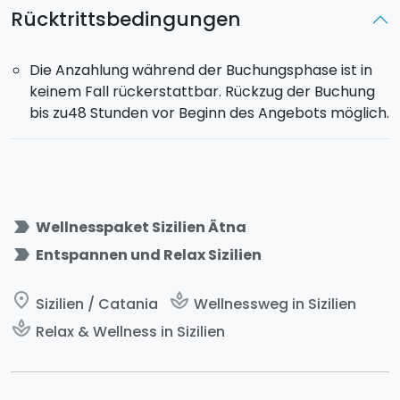
Rücktrittsbedingungen
Pool und Solarium
: Innen- und Außenbereiche zur
Entspannung für vollständiges Wohlbefinden.
Die Anzahlung während der Buchungsphase ist in
Ein umfassendes Sinneserlebnis, das dir eine Auszeit
keinem Fall rückerstattbar. Rückzug der Buchung
voller Entspannung und Regeneration bietet.
bis zu48 Stunden vor Beginn des Angebots möglich.
label_important
Wellnesspaket Sizilien Ätna
label_important
Entspannen und Relax Sizilien
place
spa
Sizilien / Catania
Wellnessweg in Sizilien
spa
Relax & Wellness in Sizilien