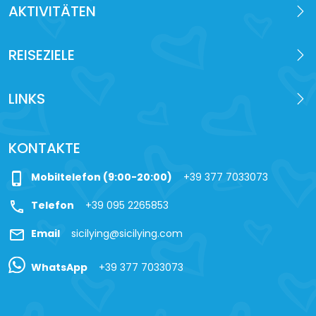
AKTIVITÄTEN
REISEZIELE
LINKS
KONTAKTE
phone_iphone
Mobiltelefon (9:00-20:00)
+39 377 7033073
call
Telefon
+39 095 2265853
mail
Email
sicilying@sicilying.com
WhatsApp
+39 377 7033073