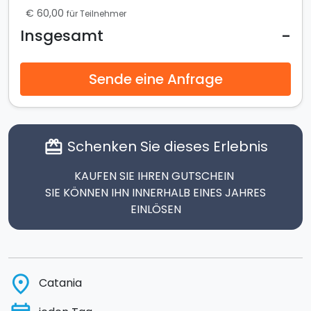
€ 60,00
für Teilnehmer
-
Insgesamt
Sende eine Anfrage
Schenken Sie dieses Erlebnis
card_giftcard
KAUFEN SIE IHREN GUTSCHEIN
SIE KÖNNEN IHN INNERHALB EINES JAHRES
EINLÖSEN
place
Catania