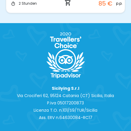
shopping_cart
85 €
p.p.
2 Stunden
timer
Sicilying S.r.l
Via Crociferi 62, 95124 Catania (CT) Sicilia, Italia
P.iva 0‍5017200873
Licenza T.O. n.101/S9/TUR/Sicilia
Ass. ERV n.64630084-RC17