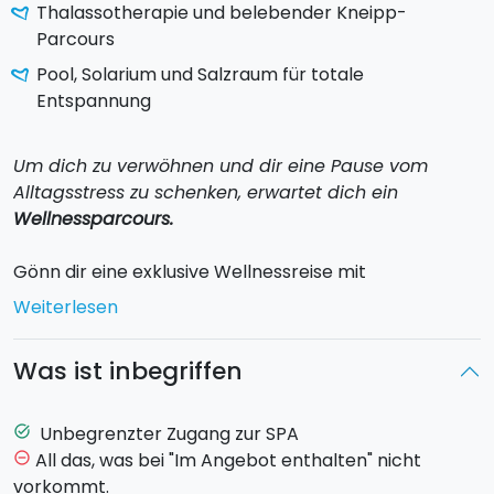
Thalassotherapie und belebender Kneipp-
Parcours
Pool, Solarium und Salzraum für totale
Entspannung
Um dich zu verwöhnen und dir eine Pause vom
Alltagsstress zu schenken, erwartet dich ein
Wellnessparcours.
Gönn dir eine exklusive Wellnessreise mit
unbegrenztem und zeitlich uneingeschränktem
Weiterlesen
Zugang zu unserer Urban SPA, die darauf ausgelegt ist,
Körper und Geist in einer stilvollen und
Was ist inbegriffen
entspannenden Umgebung zu regenerieren.
Das Angebot beinhaltet:
Unbegrenzter Zugang zur SPA
task_alt
All das, was bei "Im Angebot enthalten" nicht
remove_circle_outline
Heuraum (Biosauna)
: fördert die Entspannung, regt
vorkommt.