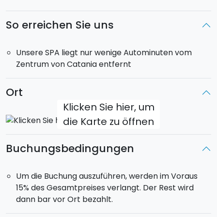
die Durchblutung an und hilft bei der Entgiftung, mit
Temperaturen bis zu 52°C und Heu aus Sizilien.
So erreichen Sie uns
Finnische Sauna:
trockene und intensive Wärme,
angereichert mit mediterranen Essenzen, um
Unsere SPA liegt nur wenige Autominuten vom
Spannungen zu lösen und den Körper zu reinigen.
Zentrum von Catania entfernt
Aufguss-Ritual
: geführtes Erlebnis mit
aromatischem Dampf zur Steigerung von
Wohlbefinden und Reinigung.
Ort
Thalassotherapie
: Meerwasser mit Salzen und
Klicken Sie hier, um
Algen, ideal zur Regeneration sowie für Energie und
die Karte zu öffnen
Vitalität.
Kneipp-Parcours
: hydrotherapeutischer Weg mit
Buchungsbedingungen
Warm-/Kaltwechsel zur Förderung der Durchblutung
und Stärkung des Immunsystems.
Salzraum: mineralstoffreiches Mikroklima zur
Um die Buchung auszuführen, werden im Voraus
Reinigung der Atemwege und Aktivierung des
15% des Gesamtpreises verlangt. Der Rest wird
Stoffwechsels.
dann bar vor Ort bezahlt.
Dampfbad
: Türkisches Bad für intensive Entgiftung
und Muskelentspannung.