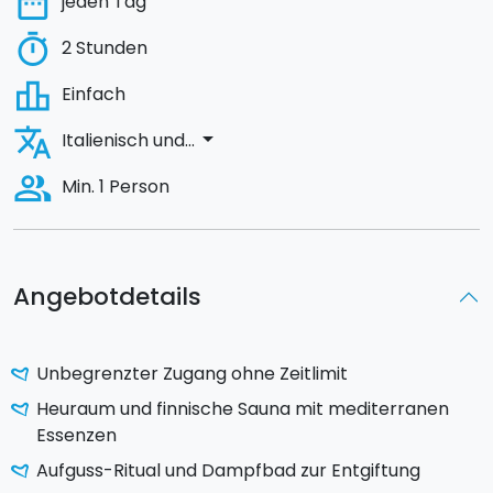
date_range
jeden Tag
timer
2 Stunden
leaderboard
Einfach
translate
arrow_drop_down
Italienisch und...
people_alt
Min. 1 Person
Angebotdetails
Unbegrenzter Zugang ohne Zeitlimit
Heuraum und finnische Sauna mit mediterranen
Essenzen
Aufguss-Ritual und Dampfbad zur Entgiftung