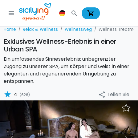
shopping_cart
menu
search
Home
Relax & Wellness
Wellnessweg
Wellness Treatmen
Exklusives Wellness-Erlebnis in einer
Urban SPA
Ein umfassendes Sinneserlebnis: unbegrenzter
Zugang zu unserer SPA, um Körper und Geist in einer
eleganten und regenerierenden Umgebung zu
entspannen.
star
Teilen Sie
4
share
(626)