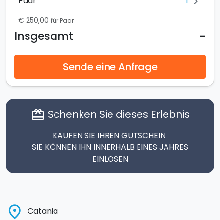
1
Paar
chevron_right
€ 250,00
für Paar
-
Insgesamt
Sende eine Anfrage
Schenken Sie dieses Erlebnis
card_giftcard
KAUFEN SIE IHREN GUTSCHEIN
SIE KÖNNEN IHN INNERHALB EINES JAHRES
EINLÖSEN
place
Catania