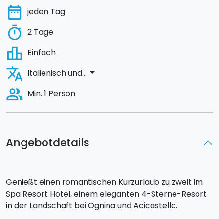
date_range
jeden Tag
timer
2 Tage
leaderboard
Einfach
translate
arrow_drop_down
Italienisch und...
people_alt
Min. 1 Person
Angebotdetails
Genießt einen romantischen Kurzurlaub zu zweit im
Spa Resort Hotel, einem eleganten 4-Sterne-Resort
in der Landschaft bei Ognina und Acicastello.