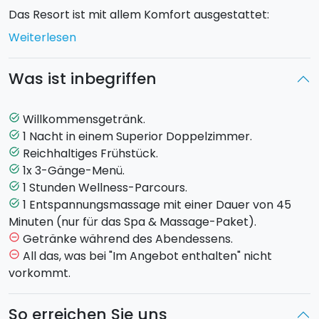
Das Resort ist mit allem Komfort ausgestattet:
Wellnesscenter, Innen- und Außenpool, Fitnessraum
Weiterlesen
und ein exklusives Restaurant am Pool.
Was ist inbegriffen
Ihr könnt zwischen zwei Paketen wählen. Bevorzugt
ihr das Wellness-Programm oder möchtet ihr eine
entspannende Paarmassage hinzufügen?
Willkommensgetränk.
task_alt
1 Nacht in einem Superior Doppelzimmer.
task_alt
SPA-PAKET
Reichhaltiges Frühstück.
task_alt
1x 3-Gänge-Menü.
task_alt
- Willkommensgetränk
1 Stunden Wellness-Parcours.
task_alt
- 1 Übernachtung im Superior Doppelzimmer
1 Entspannungsmassage mit einer Dauer von 45
task_alt
- Reichhaltiges Frühstück
Minuten (nur für das Spa & Massage-Paket).
- 1-stündiger Wellness-Parcours
Getränke während des Abendessens.
remove_circle_outline
- 1x 3-Gänge-Menü im Hotelrestaurant
All das, was bei "Im Angebot enthalten" nicht
remove_circle_outline
vorkommt.
SPA & MASSAGE PAKET
- Willkommensgetränk
So erreichen Sie uns