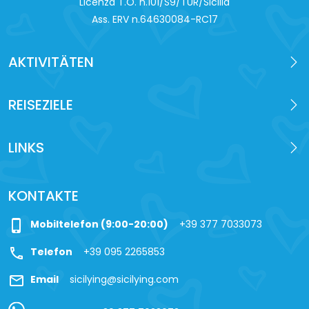
Licenza T.O. n.101/S9/TUR/Sicilia
Ass. ERV n.64630084-RC17
AKTIVITÄTEN
REISEZIELE
LINKS
KONTAKTE
phone_iphone
Mobiltelefon (9:00-20:00)
+39 377 7033073
call
Telefon
+39 095 2265853
mail
Email
sicilying@sicilying.com