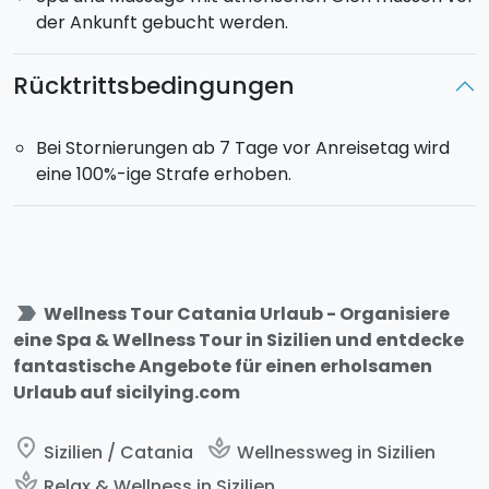
der Ankunft gebucht werden.
Rücktrittsbedingungen
Bei Stornierungen ab 7 Tage vor Anreisetag wird
eine 100%-ige Strafe erhoben.
label_important
Wellness Tour Catania Urlaub - Organisiere
eine Spa & Wellness Tour in Sizilien und entdecke
fantastische Angebote für einen erholsamen
Urlaub auf sicilying.com
place
spa
Sizilien / Catania
Wellnessweg in Sizilien
spa
Relax & Wellness in Sizilien