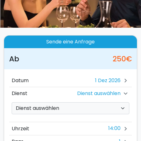
Sende eine Anfrage
Ab
250€
Datum
chevron_right
Dienst auswählen
Dienst
chevron_right
14:00
Uhrzeit
chevron_right