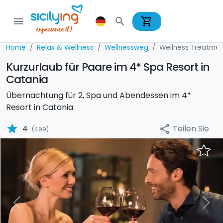
shopping_cart
menu
search
Home
Relax & Wellness
Wellnessweg
Wellness Treatmen
Kurzurlaub für Paare im 4* Spa Resort in
Catania
Übernachtung für 2, Spa und Abendessen im 4*
Resort in Catania
star
Teilen Sie
4
share
(499)
Previous
Nex