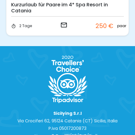
Kurzurlaub für Paare im 4* Spa Resort in
Catania
email
250 €
paar
2 Tage
timer
Sicilying S.r.l
Via Crociferi 62, 95124 Catania (CT) Sicilia, Italia
P.iva 0‍5017200873