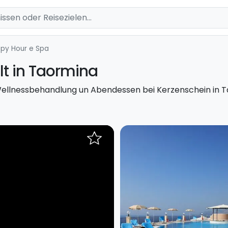
py Hour e Spa
t in Taormina
Wellnessbehandlung un Abendessen bei Kerzenschein in T