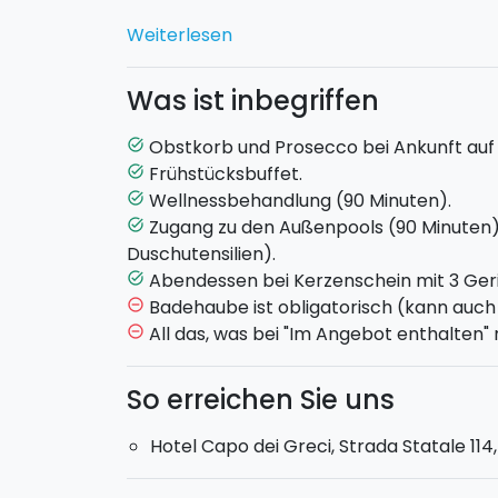
Um auf euren romantischen Aufenthalt anz
Weiterlesen
mit einem
Obstkorb
und Prosecco
auf e
Was ist inbegriffen
Ihr werdet einen Nachmittag voller Relax 
90-minütige Wellnessbehandlung
erwa
Obstkorb und Prosecco bei Ankunft au
task_alt
Dusche, Aromatherapie, Schwebetank, Sa
Frühstücksbuffet.
task_alt
Außerdem werdet ihr weitere 90 Minuten 
Wellnessbehandlung (90 Minuten).
task_alt
Wasserfall verbringen (nur von Juni bis S
Zugang zu den Außenpools (90 Minuten)
task_alt
exklusive Außenpools, die einen spektakul
Duschutensilien).
bieten, der Zutritt ist jederzeit frei.
Abendessen bei Kerzenschein mit 3 Ger
task_alt
Badehaube ist obligatorisch (kann auch
remove_circle_outline
Nach einem entspannenden Tag erwartet
All das, was bei "Im Angebot enthalten"
remove_circle_outline
bei Kerzenschein im Restaurant des Hote
So erreichen Sie uns
Hotel Capo dei Greci, Strada Statale 114,