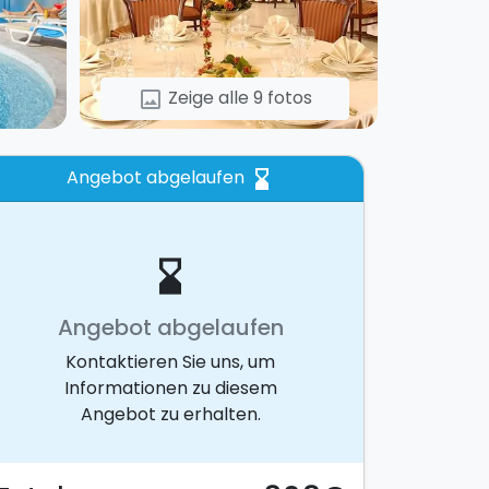
Zeige alle 9 fotos
image
Angebot abgelaufen
hourglass_bottom
hourglass_bottom
Angebot abgelaufen
Kontaktieren Sie uns, um
Informationen zu diesem
Angebot zu erhalten.