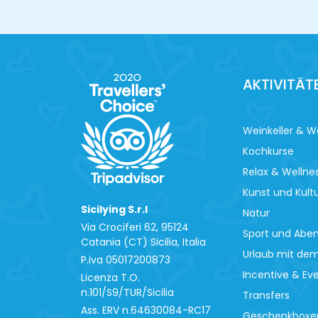
AKTIVITÄT
Weinkeller & W
Kochkurse
Relax & Wellne
Kunst und Kult
Sicilying S.r.l
Natur
Via Crociferi 62, 95124
Sport und Abe
Catania (CT) Sicilia, Italia
Urlaub mit de
P.iva 0‍5017200873
Incentive & Ev
Licenza T.O.
n.101/S9/TUR/Sicilia
Transfers
Ass. ERV n.64630084-RC17
Geschenkboxe