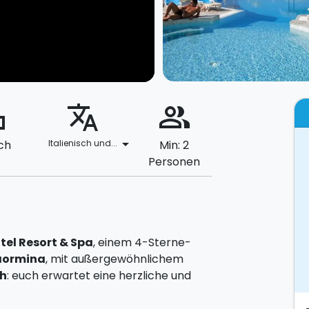
ard
translate
people_alt
arrow_drop_down
ch
Italienisch und...
Min: 2
Personen
tel Resort & Spa
, einem 4-Sterne-
aormina
, mit außergewöhnlichem
ch
: euch erwartet eine herzliche und