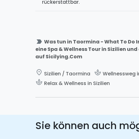
rückerstattbar.
label_important
Was tun in Taormina - What To Do I
eine Spa & Wellness Tour in Sizilien u
auf Sicilying.Com
place
spa
Sizilien / Taormina
Wellnessweg in
spa
Relax & Wellness in Sizilien
Sie können auch mö