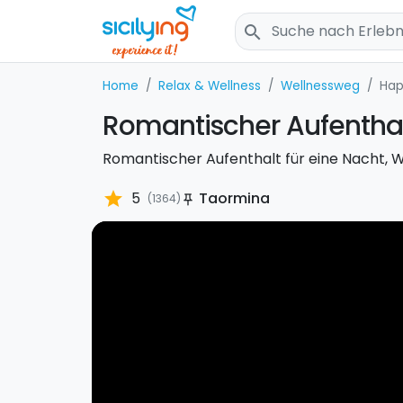
search
Home
Relax & Wellness
Wellnessweg
Hap
Romantischer Aufenthal
Romantischer Aufenthalt für eine Nacht, 
star
5
Taormina
(1364)
push_pin