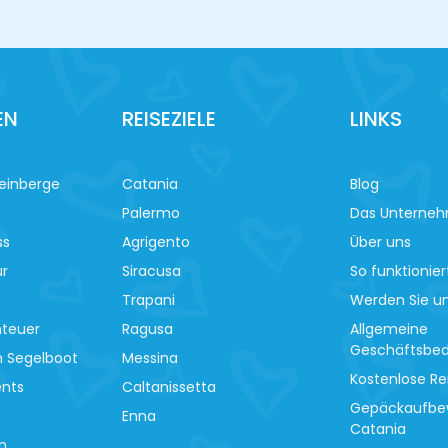
EN
REISEZIELE
LINKS
einberge
Catania
Blog
Palermo
Das Unterne
ss
Agrigento
Über uns
ur
Siracusa
So funktionier
Trapani
Werden Sie un
nteuer
Ragusa
Allgemeine
Geschäftsbe
m Segelboot
Messina
Kostenlose Re
ents
Caltanissetta
Gepäckaufbe
Enna
Catania
n