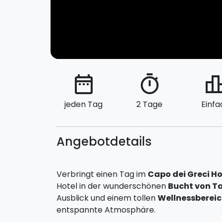
date_range
timer
leaderbo
jeden Tag
2 Tage
Einfa
Angebotdetails
Verbringt einen Tag im
Capo dei Greci Ho
Hotel in der wunderschönen
Bucht von T
Ausblick und einem tollen
Wellnessberei
entspannte Atmosphäre.