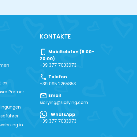
KONTAKTE
phone_iphone
Mobiltelefon (9:00-
20:00)
hmen
+39 377 7033073
call
Telefon
t es
+39 095 2265853
ser Partner
mail
Email
sicilying@sicilying.com
dingungen
WhatsApp
iseführer
+39 377 7033073
wahrung in