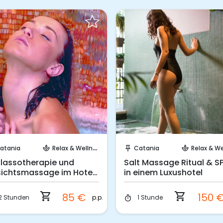
Sofort buchen!
Sofort buchen!
atania
Relax & Wellness
Catania
Relax & Well
spa
push_pin
spa
lassotherapie und
Salt Massage Ritual & S
ichtsmassage im Hotel
in einem Luxushotel
shopping_cart
shopping_cart
85 €
150 
p.p.
2 Stunden
1 Stunde
timer